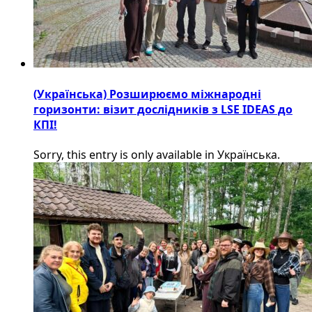
(Українська) Розширюємо міжнародні
горизонти: візит дослідників з LSE IDEAS до
КПІ!
Sorry, this entry is only available in Українська.