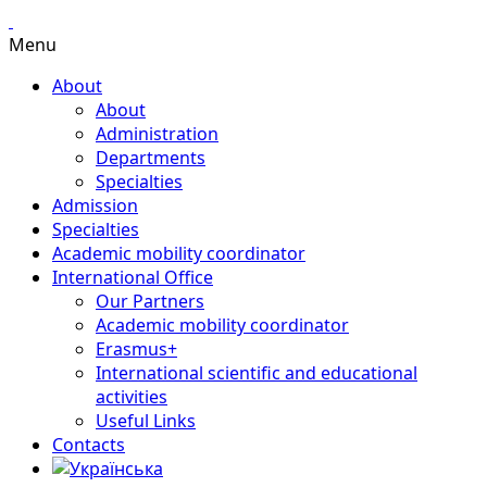
Menu
About
About
Administration
Departments
Specialties
Admission
Specialties
Academic mobility coordinator
International Office
Our Partners
Academic mobility coordinator
Erasmus+
International scientific and educational
activities
Useful Links
Contacts