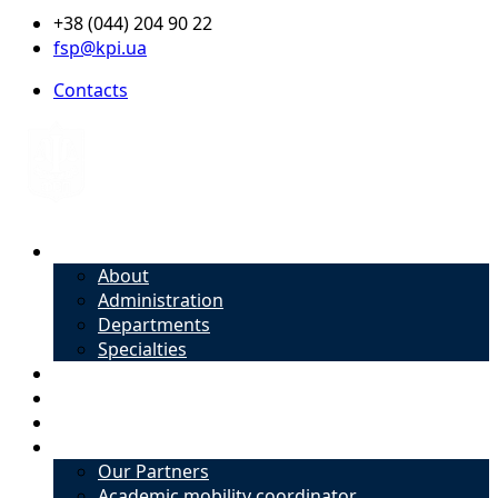
+38 (044) 204 90 22
fsp@kpi.ua
Contacts
About
About
Administration
Departments
Specialties
Admission
Specialties
Academic mobility coordinator
International Office
Our Partners
Academic mobility coordinator