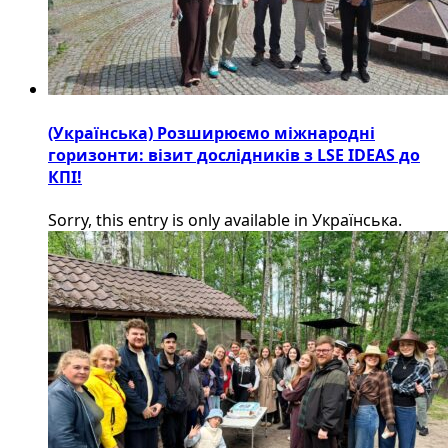
(Українська) Розширюємо міжнародні
горизонти: візит дослідників з LSE IDEAS до
КПІ!
Sorry, this entry is only available in Українська.