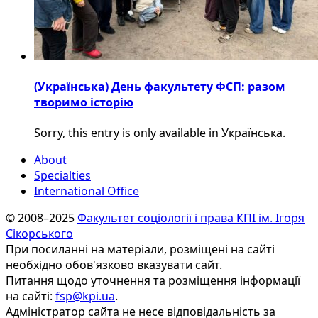
(Українська) День факультету ФСП: разом
творимо історію
Sorry, this entry is only available in Українська.
About
Specialties
International Office
© 2008–2025
Факультет соціології і права КПІ ім. Ігоря
Сікорського
При посиланні на матеріали, розміщені на сайті
необхідно обов'язково вказувати сайт.
Питання щодо уточнення та розміщення інформації
на сайті:
fsp@kpi.ua
.
Адміністратор сайта не несе відповідальність за