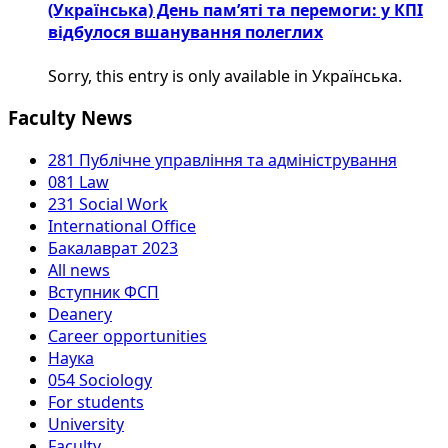
(Українська) День пам’яті та перемоги: у КПІ
відбулося вшанування полеглих
Sorry, this entry is only available in Українська.
Faculty News
281 Публічне управління та адміністрування
081 Law
231 Social Work
International Office
Бакалаврат 2023
All news
Вступник ФСП
Deanery
Career opportunities
Наука
054 Sociology
For students
University
Faculty