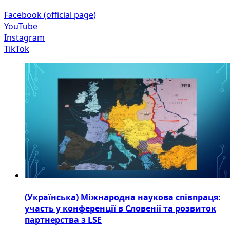
Facebook (official page)
YouTube
Instagram
TikTok
(Українська) Міжнародна наукова співпраця:
участь у конференції в Словенії та розвиток
партнерства з LSE