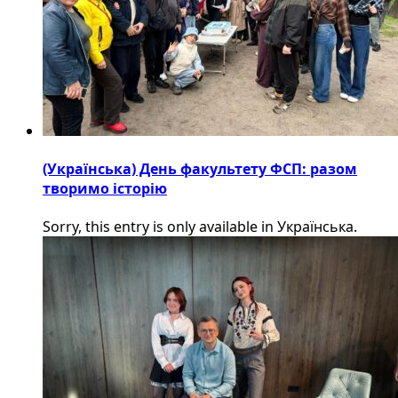
(Українська) День факультету ФСП: разом
творимо історію
Sorry, this entry is only available in Українська.