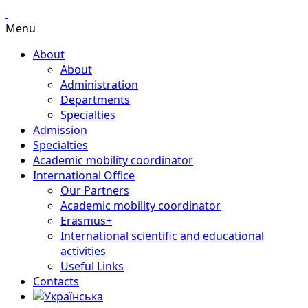
Menu
About
About
Administration
Departments
Specialties
Admission
Specialties
Academic mobility coordinator
International Office
Our Partners
Academic mobility coordinator
Erasmus+
International scientific and educational
activities
Useful Links
Contacts