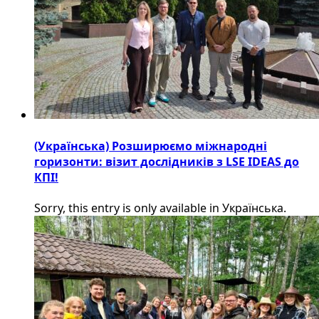
(Українська) Розширюємо міжнародні
горизонти: візит дослідників з LSE IDEAS до
КПІ!
Sorry, this entry is only available in Українська.