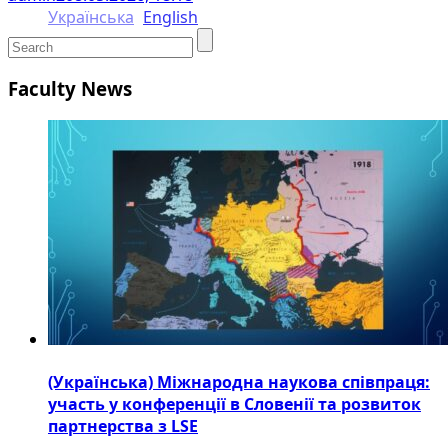
Українська
English
Faculty News
(Українська) Міжнародна наукова співпраця:
участь у конференції в Словенії та розвиток
партнерства з LSE