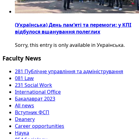
(Українська) День пам’яті та перемоги: у КПІ
відбулося вшанування полеглих
Sorry, this entry is only available in Українська.
Faculty News
281 Публічне управління та адміністрування
081 Law
231 Social Work
International Office
Бакалаврат 2023
All news
Вступник ФСП
Deanery
Career opportunities
Наука