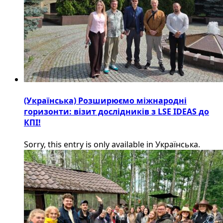
(Українська) Розширюємо міжнародні
горизонти: візит дослідників з LSE IDEAS до
КПІ!
Sorry, this entry is only available in Українська.