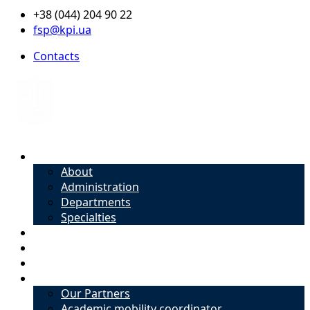
+38 (044) 204 90 22
fsp@kpi.ua
Contacts
About
About
Administration
Departments
Specialties
Admission
Specialties
Academic mobility coordinator
International Office
Our Partners
Academic mobility coordinator