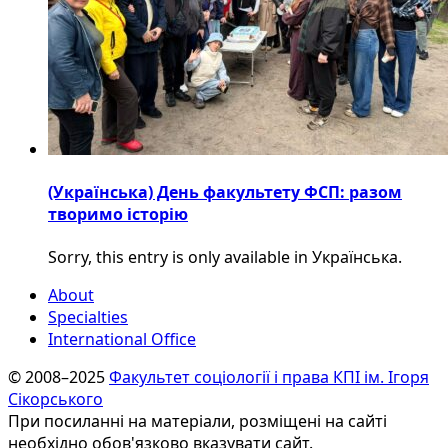
(Українська) День факультету ФСП: разом
творимо історію
Sorry, this entry is only available in Українська.
About
Specialties
International Office
© 2008–2025
Факультет соціології і права КПІ ім. Ігоря
Сікорського
При посиланні на матеріали, розміщені на сайті
необхідно обов'язково вказувати сайт.