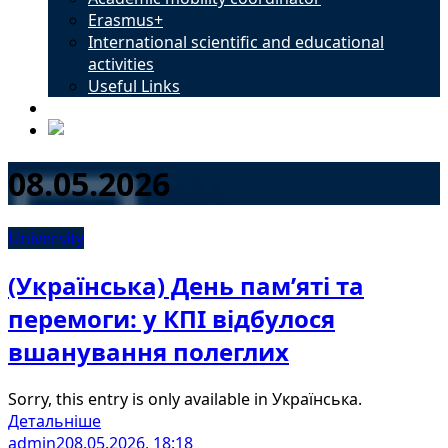
Erasmus+
International scientific and educational
activities
Useful Links
Contacts
08.05.2026
University
(Українська) День пам’яті та
перемоги: у КПІ відбулося
вшанування полеглих
Sorry, this entry is only available in Українська.
Детальніше
admin2
08.05.2026, 18:18