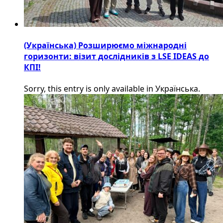
(Українська) Розширюємо міжнародні
горизонти: візит дослідників з LSE IDEAS до
КПІ!
Sorry, this entry is only available in Українська.