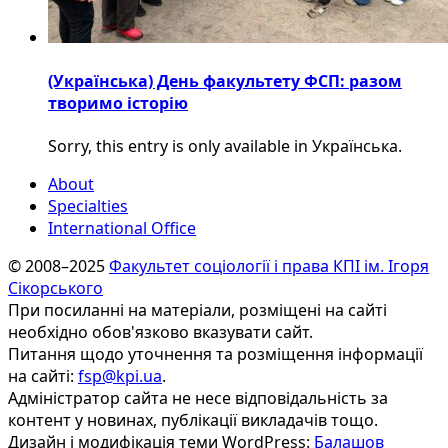
(Українська) День факультету ФСП: разом
творимо історію
Sorry, this entry is only available in Українська.
About
Specialties
International Office
© 2008–2025
Факультет соціології і права КПІ ім. Ігоря
Сікорського
При посиланні на матеріали, розміщені на сайті
необхідно обов'язково вказувати сайт.
Питання щодо уточнення та розміщення інформації
на сайті:
fsp@kpi.ua
.
Адміністратор сайта не несе відповідальність за
контент у новинах, публікації викладачів тощо.
Дизайн і модифікація теми WordPress:
Балашов