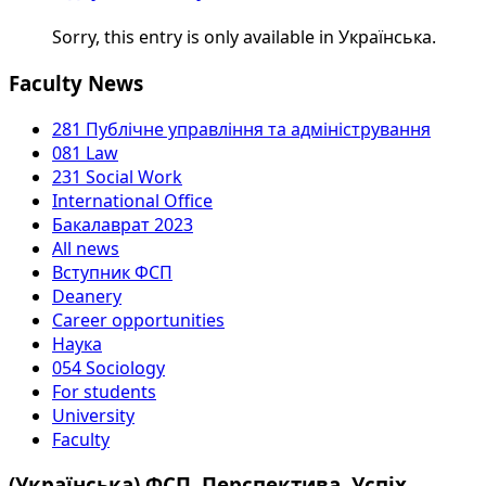
Sorry, this entry is only available in Українська.
Faculty News
281 Публічне управління та адміністрування
081 Law
231 Social Work
International Office
Бакалаврат 2023
All news
Вступник ФСП
Deanery
Career opportunities
Наука
054 Sociology
For students
University
Faculty
(Українська) ФСП. Перспектива. Успіх