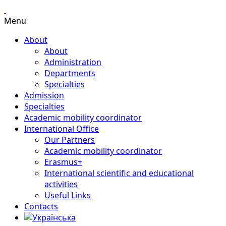
Menu
About
About
Administration
Departments
Specialties
Admission
Specialties
Academic mobility coordinator
International Office
Our Partners
Academic mobility coordinator
Erasmus+
International scientific and educational
activities
Useful Links
Contacts