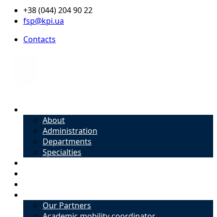
+38 (044) 204 90 22
fsp@kpi.ua
Contacts
About
About
Administration
Departments
Specialties
Admission
Specialties
Academic mobility coordinator
International Office
Our Partners
Academic mobility coordinator