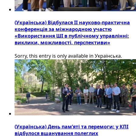
(Українська) Відбулася ІІ науково-практична
конференція за міжнародною участю
«Використання ШІ в публічному управлінні:
виклики, можливості, перспективи»
Sorry, this entry is only available in Українська.
(Українська) День пам’яті та перемоги: у КПІ
відбулося вшанування полеглих