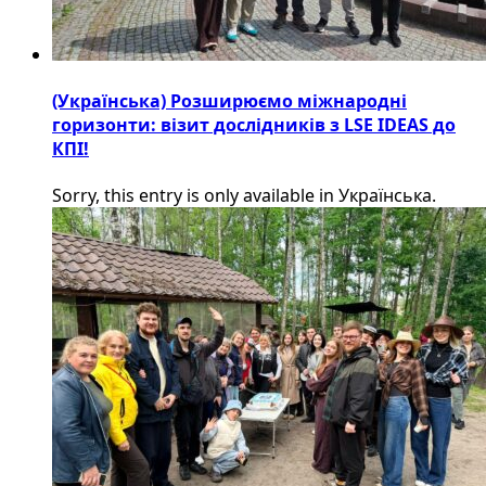
(Українська) Розширюємо міжнародні
горизонти: візит дослідників з LSE IDEAS до
КПІ!
Sorry, this entry is only available in Українська.