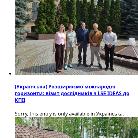
(Українська) Розширюємо міжнародні
горизонти: візит дослідників з LSE IDEAS до
КПІ!
Sorry, this entry is only available in Українська.