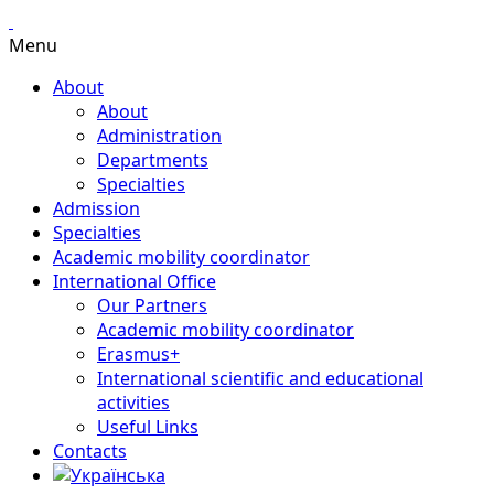
Menu
About
About
Administration
Departments
Specialties
Admission
Specialties
Academic mobility coordinator
International Office
Our Partners
Academic mobility coordinator
Erasmus+
International scientific and educational
activities
Useful Links
Contacts