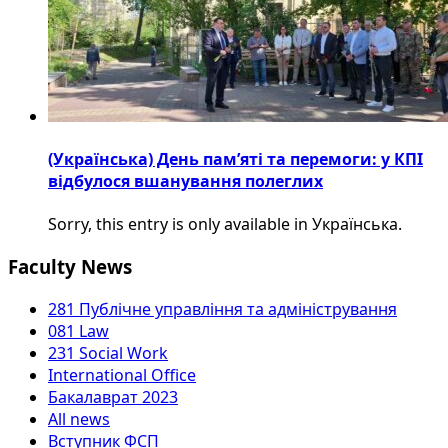
(Українська) День пам’яті та перемоги: у КПІ
відбулося вшанування полеглих
Sorry, this entry is only available in Українська.
Faculty News
281 Публічне управління та адміністрування
081 Law
231 Social Work
International Office
Бакалаврат 2023
All news
Вступник ФСП