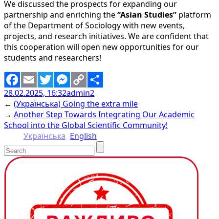
We discussed the prospects for expanding our
partnership and enriching the
“Asian Studies”
platform
of the Department of Sociology with new events,
projects, and research initiatives. We are confident that
this cooperation will open new opportunities for our
students and researchers!
28.02.2025, 16:32
admin2
Facebook
Email
Twitter
Messenger
Copy
Share
←
(Українська) Going the extra mile
Link
→
Another Step Towards Integrating Our Academic
School into the Global Scientific Community!
Українська
English