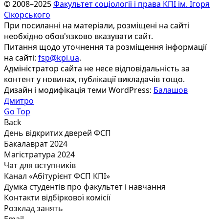
© 2008–2025
Факультет соціології і права КПІ ім. Ігоря
Сікорського
При посиланні на матеріали, розміщені на сайті
необхідно обов'язково вказувати сайт.
Питання щодо уточнення та розміщення інформації
на сайті:
fsp@kpi.ua
.
Адміністратор сайта не несе відповідальність за
контент у новинах, публікації викладачів тощо.
Дизайн і модифікація теми WordPress:
Балашов
Дмитро
Go Top
Back
День відкритих дверей ФСП
Бакалаврат 2024
Магістратура 2024
Чат для вступників
Канал «Абітурієнт ФСП КПІ»
Думка студентів про факультет і навчання
Контакти відбіркової комісії
Розклад занять