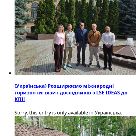
(Українська) Розширюємо міжнародні
горизонти: візит дослідників з LSE IDEAS до
КПІ!
Sorry, this entry is only available in Українська.