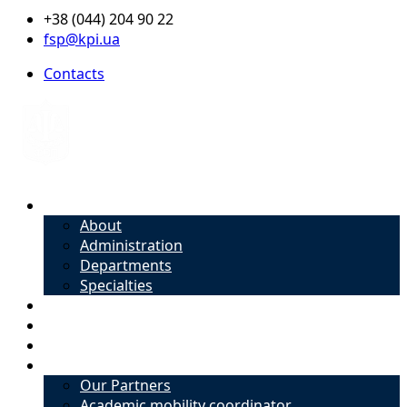
+38 (044) 204 90 22
fsp@kpi.ua
Contacts
About
About
Administration
Departments
Specialties
Admission
Specialties
Academic mobility coordinator
International Office
Our Partners
Academic mobility coordinator