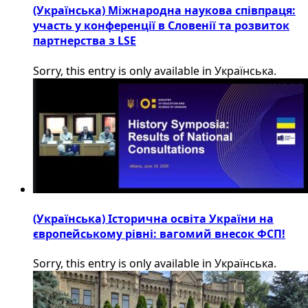
(Українська) Міжнародна наукова співпраця:
участь у конференції в Словенії та розвиток
партнерства з LSE
Sorry, this entry is only available in Українська.
(Українська) Історична освіта України на
європейському рівні: вагомий внесок ФСП!
Sorry, this entry is only available in Українська.