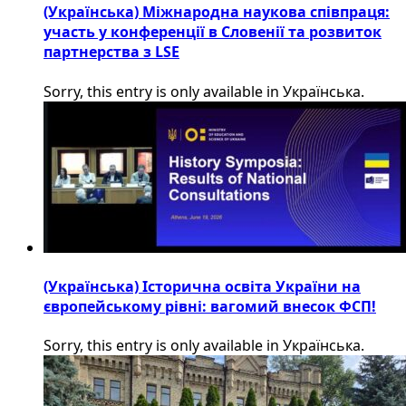
(Українська) Міжнародна наукова співпраця:
участь у конференції в Словенії та розвиток
партнерства з LSE
Sorry, this entry is only available in Українська.
(Українська) Історична освіта України на
європейському рівні: вагомий внесок ФСП!
Sorry, this entry is only available in Українська.