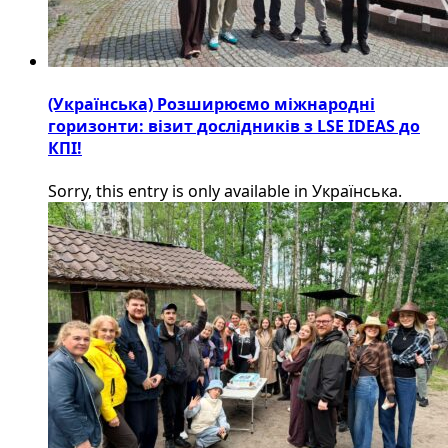
(Українська) Розширюємо міжнародні
горизонти: візит дослідників з LSE IDEAS до
КПІ!
Sorry, this entry is only available in Українська.