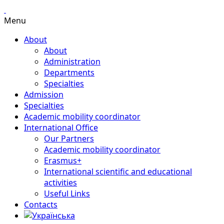
Menu
About
About
Administration
Departments
Specialties
Admission
Specialties
Academic mobility coordinator
International Office
Our Partners
Academic mobility coordinator
Erasmus+
International scientific and educational
activities
Useful Links
Contacts