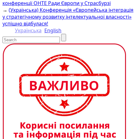
Link
конференції OHTE Ради Європи у Страсбурзі
→
(Українська) Конференція «Європейська інтеграція
у стратегічному розвитку інтелектуальної власності»
успішно відбулася!
Українська
English