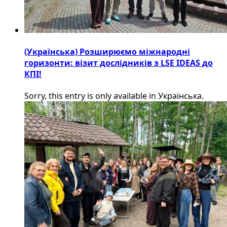
(Українська) Розширюємо міжнародні
горизонти: візит дослідників з LSE IDEAS до
КПІ!
Sorry, this entry is only available in Українська.