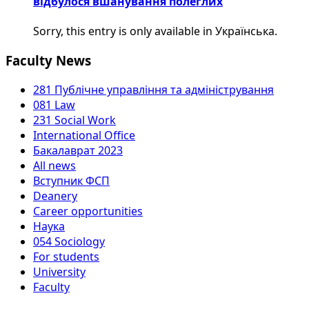
відбулося вшанування полеглих
Sorry, this entry is only available in Українська.
Faculty News
281 Публічне управління та адміністрування
081 Law
231 Social Work
International Office
Бакалаврат 2023
All news
Вступник ФСП
Deanery
Career opportunities
Наука
054 Sociology
For students
University
Faculty