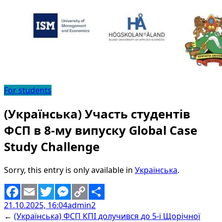
For students
(Українська) Участь студентів
ФСП в 8-му випуску Global Case
Study Challenge
Sorry, this entry is only available in
Українська
.
21.10.2025, 16:04
admin2
Facebook
Email
Twitter
Messenger
Copy
Share
←
(Українська) ФСП КПІ долучився до 5-ї Щорічної