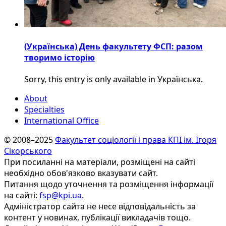
(Українська) День факультету ФСП: разом
творимо історію
Sorry, this entry is only available in Українська.
About
Specialties
International Office
© 2008–2025
Факультет соціології і права КПІ ім. Ігоря
Сікорського
При посиланні на матеріали, розміщені на сайті
необхідно обов'язково вказувати сайт.
Питання щодо уточнення та розміщення інформації
на сайті:
fsp@kpi.ua
.
Адміністратор сайта не несе відповідальність за
контент у новинах, публікації викладачів тощо.