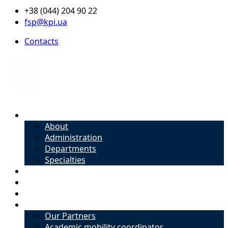
+38 (044) 204 90 22
fsp@kpi.ua
Contacts
About
About
Administration
Departments
Specialties
Admission
Specialties
Academic mobility coordinator
International Office
Our Partners
Academic mobility coordinator