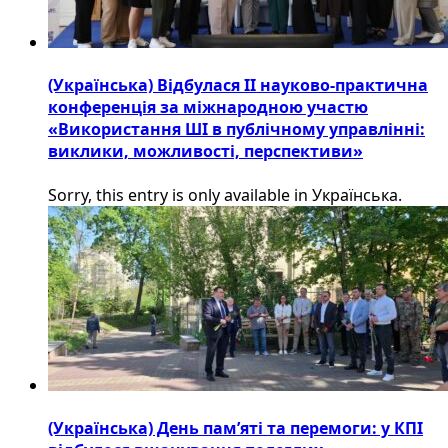
(Українська) Відбулася ІІ науково-практична
конференція за міжнародною участю
«Використання ШІ в публічному управлінні:
виклики, можливості, перспективи»
Sorry, this entry is only available in Українська.
(Українська) День пам’яті та перемоги: у КПІ