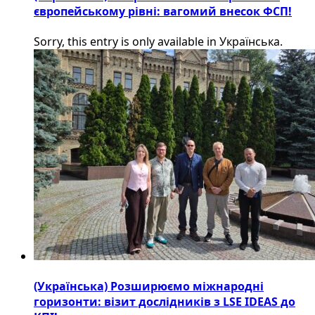
європейському рівні: вагомий внесок ФСП!
Sorry, this entry is only available in Українська.
(Українська) Розширюємо міжнародні
горизонти: візит дослідників з LSE IDEAS до