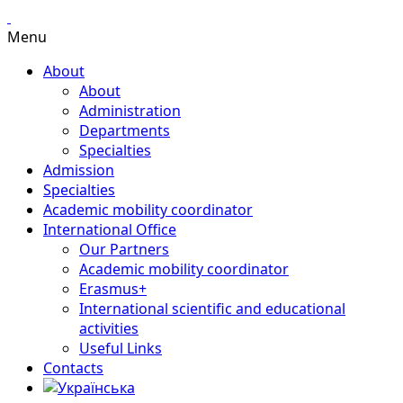
Menu
About
About
Administration
Departments
Specialties
Admission
Specialties
Academic mobility coordinator
International Office
Our Partners
Academic mobility coordinator
Erasmus+
International scientific and educational
activities
Useful Links
Contacts