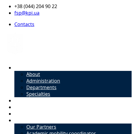
+38 (044) 204 90 22
fsp@kpi.ua
Contacts
About
About
Administration
Departments
Specialties
Admission
Specialties
Academic mobility coordinator
International Office
Our Partners
Academic mobility coordinator