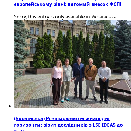
європейському рівні: вагомий внесок ФСП!
Sorry, this entry is only available in Українська.
(Українська) Розширюємо міжнародні
горизонти: візит дослідників з LSE IDEAS до