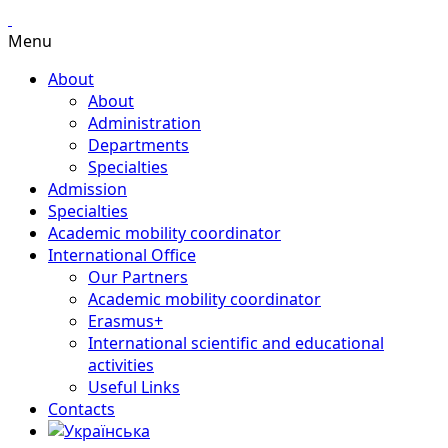
Menu
About
About
Administration
Departments
Specialties
Admission
Specialties
Academic mobility coordinator
International Office
Our Partners
Academic mobility coordinator
Erasmus+
International scientific and educational
activities
Useful Links
Contacts