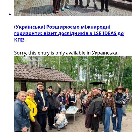
(Українська) Розширюємо міжнародні
горизонти: візит дослідників з LSE IDEAS до
КПІ!
Sorry, this entry is only available in Українська.