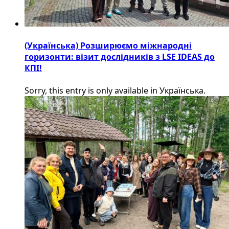
(Українська) Розширюємо міжнародні
горизонти: візит дослідників з LSE IDEAS до
КПІ!
Sorry, this entry is only available in Українська.