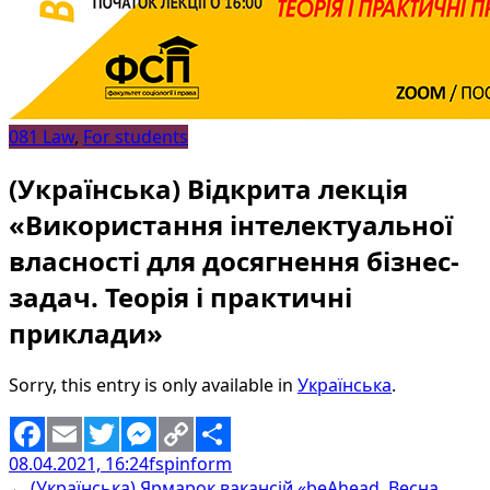
081 Law
,
For students
(Українська) Відкрита лекція
«Використання інтелектуальної
власності для досягнення бізнес-
задач. Теорія і практичні
приклади»
Sorry, this entry is only available in
Українська
.
08.04.2021, 16:24
fspinform
Facebook
Email
Twitter
Messenger
Copy
Share
←
(Українська) Ярмарок вакансій «beAhead. Весна