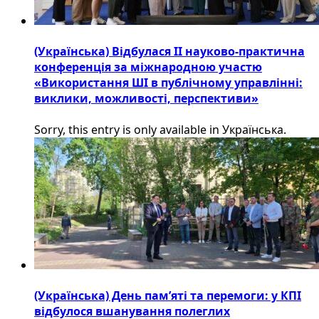
(Українська) Відбулася ІІ науково-практична
конференція за міжнародною участю
«Використання ШІ в публічному управлінні:
виклики, можливості, перспективи»
Sorry, this entry is only available in Українська.
(Українська) День пам’яті та перемоги: у КПІ
відбулося вшанування полеглих