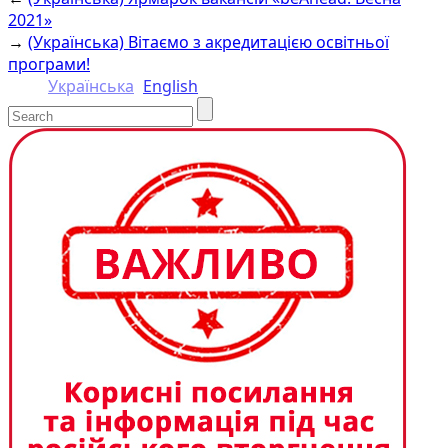
Link
2021»
→
(Українська) Вітаємо з акредитацією освітньої
програми!
Українська
English