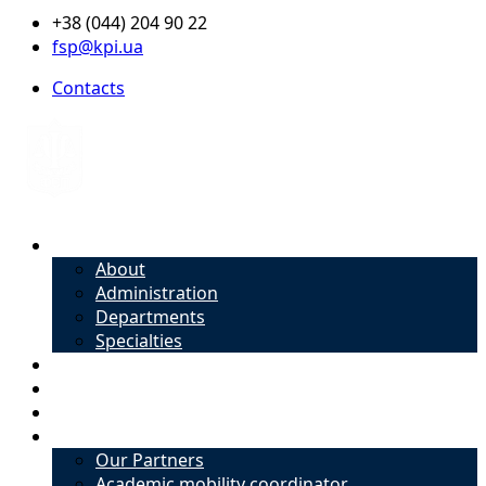
+38 (044) 204 90 22
fsp@kpi.ua
Contacts
About
About
Administration
Departments
Specialties
Admission
Specialties
Academic mobility coordinator
International Office
Our Partners
Academic mobility coordinator