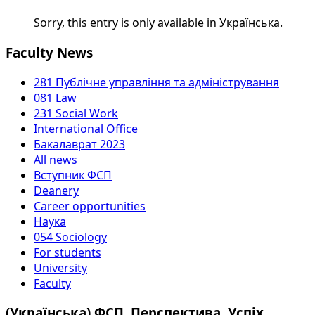
Sorry, this entry is only available in Українська.
Faculty News
281 Публічне управління та адміністрування
081 Law
231 Social Work
International Office
Бакалаврат 2023
All news
Вступник ФСП
Deanery
Career opportunities
Наука
054 Sociology
For students
University
Faculty
(Українська) ФСП. Перспектива. Успіх