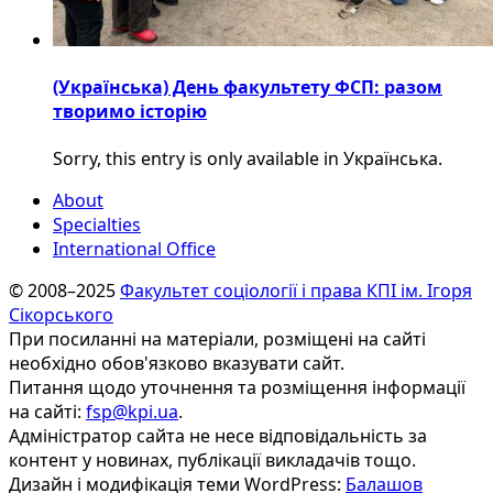
(Українська) День факультету ФСП: разом
творимо історію
Sorry, this entry is only available in Українська.
About
Specialties
International Office
© 2008–2025
Факультет соціології і права КПІ ім. Ігоря
Сікорського
При посиланні на матеріали, розміщені на сайті
необхідно обов'язково вказувати сайт.
Питання щодо уточнення та розміщення інформації
на сайті:
fsp@kpi.ua
.
Адміністратор сайта не несе відповідальність за
контент у новинах, публікації викладачів тощо.
Дизайн і модифікація теми WordPress:
Балашов