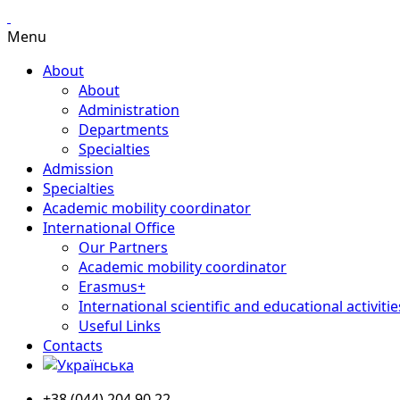
Menu
About
About
Administration
Departments
Specialties
Admission
Specialties
Academic mobility coordinator
International Office
Our Partners
Academic mobility coordinator
Erasmus+
International scientific and educational activitie
Useful Links
Contacts
+38 (044) 204 90 22