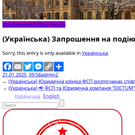
International Office
,
Faculty
(Українська) Запрошення на подію:
Sorry, this entry is only available in
Українська
.
21.01.2025, 09:58
admin2
Facebook
Email
Twitter
Messenger
Copy
Share
←
(Українська) Юридична клініка ФСП розпочинає співп
Link
→
(Українська) 📢 ФСП та Юридична компанія “DICTUM” 
Українська
English