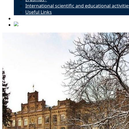
International scientific and educational activitie
Useful Links
Contacts