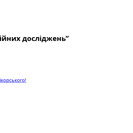
ційних досліджень”
ікорського!