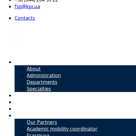
fsp@kpi.ua
Contacts
About
About
Administration
Departments
Specialties
Admission
Specialties
Academic mobility coordinator
International Office
Our Partners
Academic mobility coordinator
Erasmus+