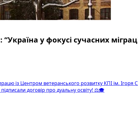
 “Україна у фокусі сучасних мігра
рацю із Центром ветеранського розвитку КПІ ім. Ігоря С
підписали договір про дуальну освіту! ⚖️🎓