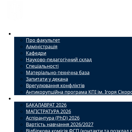
Факультет
Про факультет
Адміністрація
Кафедри
Науково-педагогічний склад
Спеціальності
Матеріально-технічна база
Запитати у декана
Врегулювання конфліктів
Антикорупційна програма КПІ ім. Ігоря Сікор
Вступ
БАКАЛАВРАТ 2026
МАГІСТРАТУРА 2026
Аспірантура (PhD) 2026
Вартість навчання 2026/2027
Відбіркова комісія ФСП (контакти та розклад 