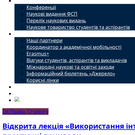
Наука
Конференції
Наукові видання ФСП
Перелік наукових видань
Наукове товариство студентів та аспірантів
Міжнародний офіс
Наші партнери
Координатор з академічної мобільності
Erasmus+
Відгуки студентів, аспірантів та викладачів
Міжнародні наукові та освітні заходи
Інформаційний бюлетень «Джерело»
Корисні лінки
Новини
Контакти
D4 Право
,
Студенту
Відкрита лекція «Використання інт