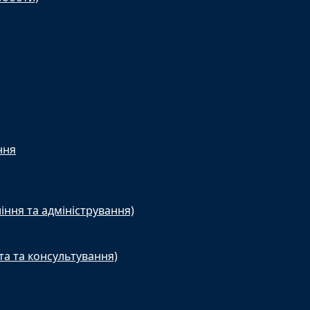
ння
іння та адміністрування)
та та консультування)