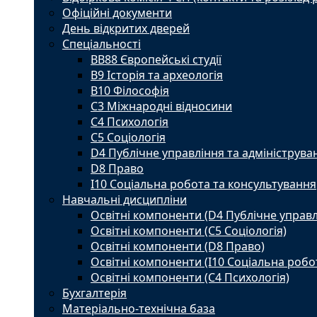
Офіційні документи
День відкритих дверей
Спеціальності
BВ88 Європейські студії
B9 Історія та археологія
B10 Філософія
C3 Міжнародні відносини
C4 Психологія
С5 Соціологія
D4 Публічне управління та адмініструва
D8 Право
I10 Соціальна робота та консультування
Навчальні дисципліни
Освітні компоненти (D4 Публічне управл
Освітні компоненти (С5 Соціологія)
Освітні компоненти (D8 Право)
Освітні компоненти (I10 Соціальна робо
Освітні компоненти (С4 Психологія)
Бухгалтерія
Матеріально-технічна база