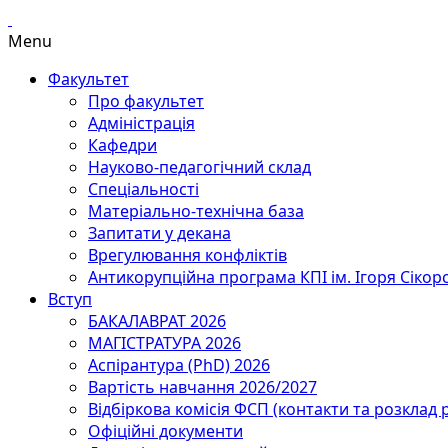
Menu
Факультет
Про факультет
Адміністрація
Кафедри
Науково-педагогічний склад
Спеціальності
Матеріально-технічна база
Запитати у декана
Врегулювання конфліктів
Антикорупційна програма КПІ ім. Ігоря Сікор
Вступ
БАКАЛАВРАТ 2026
МАГІСТРАТУРА 2026
Аспірантура (PhD) 2026
Вартість навчання 2026/2027
Відбіркова комісія ФСП (контакти та розклад 
Офіційні документи