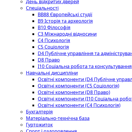
День відкритих дверей
Спеціальності
BВ88 Європейські студії
B9 Історія та археологія
B10 Філософія
C3 Міжнародні відносини
C4 Психологія
С5 Соціологія
D4 Публічне управління та адмініструва
D8 Право
I10 Соціальна робота та консультування
Навчальні дисципліни
Освітні компоненти (D4 Публічне управл
Освітні компоненти (С5 Соціологія)
Освітні компоненти (D8 Право)
Освітні компоненти (I10 Соціальна робо
Освітні компоненти (С4 Психологія)
Бухгалтерія
Матеріально-технічна база
Гуртожиток
Спорт і оздоровлення