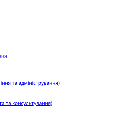
ння
іння та адміністрування)
та та консультування)