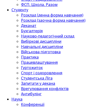
ФСП. Школа. Разом
Студенту
Розклад (денна форма навчання)
Розклад (заочна форма навчання)
Деканат
Бухгалтерія
Науково-педагогічний склад
Вибіркові дисципліни
Навчальні дисципліни
Військова підготовка
Практика
Працевлаштування
Гуртожиток
Спорт і оздоровлення
Студентська Ліга
Запитати у декана
Врегулювання конфліктів
Антибулінг
Наука
Конференції