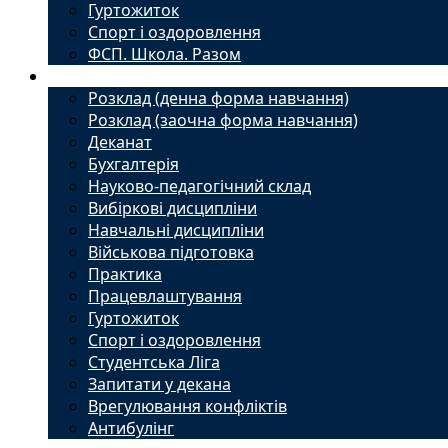
Гуртожиток
Спорт і оздоровлення
ФСП. Школа. Разом
Студенту
Розклад (денна форма навчання)
Розклад (заочна форма навчання)
Деканат
Бухгалтерія
Науково-педагогічний склад
Вибіркові дисципліни
Навчальні дисципліни
Військова підготовка
Практика
Працевлаштування
Гуртожиток
Спорт і оздоровлення
Студентська Ліга
Запитати у декана
Врегулювання конфліктів
Антибулінг