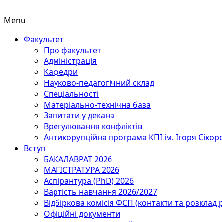
Menu
Факультет
Про факультет
Адміністрація
Кафедри
Науково-педагогічний склад
Спеціальності
Матеріально-технічна база
Запитати у декана
Врегулювання конфліктів
Антикорупційна програма КПІ ім. Ігоря Сікор
Вступ
БАКАЛАВРАТ 2026
МАГІСТРАТУРА 2026
Аспірантура (PhD) 2026
Вартість навчання 2026/2027
Відбіркова комісія ФСП (контакти та розклад 
Офіційні документи