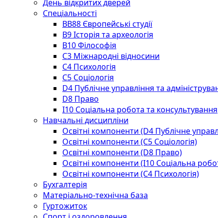
День відкритих дверей
Спеціальності
BВ88 Європейські студії
B9 Історія та археологія
B10 Філософія
C3 Міжнародні відносини
C4 Психологія
С5 Соціологія
D4 Публічне управління та адмініструва
D8 Право
I10 Соціальна робота та консультування
Навчальні дисципліни
Освітні компоненти (D4 Публічне управл
Освітні компоненти (С5 Соціологія)
Освітні компоненти (D8 Право)
Освітні компоненти (I10 Соціальна робо
Освітні компоненти (С4 Психологія)
Бухгалтерія
Матеріально-технічна база
Гуртожиток
Спорт і оздоровлення