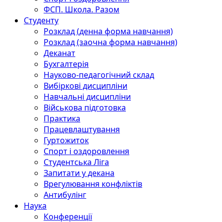
ФСП. Школа. Разом
Студенту
Розклад (денна форма навчання)
Розклад (заочна форма навчання)
Деканат
Бухгалтерія
Науково-педагогічний склад
Вибіркові дисципліни
Навчальні дисципліни
Військова підготовка
Практика
Працевлаштування
Гуртожиток
Спорт і оздоровлення
Студентська Ліга
Запитати у декана
Врегулювання конфліктів
Антибулінг
Наука
Конференції