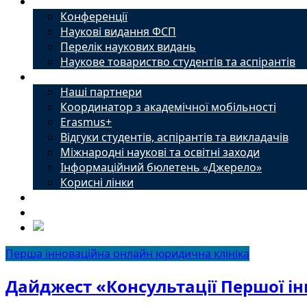
Наука
Конференції
Наукові видання ФСП
Перелік наукових видань
Наукове товариство студентів та аспірантів
Міжнародний офіс
Наші партнери
Координатор з академічної мобільності
Erasmus+
Відгуки студентів, аспірантів та викладачів
Міжнародні наукові та освітні заходи
Інформаційний бюлетень «Джерело»
Корисні лінки
Новини
Контакти
Перша інноваційна онлайн юридична клініка
Дайджест «Консультації Першої ін