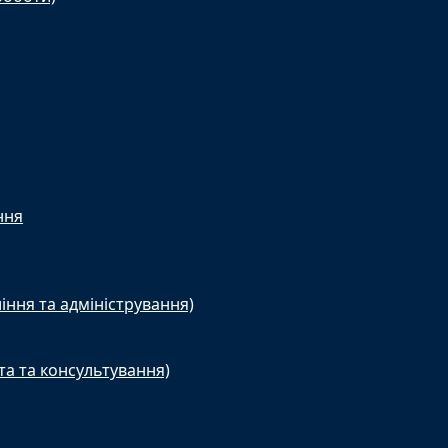
ння
іння та адміністрування)
та та консультування)