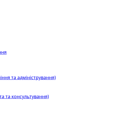
ння
іння та адміністрування)
та та консультування)