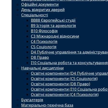
Офіційні документи
День відкритих дверей
Спеціальності
BВ88 Європейські студії
B9 Історія та археологія
B10 Філософія
C3 Міжнародні відносини
C4 Психологія
С5 Соціологія
D4 Публічне управління та адмініструва
D8 Право
I10 Соціальна робота та консультування
Навчальні дисципліни
Освітні компоненти (D4 Публічне управл
Освітні компоненти (С5 Соціологія)
Освітні компоненти (D8 Право)
Освітні компоненти (I10 Соціальна робо
Освітні компоненти (С4 Психологія)
Бухгалтерія
Матеріально-технічна база