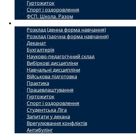
Гуртожиток
Спорт і оздоровлення
ФСП. Школа. Разом
Студенту
Розклад (денна форма навчання)
Розклад (заочна форма навчання)
Деканат
Бухгалтерія
Науково-педагогічний склад
Вибіркові дисципліни
Навчальні дисципліни
Військова підготовка
Практика
Працевлаштування
Гуртожиток
Спорт і оздоровлення
Студентська Ліга
Запитати у декана
Врегулювання конфліктів
Антибулінг