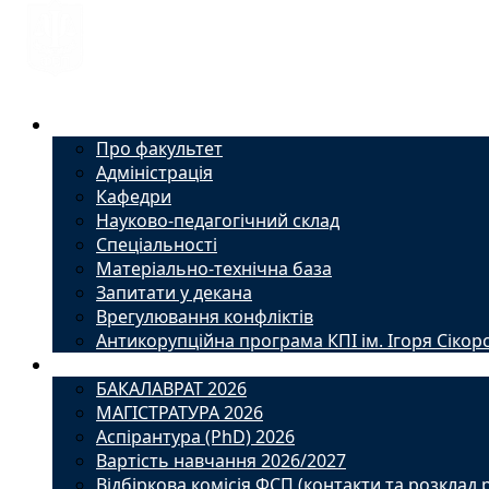
Факультет
Про факультет
Адміністрація
Кафедри
Науково-педагогічний склад
Спеціальності
Матеріально-технічна база
Запитати у декана
Врегулювання конфліктів
Антикорупційна програма КПІ ім. Ігоря Сікор
Вступ
БАКАЛАВРАТ 2026
МАГІСТРАТУРА 2026
Аспірантура (PhD) 2026
Вартість навчання 2026/2027
Відбіркова комісія ФСП (контакти та розклад 