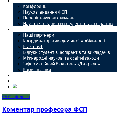
Наука
Конференції
Наукові видання ФСП
Перелік наукових видань
Наукове товариство студентів та аспірантів
Міжнародний офіс
Наші партнери
Координатор з академічної мобільності
Erasmus+
Відгуки студентів, аспірантів та викладачів
Міжнародні наукові та освітні заходи
Інформаційний бюлетень «Джерело»
Корисні лінки
Новини
Контакти
С5 Соціологія
Коментар професора ФСП