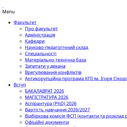
Menu
Факультет
Про факультет
Адміністрація
Кафедри
Науково-педагогічний склад
Спеціальності
Матеріально-технічна база
Запитати у декана
Врегулювання конфліктів
Антикорупційна програма КПІ ім. Ігоря Сікор
Вступ
БАКАЛАВРАТ 2026
МАГІСТРАТУРА 2026
Аспірантура (PhD) 2026
Вартість навчання 2026/2027
Відбіркова комісія ФСП (контакти та розклад 
Офіційні документи