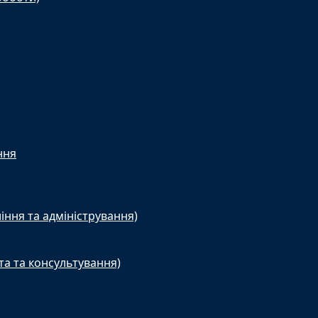
ння
іння та адміністрування)
та та консультування)