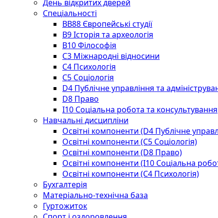
День відкритих дверей
Спеціальності
BВ88 Європейські студії
B9 Історія та археологія
B10 Філософія
C3 Міжнародні відносини
C4 Психологія
С5 Соціологія
D4 Публічне управління та адмініструва
D8 Право
I10 Соціальна робота та консультування
Навчальні дисципліни
Освітні компоненти (D4 Публічне управл
Освітні компоненти (С5 Соціологія)
Освітні компоненти (D8 Право)
Освітні компоненти (I10 Соціальна робо
Освітні компоненти (С4 Психологія)
Бухгалтерія
Матеріально-технічна база
Гуртожиток
Спорт і оздоровлення