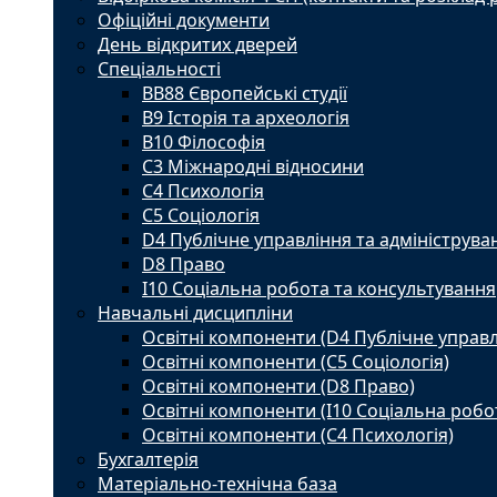
Офіційні документи
День відкритих дверей
Спеціальності
BВ88 Європейські студії
B9 Історія та археологія
B10 Філософія
C3 Міжнародні відносини
C4 Психологія
С5 Соціологія
D4 Публічне управління та адмініструва
D8 Право
I10 Соціальна робота та консультування
Навчальні дисципліни
Освітні компоненти (D4 Публічне управл
Освітні компоненти (С5 Соціологія)
Освітні компоненти (D8 Право)
Освітні компоненти (I10 Соціальна робо
Освітні компоненти (С4 Психологія)
Бухгалтерія
Матеріально-технічна база