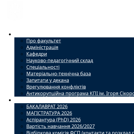
Факультет
Про факультет
Адміністрація
Кафедри
Науково-педагогічний склад
Спеціальності
Матеріально-технічна база
Запитати у декана
Врегулювання конфліктів
Антикорупційна програма КПІ ім. Ігоря Сікор
Вступ
БАКАЛАВРАТ 2026
МАГІСТРАТУРА 2026
Аспірантура (PhD) 2026
Вартість навчання 2026/2027
Відбіркова комісія ФСП (контакти та розклад 