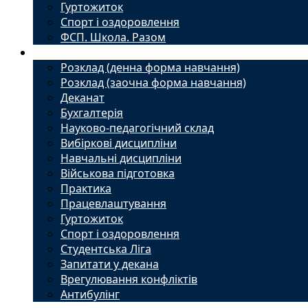
Гуртожиток
Спорт і оздоровлення
ФСП. Школа. Разом
Студенту
Розклад (денна форма навчання)
Розклад (заочна форма навчання)
Деканат
Бухгалтерія
Науково-педагогічний склад
Вибіркові дисципліни
Навчальні дисципліни
Військова підготовка
Практика
Працевлаштування
Гуртожиток
Спорт і оздоровлення
Студентська Ліга
Запитати у декана
Врегулювання конфліктів
Антибулінг