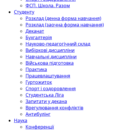
ФСП. Школа. Разом
Студенту
Розклад (денна форма навчання)
Розклад (заочна форма навчання)
Деканат
Бухгалтерія
Науково-педагогічний склад
Вибіркові дисципліни
Навчальні дисципліни
Військова підготовка
Практика
Працевлаштування
Гуртожиток
Спорт і оздоровлення
Студентська Ліга
Запитати у декана
Врегулювання конфліктів
Антибулінг
Наука
Конференції