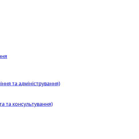
ння
іння та адміністрування)
та та консультування)