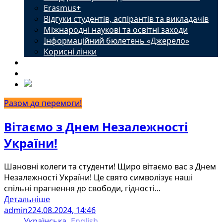
Erasmus+
Відгуки студентів, аспірантів та викладачів
Міжнародні наукові та освітні заходи
Інформаційний бюлетень «Джерело»
Корисні лінки
Новини
Контакти
Разом до перемоги!
Вітаємо з Днем Незалежності
України!
Шановні колеги та студенти! Щиро вітаємо вас з Днем
Незалежності України! Це свято символізує наші
спільні прагнення до свободи, гідності...
Детальніше
admin2
24.08.2024, 14:46
Українська
English