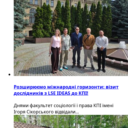
Розширюємо міжнародні горизонти: візит
дослідників з LSE IDEAS до КПІ!
Днями факультет соціології і права КПІ імені
Ігоря Сікорського відвідали...