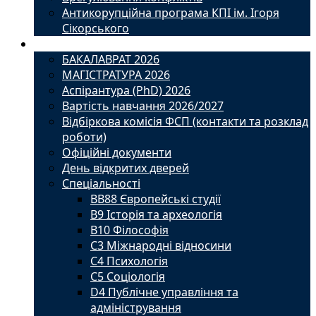
Антикорупційна програма КПІ ім. Ігоря
Сікорського
Вступ
БАКАЛАВРАТ 2026
МАГІСТРАТУРА 2026
Аспірантура (PhD) 2026
Вартість навчання 2026/2027
Відбіркова комісія ФСП (контакти та розклад
роботи)
Офіційні документи
День відкритих дверей
Спеціальності
BВ88 Європейські студії
B9 Історія та археологія
B10 Філософія
C3 Міжнародні відносини
C4 Психологія
С5 Соціологія
D4 Публічне управління та
адміністрування