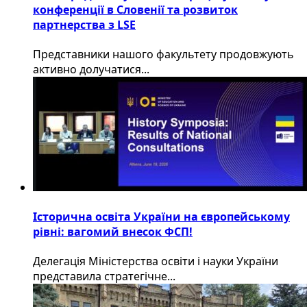
конференції в Словенії та розвиток
партнерства з LSE
​Представники нашого факультету продовжують
активно долучатися...
Історична освіта України на європейському
рівні: вагомий внесок ФСП!
Делегація Міністерства освіти і науки України
представила стратегічне...