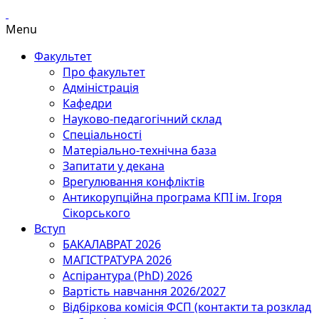
Menu
Факультет
Про факультет
Адміністрація
Кафедри
Науково-педагогічний склад
Спеціальності
Матеріально-технічна база
Запитати у декана
Врегулювання конфліктів
Антикорупційна програма КПІ ім. Ігоря
Сікорського
Вступ
БАКАЛАВРАТ 2026
МАГІСТРАТУРА 2026
Аспірантура (PhD) 2026
Вартість навчання 2026/2027
Відбіркова комісія ФСП (контакти та розклад