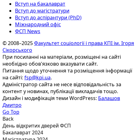
Вступ на бакалаврат
Вступ до магістратури
Вступ до аспірантури (PhD)
Міжнародний офіс
ФСП News
© 2008–2025
Факультет соціології і права КПІ ім. Ігоря
Сікорського
При посиланні на матеріали, розміщені на сайті
необхідно обов'язково вказувати сайт.
Питання щодо уточнення та розміщення інформації
на сайті:
fsp@kpi.ua
.
Адміністратор сайта не несе відповідальність за
контент у новинах, публікації викладачів тощо.
Дизайн і модифікація теми WordPress:
Балашов
Дмитро
Go Top
Back
День відкритих дверей ФСП
Бакалаврат 2024
Магістратура 2024