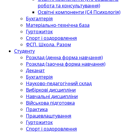
робота та консультування)
Освітні компоненти (С4 Психологія)
Бухгалтерія
Матеріально-технічна база
Гуртожиток
Спорт і оздоровлення
ФСП. Школа. Разом
Студенту
Розклад (денна форма навчання)
Розклад (заочна форма навчання)
Деканат
Бухгалтерія
Науково-педагогічний склад
Вибіркові дисципліни
Навчальні дисципліни
Військова підготовка
Практика
Працевлаштування
Гуртожиток
Спорт і оздоровлення