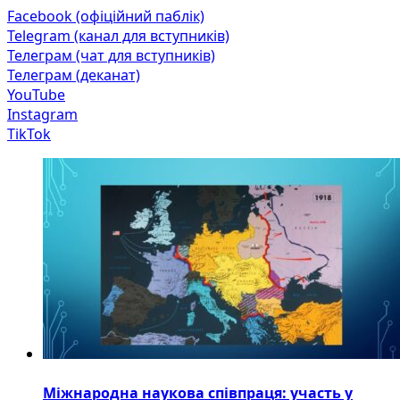
Facebook (офіційний паблік)
Telegram (канал для вступників)
Телеграм (чат для вступників)
Телеграм (деканат)
YouTube
Instagram
TikTok
Міжнародна наукова співпраця: участь у