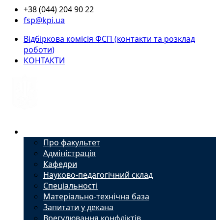
+38 (044) 204 90 22
fsp@kpi.ua
Відбіркова комісія ФСП (контакти та розклад
роботи)
КОНТАКТИ
Факультет
Про факультет
Адміністрація
Кафедри
Науково-педагогічний склад
Спеціальності
Матеріально-технічна база
Запитати у декана
Врегулювання конфліктів