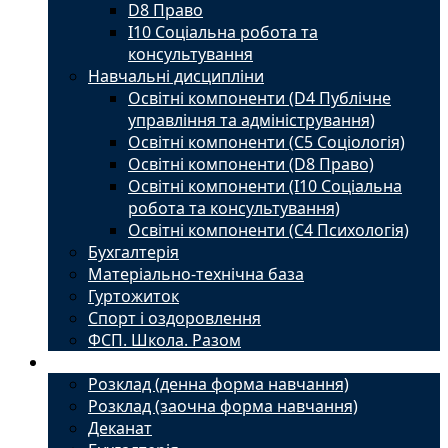
D8 Право
I10 Соціальна робота та
консультування
Навчальні дисципліни
Освітні компоненти (D4 Публічне
управління та адміністрування)
Освітні компоненти (С5 Соціологія)
Освітні компоненти (D8 Право)
Освітні компоненти (I10 Соціальна
робота та консультування)
Освітні компоненти (С4 Психологія)
Бухгалтерія
Матеріально-технічна база
Гуртожиток
Спорт і оздоровлення
ФСП. Школа. Разом
Студенту
Розклад (денна форма навчання)
Розклад (заочна форма навчання)
Деканат