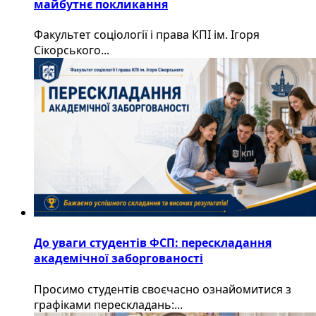
майбутнє покликання
Факультет соціології і права КПІ ім. Ігоря
Сікорського...
До уваги студентів ФСП: перескладання
академічної заборгованості
Просимо студентів своєчасно ознайомитися з
графіками перескладань:...