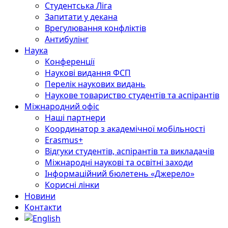
Студентська Ліга
Запитати у декана
Врегулювання конфліктів
Антибулінг
Наука
Конференції
Наукові видання ФСП
Перелік наукових видань
Наукове товариство студентів та аспірантів
Міжнародний офіс
Наші партнери
Координатор з академічної мобільності
Erasmus+
Відгуки студентів, аспірантів та викладачів
Міжнародні наукові та освітні заходи
Інформаційний бюлетень «Джерело»
Корисні лінки
Новини
Контакти