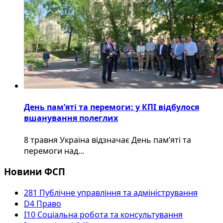
День пам’яті та перемоги: у КПІ відбулося
вшанування полеглих
8 травня Україна відзначає День пам’яті та
перемоги над...
Новини ФСП
281 Публічне управління та адміністрування
D4 Право
I10 Соціальна робота та консультування