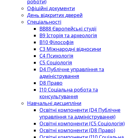
роботи)
Офіційні документи
День відкритих дверей
Спеціальності
BВ88 Європейські студії
B9 Історія та археологія
B10 Філософія
C3 Міжнародні відносини
C4 Психологія
С5 Соціологія
D4 Публічне управління та
адміністрування
D8 Право
I10 Соціальна робота та
консультування
Навчальні дисципліни
Освітні компоненти (D4 Публічне
управління та адміністрування)
Освітні компоненти (С5 Соціологія)
Освітні компоненти (D8 Право)
Освітні компоненти (I10 Соціальна