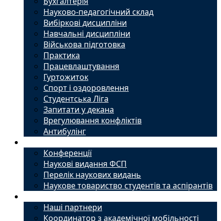
Бухгалтерія
Науково-педагогічний склад
Вибіркові дисципліни
Навчальні дисципліни
Військова підготовка
Практика
Працевлаштування
Гуртожиток
Спорт і оздоровлення
Студентська Ліга
Запитати у декана
Врегулювання конфліктів
Антибулінг
Наука
Конференції
Наукові видання ФСП
Перелік наукових видань
Наукове товариство студентів та аспірантів
Міжнародний офіс
Наші партнери
Координатор з академічної мобільності