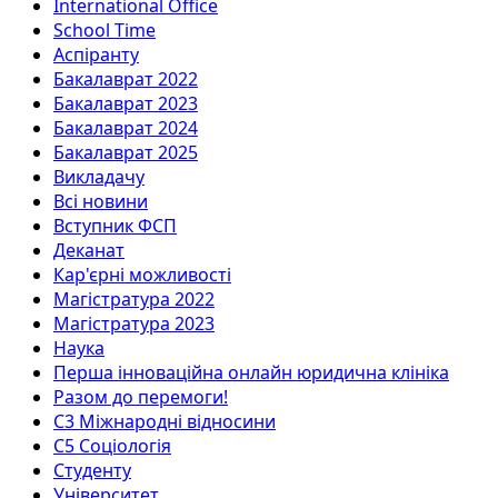
International Office
School Time
Аспіранту
Бакалаврат 2022
Бакалаврат 2023
Бакалаврат 2024
Бакалаврат 2025
Викладачу
Всі новини
Вступник ФСП
Деканат
Кар'єрні можливості
Магістратура 2022
Магістратура 2023
Наука
Перша інноваційна онлайн юридична клініка
Разом до перемоги!
С3 Міжнародні відносини
С5 Соціологія
Студенту
Університет