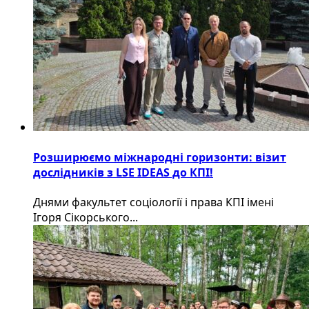
Розширюємо міжнародні горизонти: візит
дослідників з LSE IDEAS до КПІ!
Днями факультет соціології і права КПІ імені
Ігоря Сікорського...