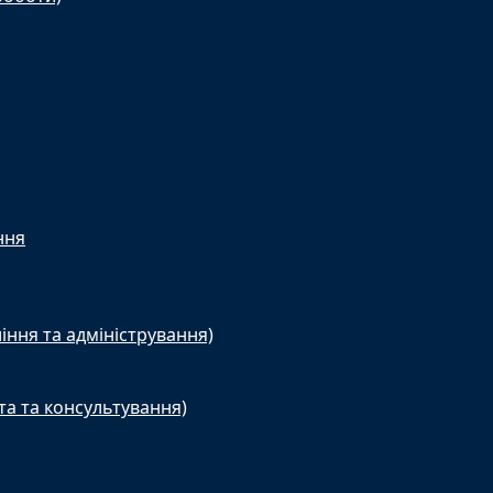
ння
іння та адміністрування)
та та консультування)