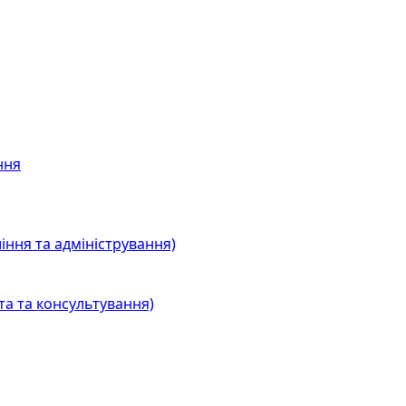
ння
іння та адміністрування)
та та консультування)