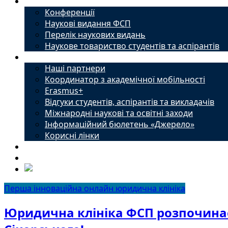
Наука
Конференції
Наукові видання ФСП
Перелік наукових видань
Наукове товариство студентів та аспірантів
Міжнародний офіс
Наші партнери
Координатор з академічної мобільності
Erasmus+
Відгуки студентів, аспірантів та викладачів
Міжнародні наукові та освітні заходи
Інформаційний бюлетень «Джерело»
Корисні лінки
Новини
Контакти
Перша інноваційна онлайн юридична клініка
Юридична клініка ФСП розпочинає 