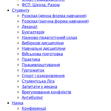
ФСП. Школа. Разом
Студенту
Розклад (денна форма навчання)
Розклад (заочна форма навчання)
Деканат
Бухгалтерія
Науково-педагогічний склад
Вибіркові дисципліни
Навчальні дисципліни
Військова підготовка
Практика
Працевлаштування
Гуртожиток
Спорт і оздоровлення
Студентська Ліга
Запитати у декана
Врегулювання конфліктів
Антибулінг
Наука
Конференції