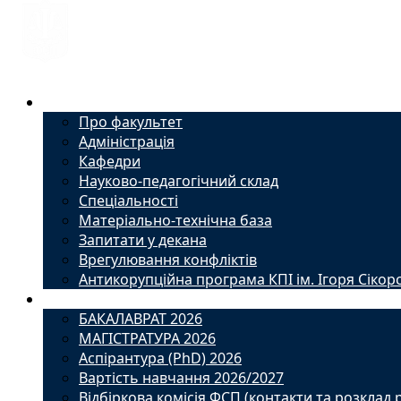
Факультет
Про факультет
Адміністрація
Кафедри
Науково-педагогічний склад
Спеціальності
Матеріально-технічна база
Запитати у декана
Врегулювання конфліктів
Антикорупційна програма КПІ ім. Ігоря Сікор
Вступ
БАКАЛАВРАТ 2026
МАГІСТРАТУРА 2026
Аспірантура (PhD) 2026
Вартість навчання 2026/2027
Відбіркова комісія ФСП (контакти та розклад 