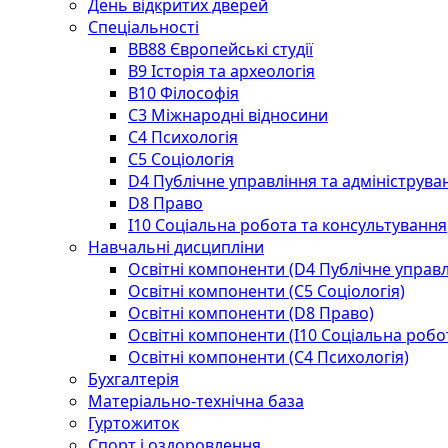
День відкритих дверей
Спеціальності
BВ88 Європейські студії
B9 Історія та археологія
B10 Філософія
C3 Міжнародні відносини
C4 Психологія
С5 Соціологія
D4 Публічне управління та адмініструва
D8 Право
I10 Соціальна робота та консультування
Навчальні дисципліни
Освітні компоненти (D4 Публічне управл
Освітні компоненти (С5 Соціологія)
Освітні компоненти (D8 Право)
Освітні компоненти (I10 Соціальна робо
Освітні компоненти (С4 Психологія)
Бухгалтерія
Матеріально-технічна база
Гуртожиток
Спорт і оздоровлення