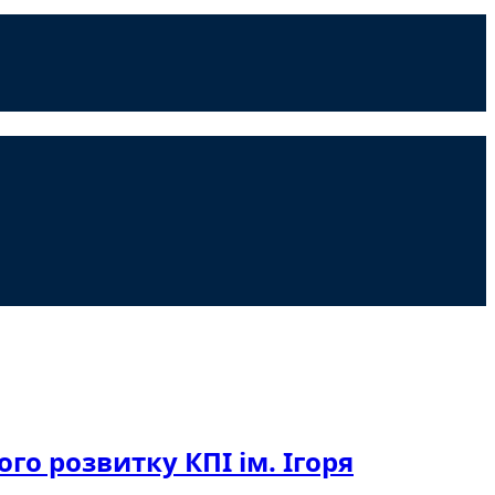
о розвитку КПІ ім. Ігоря