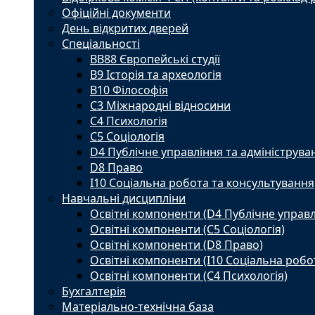
Офіційні документи
День відкритих дверей
Спеціальності
BВ88 Європейські студії
B9 Історія та археологія
B10 Філософія
C3 Міжнародні відносини
C4 Психологія
С5 Соціологія
D4 Публічне управління та адмініструва
D8 Право
I10 Соціальна робота та консультування
Навчальні дисципліни
Освітні компоненти (D4 Публічне управл
Освітні компоненти (С5 Соціологія)
Освітні компоненти (D8 Право)
Освітні компоненти (I10 Соціальна робо
Освітні компоненти (С4 Психологія)
Бухгалтерія
Матеріально-технічна база