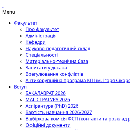
Menu
Факультет
Про факультет
Адміністрація
Кафедри
Науково-педагогічний склад
Спеціальності
Матеріально-технічна база
Запитати у декана
Врегулювання конфліктів
Антикорупційна програма КПІ ім. Ігоря Сікор
Вступ
БАКАЛАВРАТ 2026
МАГІСТРАТУРА 2026
Аспірантура (PhD) 2026
Вартість навчання 2026/2027
Відбіркова комісія ФСП (контакти та розклад 
Офіційні документи