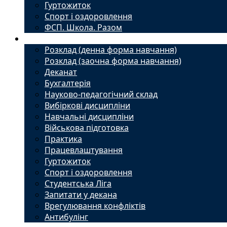
Гуртожиток
Спорт і оздоровлення
ФСП. Школа. Разом
Студенту
Розклад (денна форма навчання)
Розклад (заочна форма навчання)
Деканат
Бухгалтерія
Науково-педагогічний склад
Вибіркові дисципліни
Навчальні дисципліни
Військова підготовка
Практика
Працевлаштування
Гуртожиток
Спорт і оздоровлення
Студентська Ліга
Запитати у декана
Врегулювання конфліктів
Антибулінг