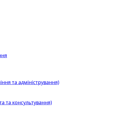
ння
іння та адміністрування)
та та консультування)