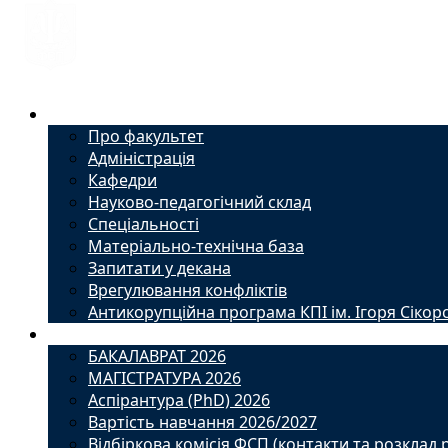
Факультет
Про факультет
Адміністрація
Кафедри
Науково-педагогічний склад
Спеціальності
Матеріально-технічна база
Запитати у декана
Врегулювання конфліктів
Антикорупційна програма КПІ ім. Ігоря Сікор
Вступ
БАКАЛАВРАТ 2026
МАГІСТРАТУРА 2026
Аспірантура (PhD) 2026
Вартість навчання 2026/2027
Відбіркова комісія ФСП (контакти та розклад 