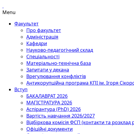
Menu
Факультет
Про факультет
Адміністрація
Кафедри
Науково-педагогічний склад
Спеціальності
Матеріально-технічна база
Запитати у декана
Врегулювання конфліктів
Антикорупційна програма КПІ ім. Ігоря Сікор
Вступ
БАКАЛАВРАТ 2026
МАГІСТРАТУРА 2026
Аспірантура (PhD) 2026
Вартість навчання 2026/2027
Відбіркова комісія ФСП (контакти та розклад 
Офіційні документи