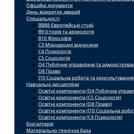
Офіційні документи
День відкритих дверей
Спеціальності
BВ88 Європейські студії
B9 Історія та археологія
B10 Філософія
C3 Міжнародні відносини
C4 Психологія
С5 Соціологія
D4 Публічне управління та адмініструва
D8 Право
I10 Соціальна робота та консультування
Навчальні дисципліни
Освітні компоненти (D4 Публічне управл
Освітні компоненти (С5 Соціологія)
Освітні компоненти (D8 Право)
Освітні компоненти (I10 Соціальна робо
Освітні компоненти (С4 Психологія)
Бухгалтерія
Матеріально-технічна база