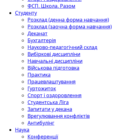
ФСП. Школа. Разом
Студенту
Розклад (денна форма навчання)
Розклад (заочна форма навчання)
Деканат
Бухгалтерія
Науково-педагогічний склад
Вибіркові дисципліни
Навчальні дисципліни
Військова підготовка
Практика
Працевлаштування
Гуртожиток
Спорт і оздоровлення
Студентська Ліга
Запитати у декана
Врегулювання конфліктів
Антибулінг
Наука
Конференції