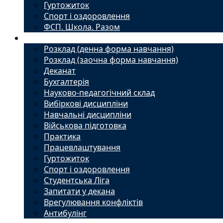
Гуртожиток
Спорт і оздоровлення
ФСП. Школа. Разом
Студенту
Розклад (денна форма навчання)
Розклад (заочна форма навчання)
Деканат
Бухгалтерія
Науково-педагогічний склад
Вибіркові дисципліни
Навчальні дисципліни
Військова підготовка
Практика
Працевлаштування
Гуртожиток
Спорт і оздоровлення
Студентська Ліга
Запитати у декана
Врегулювання конфліктів
Антибулінг