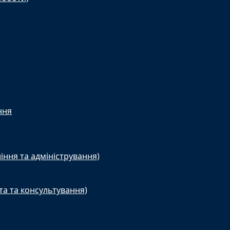
ння
іння та адміністрування)
та та консультування)