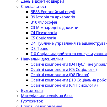
День відкритих дверей
Спеціальності
BВ88 Європейські студії
B9 Історія та археологія
B10 Філософія
C3 Міжнародні відносини
C4 Психологія
С5 Соціологія
D4 Публічне управління та адмініструва
D8 Право
I10 Соціальна робота та консультування
Навчальні дисципліни
Освітні компоненти (D4 Публічне управл
Освітні компоненти (С5 Соціологія)
Освітні компоненти (D8 Право)
Освітні компоненти (I10 Соціальна робо
Освітні компоненти (С4 Психологія)
Бухгалтерія
Матеріально-технічна база
Гуртожиток
Спорт і оздоровлення