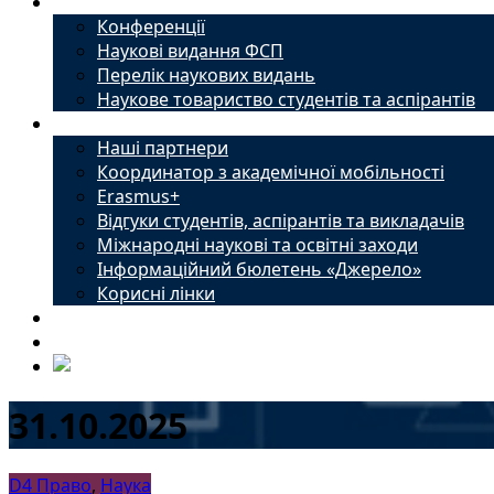
Наука
Конференції
Наукові видання ФСП
Перелік наукових видань
Наукове товариство студентів та аспірантів
Міжнародний офіс
Наші партнери
Координатор з академічної мобільності
Erasmus+
Відгуки студентів, аспірантів та викладачів
Міжнародні наукові та освітні заходи
Інформаційний бюлетень «Джерело»
Корисні лінки
Новини
Контакти
31.10.2025
D4 Право
,
Наука