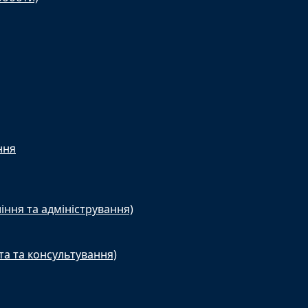
ння
іння та адміністрування)
та та консультування)