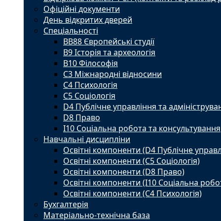
Офіційні документи
День відкритих дверей
Спеціальності
BВ88 Європейські студії
B9 Історія та археологія
B10 Філософія
C3 Міжнародні відносини
C4 Психологія
С5 Соціологія
D4 Публічне управління та адмініструва
D8 Право
I10 Соціальна робота та консультування
Навчальні дисципліни
Освітні компоненти (D4 Публічне управл
Освітні компоненти (С5 Соціологія)
Освітні компоненти (D8 Право)
Освітні компоненти (I10 Соціальна робо
Освітні компоненти (С4 Психологія)
Бухгалтерія
Матеріально-технічна база