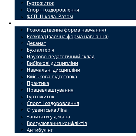
Гуртожиток
Спорт і оздоровлення
ФСП. Школа. Разом
Студенту
Розклад (денна форма навчання)
Розклад (заочна форма навчання)
Деканат
Бухгалтерія
Науково-педагогічний склад
Вибіркові дисципліни
Навчальні дисципліни
Військова підготовка
Практика
Працевлаштування
Гуртожиток
Спорт і оздоровлення
Студентська Ліга
Запитати у декана
Врегулювання конфліктів
Антибулінг