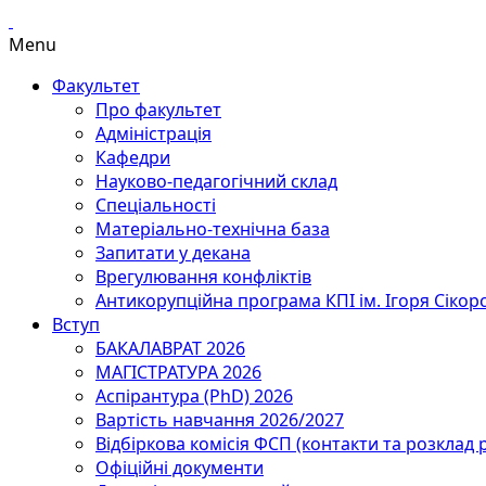
Menu
Факультет
Про факультет
Адміністрація
Кафедри
Науково-педагогічний склад
Спеціальності
Матеріально-технічна база
Запитати у декана
Врегулювання конфліктів
Антикорупційна програма КПІ ім. Ігоря Сікор
Вступ
БАКАЛАВРАТ 2026
МАГІСТРАТУРА 2026
Аспірантура (PhD) 2026
Вартість навчання 2026/2027
Відбіркова комісія ФСП (контакти та розклад 
Офіційні документи