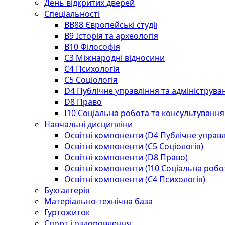
День відкритих дверей
Спеціальності
BВ88 Європейські студії
B9 Історія та археологія
B10 Філософія
C3 Міжнародні відносини
C4 Психологія
С5 Соціологія
D4 Публічне управління та адмініструва
D8 Право
I10 Соціальна робота та консультування
Навчальні дисципліни
Освітні компоненти (D4 Публічне управл
Освітні компоненти (С5 Соціологія)
Освітні компоненти (D8 Право)
Освітні компоненти (I10 Соціальна робо
Освітні компоненти (С4 Психологія)
Бухгалтерія
Матеріально-технічна база
Гуртожиток
Спорт і оздоровлення