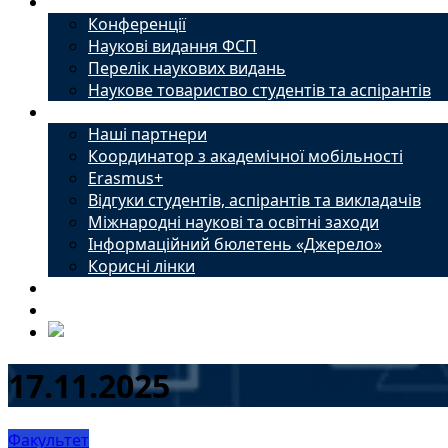
Наука
Конференції
Наукові видання ФСП
Перелік наукових видань
Наукове товариство студентів та аспірантів
Міжнародний офіс
Наші партнери
Координатор з академічної мобільності
Erasmus+
Відгуки студентів, аспірантів та викладачів
Міжнародні наукові та освітні заходи
Інформаційний бюлетень «Джерело»
Корисні лінки
Новини
Контакти
17.11.2025
Факультет