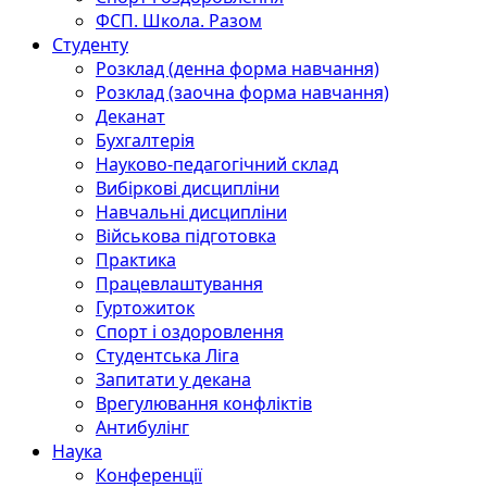
ФСП. Школа. Разом
Студенту
Розклад (денна форма навчання)
Розклад (заочна форма навчання)
Деканат
Бухгалтерія
Науково-педагогічний склад
Вибіркові дисципліни
Навчальні дисципліни
Військова підготовка
Практика
Працевлаштування
Гуртожиток
Спорт і оздоровлення
Студентська Ліга
Запитати у декана
Врегулювання конфліктів
Антибулінг
Наука
Конференції