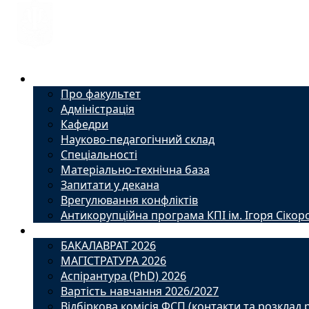
Факультет
Про факультет
Адміністрація
Кафедри
Науково-педагогічний склад
Спеціальності
Матеріально-технічна база
Запитати у декана
Врегулювання конфліктів
Антикорупційна програма КПІ ім. Ігоря Сікор
Вступ
БАКАЛАВРАТ 2026
МАГІСТРАТУРА 2026
Аспірантура (PhD) 2026
Вартість навчання 2026/2027
Відбіркова комісія ФСП (контакти та розклад 