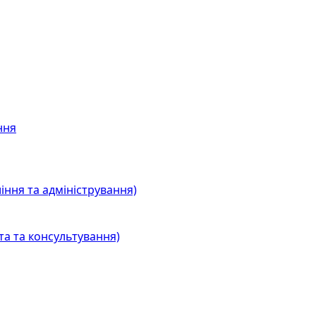
ння
іння та адміністрування)
та та консультування)