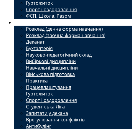
Гуртожиток
Спорт і оздоровлення
ФСП. Школа. Разом
Студенту
Розклад (денна форма навчання)
Розклад (заочна форма навчання)
Деканат
Бухгалтерія
Науково-педагогічний склад
Вибіркові дисципліни
Навчальні дисципліни
Військова підготовка
Практика
Працевлаштування
Гуртожиток
Спорт і оздоровлення
Студентська Ліга
Запитати у декана
Врегулювання конфліктів
Антибулінг