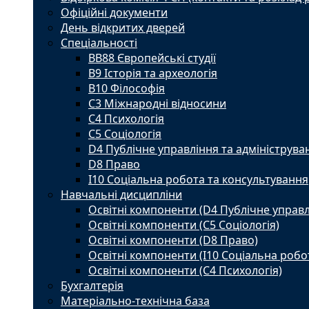
Офіційні документи
День відкритих дверей
Спеціальності
BВ88 Європейські студії
B9 Історія та археологія
B10 Філософія
C3 Міжнародні відносини
C4 Психологія
С5 Соціологія
D4 Публічне управління та адмініструва
D8 Право
I10 Соціальна робота та консультування
Навчальні дисципліни
Освітні компоненти (D4 Публічне управл
Освітні компоненти (С5 Соціологія)
Освітні компоненти (D8 Право)
Освітні компоненти (I10 Соціальна робо
Освітні компоненти (С4 Психологія)
Бухгалтерія
Матеріально-технічна база