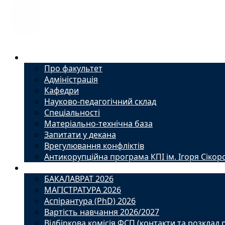
Факультет
Про факультет
Адміністрація
Кафедри
Науково-педагогічний склад
Спеціальності
Матеріально-технічна база
Запитати у декана
Врегулювання конфліктів
Антикорупційна програма КПІ ім. Ігоря Сікор
Вступ
БАКАЛАВРАТ 2026
МАГІСТРАТУРА 2026
Аспірантура (PhD) 2026
Вартість навчання 2026/2027
Відбіркова комісія ФСП (контакти та розклад 