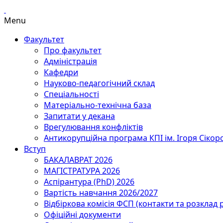
Menu
Факультет
Про факультет
Адміністрація
Кафедри
Науково-педагогічний склад
Спеціальності
Матеріально-технічна база
Запитати у декана
Врегулювання конфліктів
Антикорупційна програма КПІ ім. Ігоря Сікор
Вступ
БАКАЛАВРАТ 2026
МАГІСТРАТУРА 2026
Аспірантура (PhD) 2026
Вартість навчання 2026/2027
Відбіркова комісія ФСП (контакти та розклад 
Офіційні документи