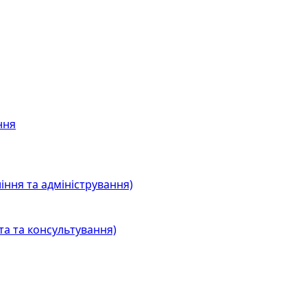
ння
іння та адміністрування)
та та консультування)