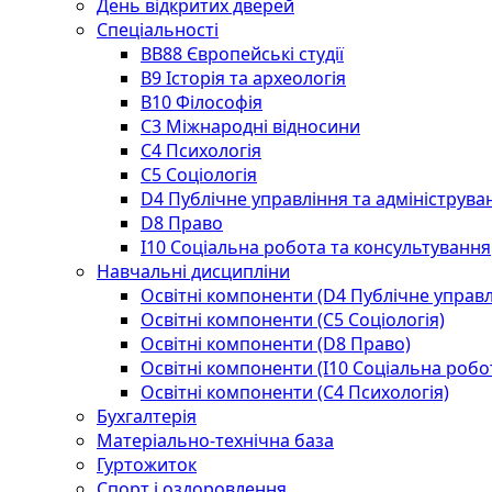
День відкритих дверей
Спеціальності
BВ88 Європейські студії
B9 Історія та археологія
B10 Філософія
C3 Міжнародні відносини
C4 Психологія
С5 Соціологія
D4 Публічне управління та адмініструва
D8 Право
I10 Соціальна робота та консультування
Навчальні дисципліни
Освітні компоненти (D4 Публічне управл
Освітні компоненти (С5 Соціологія)
Освітні компоненти (D8 Право)
Освітні компоненти (I10 Соціальна робо
Освітні компоненти (С4 Психологія)
Бухгалтерія
Матеріально-технічна база
Гуртожиток
Спорт і оздоровлення