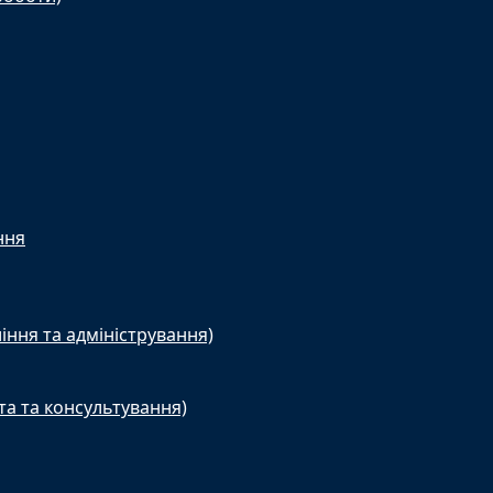
ння
іння та адміністрування)
та та консультування)