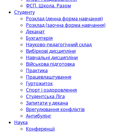
ФСП. Школа. Разом
Студенту
Розклад (денна форма навчання)
Розклад (заочна форма навчання)
Деканат
Бухгалтерія
Науково-педагогічний склад
Вибіркові дисципліни
Навчальні дисципліни
Військова підготовка
Практика
Працевлаштування
Гуртожиток
Спорт і оздоровлення
Студентська Ліга
Запитати у декана
Врегулювання конфліктів
Антибулінг
Наука
Конференції