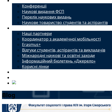
Наука
Конференції
Наукові видання ФСП
Перелік наукових видань
Наукове товариство студентів та аспірантів
Міжнародний офіс
Наші партнери
Координатор з академічної мобільності
Erasmus+
Відгуки студентів, аспірантів та викладачів
Міжнародні наукові та освітні заходи
Інформаційний бюлетень «Джерело»
Корисні лінки
Новини
Контакти
Blog