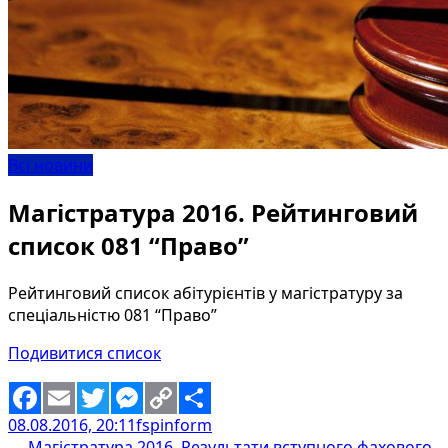
Всі новини
Магістратура 2016. Рейтинговий
список 081 “Право”
Рейтинговий список абітурієнтів у магістратуру за
спеціальністю 081 “Право”
Подивитися список
08.08.2016, 20:11
fspinform
Facebook
Email
Twitter
Messenger
Copy
Share
←
Магістратура 2016. Результати вступного фахового