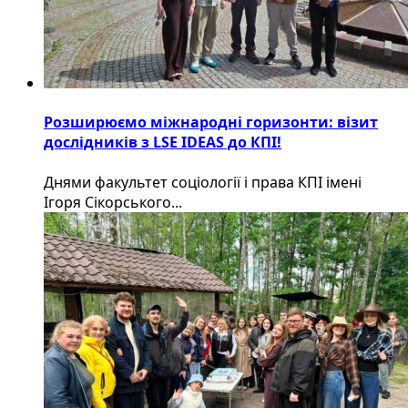
Розширюємо міжнародні горизонти: візит
дослідників з LSE IDEAS до КПІ!
Днями факультет соціології і права КПІ імені
Ігоря Сікорського...