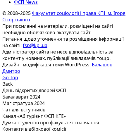
ФСП News
© 2008–2025
Факультет соціології і права КПІ ім. Ігоря
Сікорського
При посиланні на матеріали, розміщені на сайті
необхідно обов'язково вказувати сайт.
Питання щодо уточнення та розміщення інформації
на сайті:
fsp@kpi.ua
.
Адміністратор сайта не несе відповідальність за
контент у новинах, публікації викладачів тощо.
Дизайн і модифікація теми WordPress:
Балашов
Дмитро
Go Top
Back
День відкритих дверей ФСП
Бакалаврат 2024
Магістратура 2024
Чат для вступників
Канал «Абітурієнт ФСП КПІ»
Думка студентів про факультет і навчання
Контакти відбіркової комісії