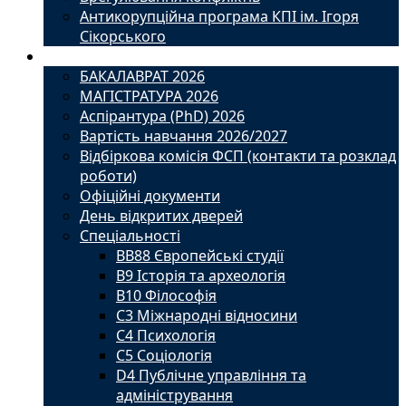
Антикорупційна програма КПІ ім. Ігоря
Сікорського
Вступ
БАКАЛАВРАТ 2026
МАГІСТРАТУРА 2026
Аспірантура (PhD) 2026
Вартість навчання 2026/2027
Відбіркова комісія ФСП (контакти та розклад
роботи)
Офіційні документи
День відкритих дверей
Спеціальності
BВ88 Європейські студії
B9 Історія та археологія
B10 Філософія
C3 Міжнародні відносини
C4 Психологія
С5 Соціологія
D4 Публічне управління та
адміністрування