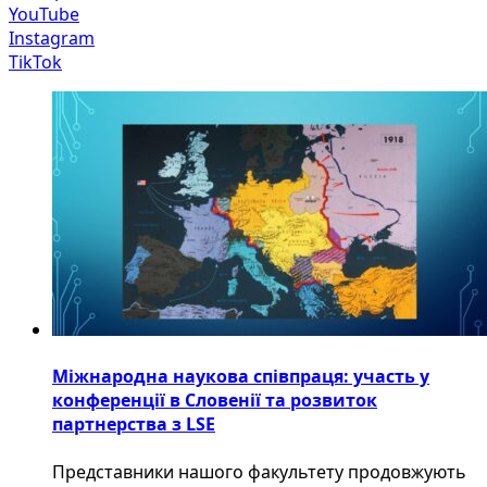
YouTube
Instagram
TikTok
Міжнародна наукова співпраця: участь у
конференції в Словенії та розвиток
партнерства з LSE
​Представники нашого факультету продовжують