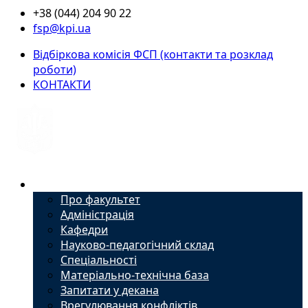
+38 (044) 204 90 22
fsp@kpi.ua
Відбіркова комісія ФСП (контакти та розклад
роботи)
КОНТАКТИ
Факультет
Про факультет
Адміністрація
Кафедри
Науково-педагогічний склад
Спеціальності
Матеріально-технічна база
Запитати у декана
Врегулювання конфліктів