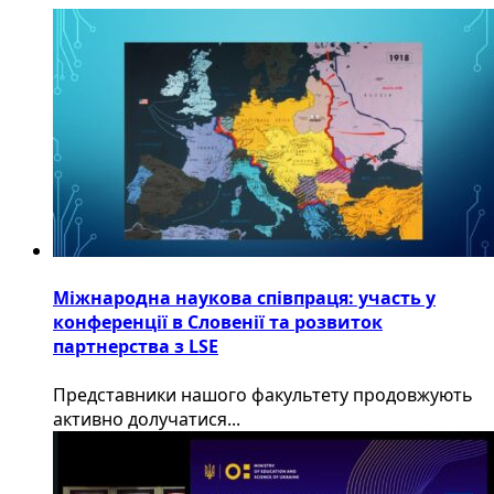
Міжнародна наукова співпраця: участь у
конференції в Словенії та розвиток
партнерства з LSE
​Представники нашого факультету продовжують
активно долучатися...