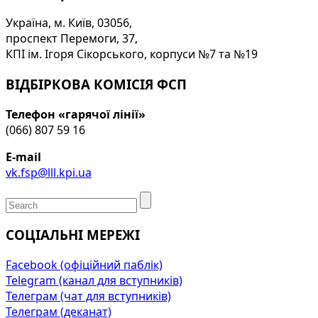
Україна, м. Київ, 03056,
проспект Перемоги, 37,
КПІ ім. Ігоря Сікорського, корпуси №7 та №19
ВІДБІРКОВА КОМІСІЯ ФСП
Телефон «гарячої лінії»
(066) 807 59 16
E-mail
vk.fsp@lll.kpi.ua
СОЦІАЛЬНІ МЕРЕЖІ
Facebook (офіційний паблік)
Telegram (канал для вступників)
Телеграм (чат для вступників)
Телеграм (деканат)