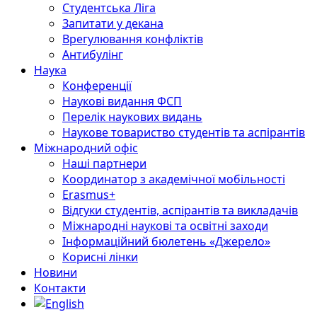
Студентська Ліга
Запитати у декана
Врегулювання конфліктів
Антибулінг
Наука
Конференції
Наукові видання ФСП
Перелік наукових видань
Наукове товариство студентів та аспірантів
Міжнародний офіс
Наші партнери
Координатор з академічної мобільності
Erasmus+
Відгуки студентів, аспірантів та викладачів
Міжнародні наукові та освітні заходи
Інформаційний бюлетень «Джерело»
Корисні лінки
Новини
Контакти