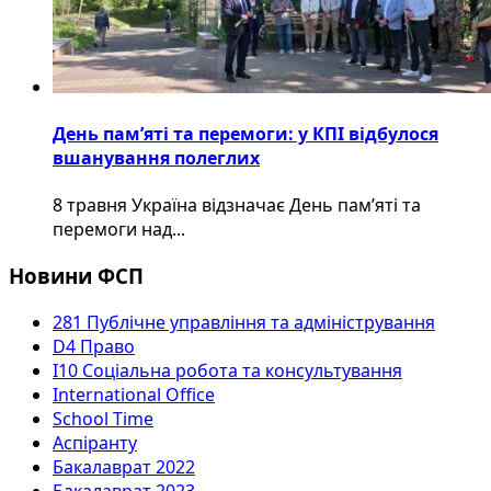
День пам’яті та перемоги: у КПІ відбулося
вшанування полеглих
8 травня Україна відзначає День пам’яті та
перемоги над...
Новини ФСП
281 Публічне управління та адміністрування
D4 Право
I10 Соціальна робота та консультування
International Office
School Time
Аспіранту
Бакалаврат 2022
Бакалаврат 2023