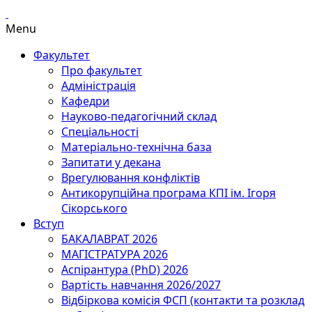
Menu
Факультет
Про факультет
Адміністрація
Кафедри
Науково-педагогічний склад
Спеціальності
Матеріально-технічна база
Запитати у декана
Врегулювання конфліктів
Антикорупційна програма КПІ ім. Ігоря
Сікорського
Вступ
БАКАЛАВРАТ 2026
МАГІСТРАТУРА 2026
Аспірантура (PhD) 2026
Вартість навчання 2026/2027
Відбіркова комісія ФСП (контакти та розклад