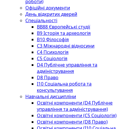
роботи)
Офіційні документи
День відкритих дверей
Спеціальності
BВ88 Європейські студії
B9 Історія та археологія
B10 Філософія
C3 Міжнародні відносини
C4 Психологія
С5 Соціологія
D4 Публічне управління та
адміністрування
D8 Право
I10 Соціальна робота та
консультування
Навчальні дисципліни
Освітні компоненти (D4 Публічне
управління та адміністрування)
Освітні компоненти (С5 Соціологія)
Освітні компоненти (D8 Право)
Освітні компоненти (I10 Соціальна