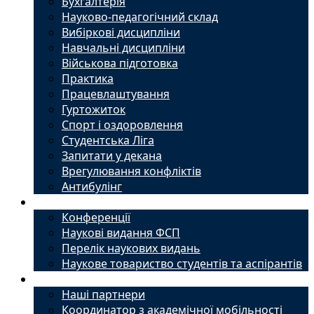
Бухгалтерія
Науково-педагогічний склад
Вибіркові дисципліни
Навчальні дисципліни
Військова підготовка
Практика
Працевлаштування
Гуртожиток
Спорт і оздоровлення
Студентська Ліга
Запитати у декана
Врегулювання конфліктів
Антибулінг
Наука
Конференції
Наукові видання ФСП
Перелік наукових видань
Наукове товариство студентів та аспірантів
Міжнародний офіс
Наші партнери
Координатор з академічної мобільності