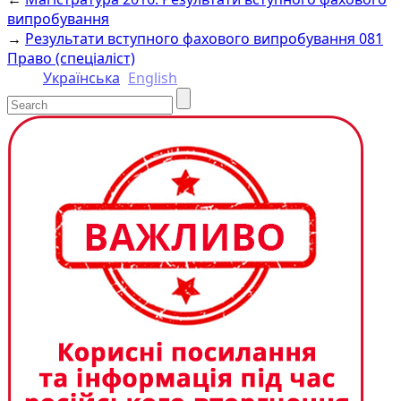
Link
випробування
→
Результати вступного фахового випробування 081
Право (спеціаліст)
Українська
English