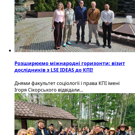
Розширюємо міжнародні горизонти: візит
дослідників з LSE IDEAS до КПІ!
Днями факультет соціології і права КПІ імені
Ігоря Сікорського відвідали...