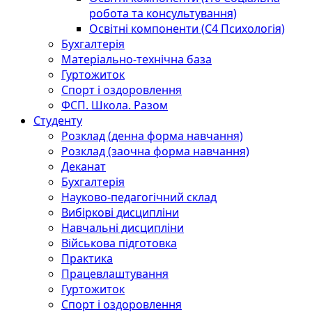
робота та консультування)
Освітні компоненти (С4 Психологія)
Бухгалтерія
Матеріально-технічна база
Гуртожиток
Спорт і оздоровлення
ФСП. Школа. Разом
Студенту
Розклад (денна форма навчання)
Розклад (заочна форма навчання)
Деканат
Бухгалтерія
Науково-педагогічний склад
Вибіркові дисципліни
Навчальні дисципліни
Військова підготовка
Практика
Працевлаштування
Гуртожиток
Спорт і оздоровлення