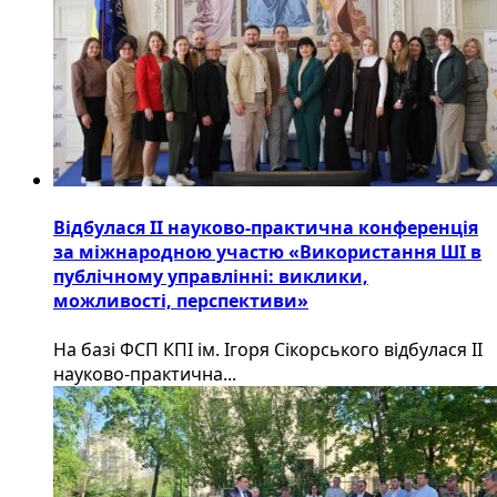
Відбулася ІІ науково-практична конференція
за міжнародною участю «Використання ШІ в
публічному управлінні: виклики,
можливості, перспективи»
На базі ФСП КПІ ім. Ігоря Сікорського відбулася ІІ
науково-практична...