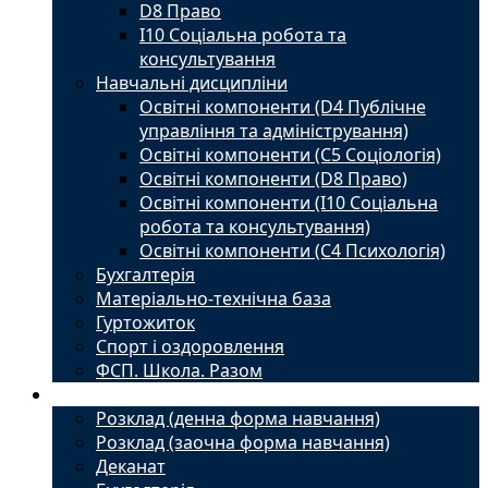
D8 Право
I10 Соціальна робота та
консультування
Навчальні дисципліни
Освітні компоненти (D4 Публічне
управління та адміністрування)
Освітні компоненти (С5 Соціологія)
Освітні компоненти (D8 Право)
Освітні компоненти (I10 Соціальна
робота та консультування)
Освітні компоненти (С4 Психологія)
Бухгалтерія
Матеріально-технічна база
Гуртожиток
Спорт і оздоровлення
ФСП. Школа. Разом
Студенту
Розклад (денна форма навчання)
Розклад (заочна форма навчання)
Деканат