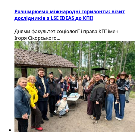
Розширюємо міжнародні горизонти: візит
дослідників з LSE IDEAS до КПІ!
Днями факультет соціології і права КПІ імені
Ігоря Сікорського...