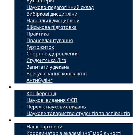
Бухгалтерія
Науково-педагогічний склад
Вибіркові дисципліни
Навчальні дисципліни
Військова підготовка
Практика
Працевлаштування
Гуртожиток
Спорт і оздоровлення
Студентська Ліга
Запитати у декана
Врегулювання конфліктів
Антибулінг
Наука
Конференції
Наукові видання ФСП
Перелік наукових видань
Наукове товариство студентів та аспірантів
Міжнародний офіс
Наші партнери
Координатор з академічної мобільності