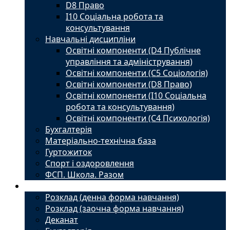
D8 Право
I10 Соціальна робота та
консультування
Навчальні дисципліни
Освітні компоненти (D4 Публічне
управління та адміністрування)
Освітні компоненти (С5 Соціологія)
Освітні компоненти (D8 Право)
Освітні компоненти (I10 Соціальна
робота та консультування)
Освітні компоненти (С4 Психологія)
Бухгалтерія
Матеріально-технічна база
Гуртожиток
Спорт і оздоровлення
ФСП. Школа. Разом
Студенту
Розклад (денна форма навчання)
Розклад (заочна форма навчання)
Деканат