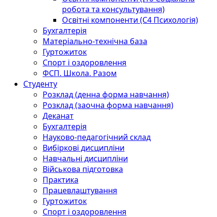
робота та консультування)
Освітні компоненти (С4 Психологія)
Бухгалтерія
Матеріально-технічна база
Гуртожиток
Спорт і оздоровлення
ФСП. Школа. Разом
Студенту
Розклад (денна форма навчання)
Розклад (заочна форма навчання)
Деканат
Бухгалтерія
Науково-педагогічний склад
Вибіркові дисципліни
Навчальні дисципліни
Військова підготовка
Практика
Працевлаштування
Гуртожиток
Спорт і оздоровлення