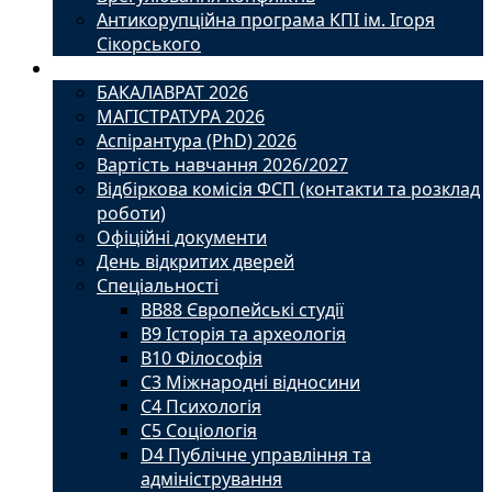
Антикорупційна програма КПІ ім. Ігоря
Сікорського
Вступ
БАКАЛАВРАТ 2026
МАГІСТРАТУРА 2026
Аспірантура (PhD) 2026
Вартість навчання 2026/2027
Відбіркова комісія ФСП (контакти та розклад
роботи)
Офіційні документи
День відкритих дверей
Спеціальності
BВ88 Європейські студії
B9 Історія та археологія
B10 Філософія
C3 Міжнародні відносини
C4 Психологія
С5 Соціологія
D4 Публічне управління та
адміністрування