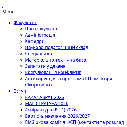
Menu
Факультет
Про факультет
Адміністрація
Кафедри
Науково-педагогічний склад
Спеціальності
Матеріально-технічна база
Запитати у декана
Врегулювання конфліктів
Антикорупційна програма КПІ ім. Ігоря
Сікорського
Вступ
БАКАЛАВРАТ 2026
МАГІСТРАТУРА 2026
Аспірантура (PhD) 2026
Вартість навчання 2026/2027
Відбіркова комісія ФСП (контакти та розклад