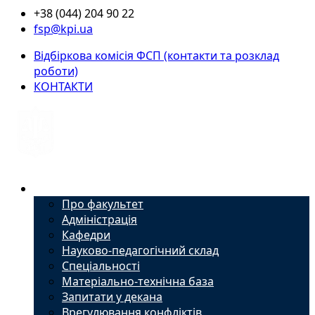
+38 (044) 204 90 22
fsp@kpi.ua
Відбіркова комісія ФСП (контакти та розклад
роботи)
КОНТАКТИ
Факультет
Про факультет
Адміністрація
Кафедри
Науково-педагогічний склад
Спеціальності
Матеріально-технічна база
Запитати у декана
Врегулювання конфліктів