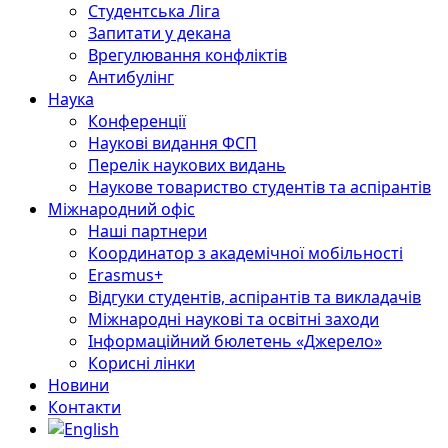
Студентська Ліга
Запитати у декана
Врегулювання конфліктів
Антибулінг
Наука
Конференції
Наукові видання ФСП
Перелік наукових видань
Наукове товариство студентів та аспірантів
Міжнародний офіс
Наші партнери
Координатор з академічної мобільності
Erasmus+
Відгуки студентів, аспірантів та викладачів
Міжнародні наукові та освітні заходи
Інформаційний бюлетень «Джерело»
Корисні лінки
Новини
Контакти