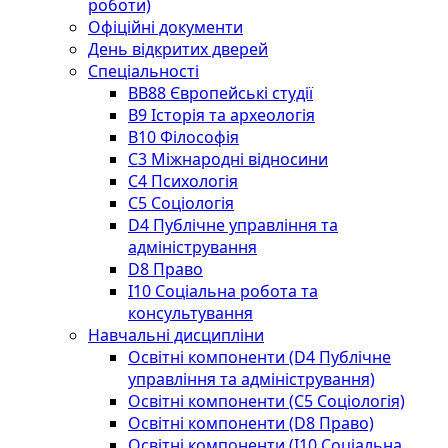
роботи)
Офіційні документи
День відкритих дверей
Спеціальності
BВ88 Європейські студії
B9 Історія та археологія
B10 Філософія
C3 Міжнародні відносини
C4 Психологія
С5 Соціологія
D4 Публічне управління та
адміністрування
D8 Право
I10 Соціальна робота та
консультування
Навчальні дисципліни
Освітні компоненти (D4 Публічне
управління та адміністрування)
Освітні компоненти (С5 Соціологія)
Освітні компоненти (D8 Право)
Освітні компоненти (I10 Соціальна