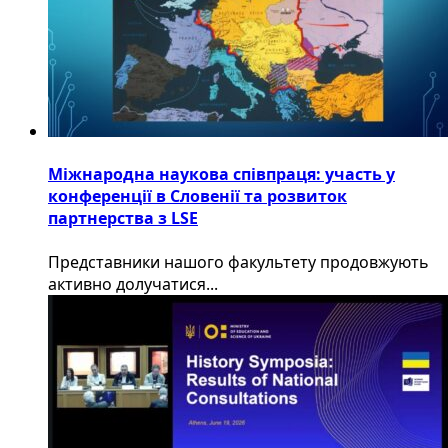
Міжнародна наукова співпраця: участь у
конференції в Словенії та розвиток
партнерства з LSE
​Представники нашого факультету продовжують
активно долучатися...