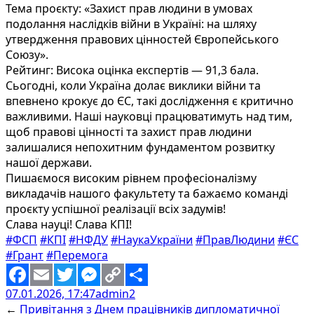
Тема проєкту: «Захист прав людини в умовах
подолання наслідків війни в Україні: на шляху
утвердження правових цінностей Європейського
Союзу».
Рейтинг: Висока оцінка експертів — 91,3 бала.
Сьогодні, коли Україна долає виклики війни та
впевнено крокує до ЄС, такі дослідження є критично
важливими. Наші науковці працюватимуть над тим,
щоб правові цінності та захист прав людини
залишалися непохитним фундаментом розвитку
нашої держави.
Пишаємося високим рівнем професіоналізму
викладачів нашого факультету та бажаємо команді
проєкту успішної реалізації всіх задумів!
Слава науці! Слава КПІ!
#ФСП
#КПІ
#НФДУ
#НаукаУкраїни
#ПравЛюдини
#ЄС
#Грант
#Перемога
07.01.2026, 17:47
admin2
Facebook
Email
Twitter
Messenger
Copy
Share
←
Привітання з Днем працівників дипломатичної