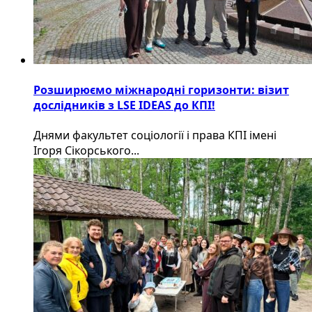
Розширюємо міжнародні горизонти: візит
дослідників з LSE IDEAS до КПІ!
Днями факультет соціології і права КПІ імені
Ігоря Сікорського...