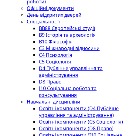
роботи)
Офіційні документи
День відкритих дверей
Спеціальності
BВ88 Європейські студії
B9 Історія та археологія
B10 Філософія
C3 Міжнародні відносини
C4 Психологія
С5 Соціологія
D4 Публічне управління та
адміністрування
D8 Право
I10 Соціальна робота та
консультування
Навчальні дисципліни
Освітні компоненти (D4 Публічне
управління та адміністрування)
Освітні компоненти (С5 Соціологія)
Освітні компоненти (D8 Право)
Освітні компоненти (I10 Соціальна