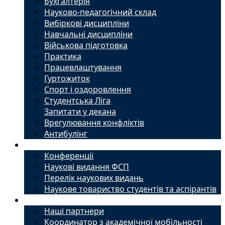
Бухгалтерія
Науково-педагогічний склад
Вибіркові дисципліни
Навчальні дисципліни
Військова підготовка
Практика
Працевлаштування
Гуртожиток
Спорт і оздоровлення
Студентська Ліга
Запитати у декана
Врегулювання конфліктів
Антибулінг
Наука
Конференції
Наукові видання ФСП
Перелік наукових видань
Наукове товариство студентів та аспірантів
Міжнародний офіс
Наші партнери
Координатор з академічної мобільності