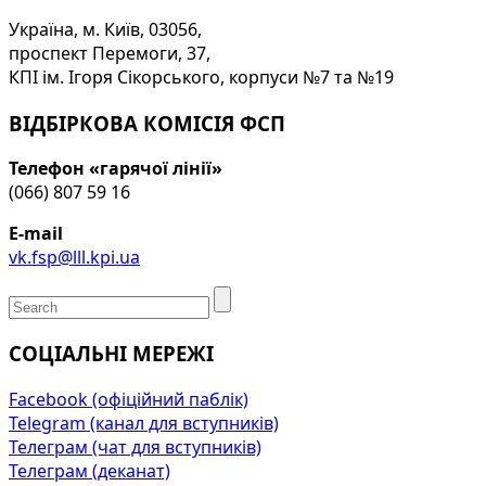
Україна, м. Київ, 03056,
проспект Перемоги, 37,
КПІ ім. Ігоря Сікорського, корпуси №7 та №19
ВІДБІРКОВА КОМІСІЯ ФСП
Телефон «гарячої лінії»
(066) 807 59 16
E-mail
vk.fsp@lll.kpi.ua
СОЦІАЛЬНІ МЕРЕЖІ
Facebook (офіційний паблік)
Telegram (канал для вступників)
Телеграм (чат для вступників)
Телеграм (деканат)