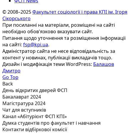
ФСП News
© 2008–2025
Факультет соціології і права КПІ ім. Ігоря
Сікорського
При посиланні на матеріали, розміщені на сайті
необхідно обов'язково вказувати сайт.
Питання щодо уточнення та розміщення інформації
на сайті:
fsp@kpi.ua
.
Адміністратор сайта не несе відповідальність за
контент у новинах, публікації викладачів тощо.
Дизайн і модифікація теми WordPress:
Балашов
Дмитро
Go Top
Back
День відкритих дверей ФСП
Бакалаврат 2024
Магістратура 2024
Чат для вступників
Канал «Абітурієнт ФСП КПІ»
Думка студентів про факультет і навчання
Контакти відбіркової комісії