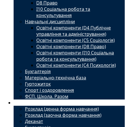
D8 Право
I10 Соціальна робота та
консультування
Навчальні дисципліни
Освітні компоненти (D4 Публічне
управління та адміністрування)
Освітні компоненти (С5 Соціологія)
Освітні компоненти (D8 Право)
Освітні компоненти (I10 Соціальна
робота та консультування)
Освітні компоненти (С4 Психологія)
Бухгалтерія
Матеріально-технічна база
Гуртожиток
Спорт і оздоровлення
ФСП. Школа. Разом
Студенту
Розклад (денна форма навчання)
Розклад (заочна форма навчання)
Деканат