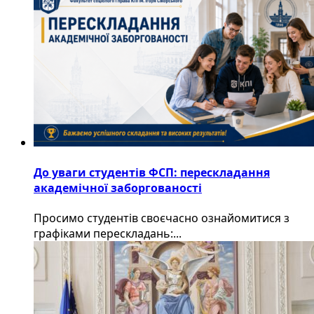
До уваги студентів ФСП: перескладання
академічної заборгованості
Просимо студентів своєчасно ознайомитися з
графіками перескладань:...