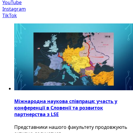
YouTube
Instagram
TikTok
Міжнародна наукова співпраця: участь у
конференції в Словенії та розвиток
партнерства з LSE
​Представники нашого факультету продовжують