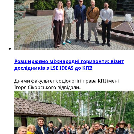
Розширюємо міжнародні горизонти: візит
дослідників з LSE IDEAS до КПІ!
Днями факультет соціології і права КПІ імені
Ігоря Сікорського відвідали...