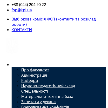
+38 (044) 204 90 22
fsp@kpi.ua
Відбіркова комісія ФСП (контакти та розклад
роботи)
КОНТАКТИ
Факультет
Про факультет
Адміністрація
Кафедри
Науково-педагогічний склад
Спеціальності
Матеріально-технічна база
Запитати у декана
Врегулювання конфліктів