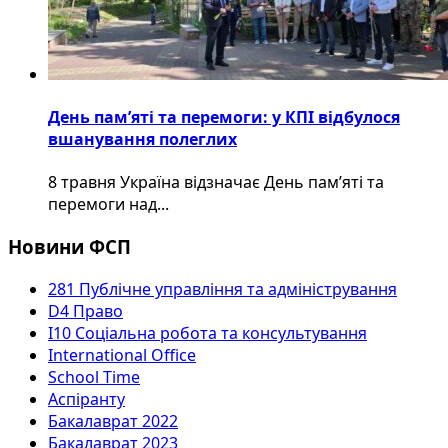
День пам’яті та перемоги: у КПІ відбулося
вшанування полеглих
8 травня Україна відзначає День пам’яті та
перемоги над...
Новини ФСП
281 Публічне управління та адміністрування
D4 Право
I10 Соціальна робота та консультування
International Office
School Time
Аспіранту
Бакалаврат 2022
Бакалаврат 2023