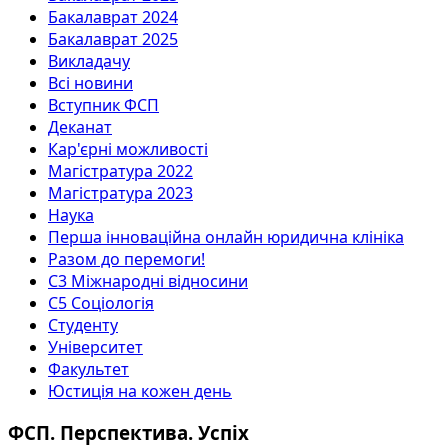
Бакалаврат 2024
Бакалаврат 2025
Викладачу
Всі новини
Вступник ФСП
Деканат
Кар'єрні можливості
Магістратура 2022
Магістратура 2023
Наука
Перша інноваційна онлайн юридична клініка
Разом до перемоги!
С3 Міжнародні відносини
С5 Соціологія
Студенту
Університет
Факультет
Юстиція на кожен день
ФСП. Перспектива. Успіх