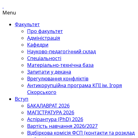
Menu
Факультет
Про факультет
Адміністрація
Кафедри
Науково-педагогічний склад
Спеціальності
Матеріально-технічна база
Запитати у декана
Врегулювання конфліктів
Антикорупційна програма КПІ ім. Ігоря
Сікорського
Вступ
БАКАЛАВРАТ 2026
МАГІСТРАТУРА 2026
Аспірантура (PhD) 2026
Вартість навчання 2026/2027
Відбіркова комісія ФСП (контакти та розклад