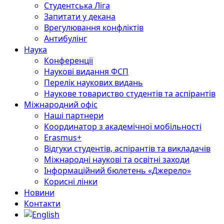
Студентська Ліга
Запитати у декана
Врегулювання конфліктів
Антибулінг
Наука
Конференції
Наукові видання ФСП
Перелік наукових видань
Наукове товариство студентів та аспірантів
Міжнародний офіс
Наші партнери
Координатор з академічної мобільності
Erasmus+
Відгуки студентів, аспірантів та викладачів
Міжнародні наукові та освітні заходи
Інформаційний бюлетень «Джерело»
Корисні лінки
Новини
Контакти