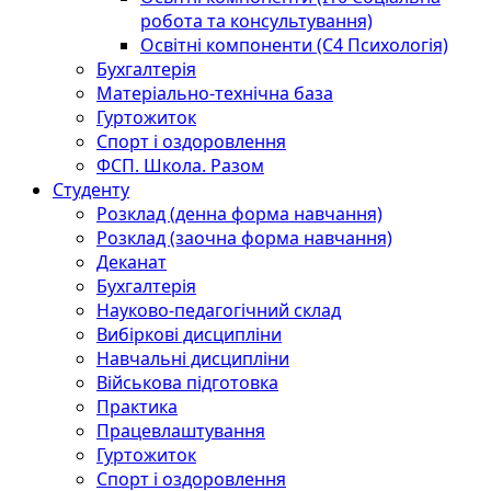
робота та консультування)
Освітні компоненти (С4 Психологія)
Бухгалтерія
Матеріально-технічна база
Гуртожиток
Спорт і оздоровлення
ФСП. Школа. Разом
Студенту
Розклад (денна форма навчання)
Розклад (заочна форма навчання)
Деканат
Бухгалтерія
Науково-педагогічний склад
Вибіркові дисципліни
Навчальні дисципліни
Військова підготовка
Практика
Працевлаштування
Гуртожиток
Спорт і оздоровлення