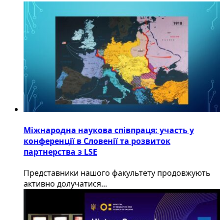
Міжнародна наукова співпраця: участь у
конференції в Словенії та розвиток
партнерства з LSE
​Представники нашого факультету продовжують
активно долучатися...