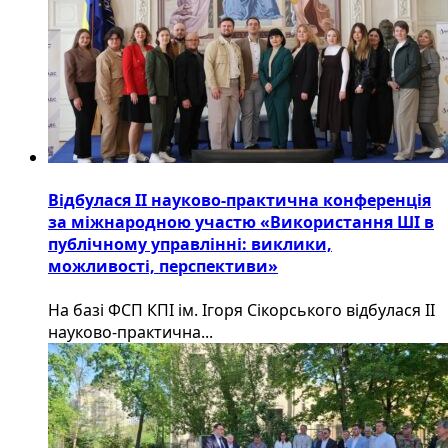
Відбулася ІІ науково-практична конференція
за міжнародною участю «Використання ШІ в
публічному управлінні: виклики,
можливості, перспективи»
На базі ФСП КПІ ім. Ігоря Сікорського відбулася ІІ
науково-практична...