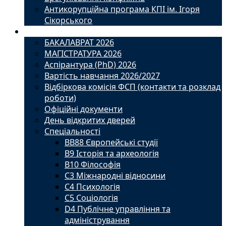
Антикорупційна програма КПІ ім. Ігоря
Сікорського
Вступ
БАКАЛАВРАТ 2026
МАГІСТРАТУРА 2026
Аспірантура (PhD) 2026
Вартість навчання 2026/2027
Відбіркова комісія ФСП (контакти та розклад
роботи)
Офіційні документи
День відкритих дверей
Спеціальності
BВ88 Європейські студії
B9 Історія та археологія
B10 Філософія
C3 Міжнародні відносини
C4 Психологія
С5 Соціологія
D4 Публічне управління та
адміністрування