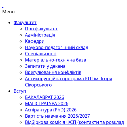
Menu
Факультет
Про факультет
Адміністрація
Кафедри
Науково-педагогічний склад
Спеціальності
Матеріально-технічна база
Запитати у декана
Врегулювання конфліктів
Антикорупційна програма КПІ ім. Ігоря
Сікорського
Вступ
БАКАЛАВРАТ 2026
МАГІСТРАТУРА 2026
Аспірантура (PhD) 2026
Вартість навчання 2026/2027
Відбіркова комісія ФСП (контакти та розклад