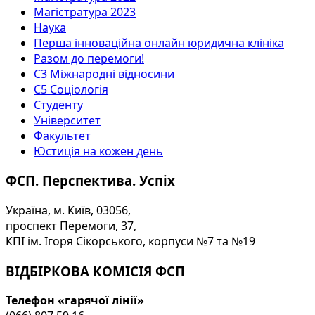
Магістратура 2023
Наука
Перша інноваційна онлайн юридична клініка
Разом до перемоги!
С3 Міжнародні відносини
С5 Соціологія
Студенту
Університет
Факультет
Юстиція на кожен день
ФСП. Перспектива. Успіх
Україна, м. Київ, 03056,
проспект Перемоги, 37,
КПІ ім. Ігоря Сікорського, корпуси №7 та №19
ВІДБІРКОВА КОМІСІЯ ФСП
Телефон «гарячої лінії»