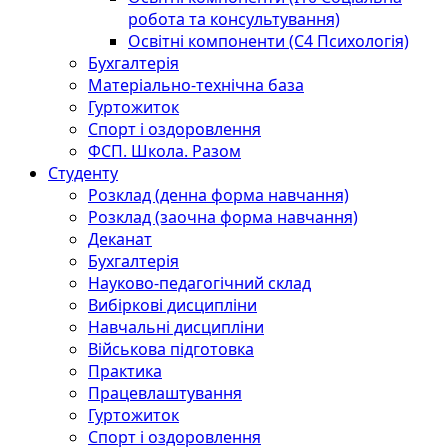
робота та консультування)
Освітні компоненти (С4 Психологія)
Бухгалтерія
Матеріально-технічна база
Гуртожиток
Спорт і оздоровлення
ФСП. Школа. Разом
Студенту
Розклад (денна форма навчання)
Розклад (заочна форма навчання)
Деканат
Бухгалтерія
Науково-педагогічний склад
Вибіркові дисципліни
Навчальні дисципліни
Військова підготовка
Практика
Працевлаштування
Гуртожиток
Спорт і оздоровлення