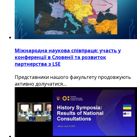
Міжнародна наукова співпраця: участь у
конференції в Словенії та розвиток
партнерства з LSE
​Представники нашого факультету продовжують
активно долучатися...