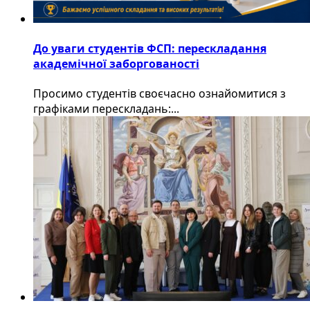
До уваги студентів ФСП: перескладання
академічної заборгованості
Просимо студентів своєчасно ознайомитися з
графіками перескладань:...