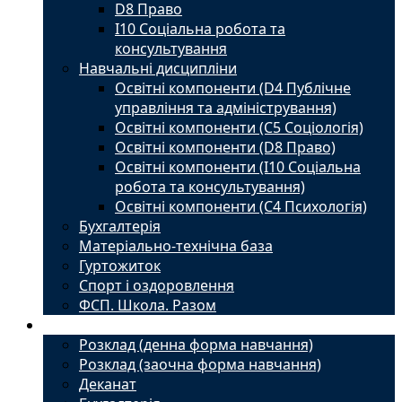
D8 Право
I10 Соціальна робота та
консультування
Навчальні дисципліни
Освітні компоненти (D4 Публічне
управління та адміністрування)
Освітні компоненти (С5 Соціологія)
Освітні компоненти (D8 Право)
Освітні компоненти (I10 Соціальна
робота та консультування)
Освітні компоненти (С4 Психологія)
Бухгалтерія
Матеріально-технічна база
Гуртожиток
Спорт і оздоровлення
ФСП. Школа. Разом
Студенту
Розклад (денна форма навчання)
Розклад (заочна форма навчання)
Деканат