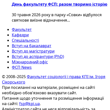
День факультету ФСП: разом творимо історію
30 травня 2026 року в парку «Совки» відбулося
святкове виїзне відзначення...
Факультет
Кафедри
Спеціальності
Вступ на бакалаврат
Вступ до магістратури
Вступ до аспірантури (PhD)
Міжнародний офіс
ФСП News
© 2008–2025
Факультет соціології і права КПІ ім. Ігоря
Сікорського
При посиланні на матеріали, розміщені на сайті
необхідно обов'язково вказувати сайт.
Питання щодо уточнення та розміщення інформації
на сайті:
fsp@kpi.ua
.
Адміністратор сайта не несе відповідальність за