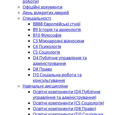
роботи)
Офіційні документи
День відкритих дверей
Спеціальності
BВ88 Європейські студії
B9 Історія та археологія
B10 Філософія
C3 Міжнародні відносини
C4 Психологія
С5 Соціологія
D4 Публічне управління та
адміністрування
D8 Право
I10 Соціальна робота та
консультування
Навчальні дисципліни
Освітні компоненти (D4 Публічне
управління та адміністрування)
Освітні компоненти (С5 Соціологія)
Освітні компоненти (D8 Право)
Освітні компоненти (I10 Соціальна