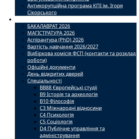
Антикорупційна програма КПІ ім. Ігоря
Сікорського
Вступ
БАКАЛАВРАТ 2026
МАГІСТРАТУРА 2026
Аспірантура (PhD) 2026
Вартість навчання 2026/2027
Відбіркова комісія ФСП (контакти та розклад
роботи)
Офіційні документи
День відкритих дверей
Спеціальності
BВ88 Європейські студії
B9 Історія та археологія
B10 Філософія
C3 Міжнародні відносини
C4 Психологія
С5 Соціологія
D4 Публічне управління та
адміністрування