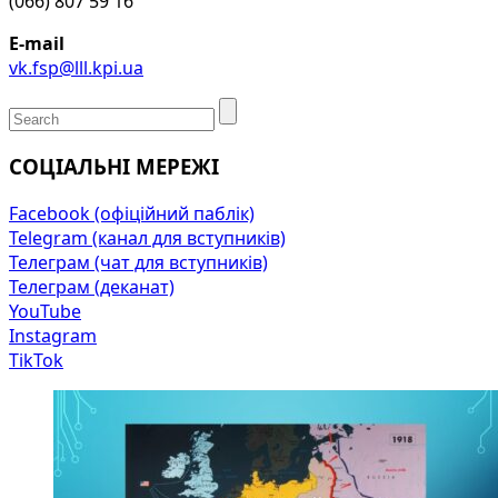
(066) 807 59 16
E-mail
vk.fsp@lll.kpi.ua
СОЦІАЛЬНІ МЕРЕЖІ
Facebook (офіційний паблік)
Telegram (канал для вступників)
Телеграм (чат для вступників)
Телеграм (деканат)
YouTube
Instagram
TikTok