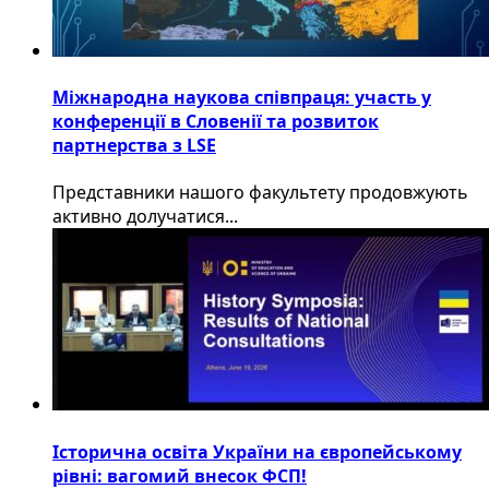
Міжнародна наукова співпраця: участь у
конференції в Словенії та розвиток
партнерства з LSE
​Представники нашого факультету продовжують
активно долучатися...
Історична освіта України на європейському
рівні: вагомий внесок ФСП!