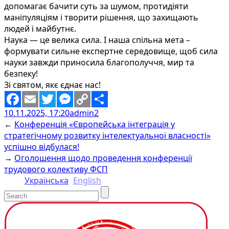
допомагає бачити суть за шумом, протидіяти
маніпуляціям і творити рішення, що захищають
людей і майбутнє.
Наука — це велика сила. І наша спільна мета –
формувати сильне експертне середовище, щоб сила
науки завжди приносила благополуччя, мир та
безпеку!
Зі святом, якє єднає нас!
10.11.2025, 17:20
admin2
Facebook
Email
Twitter
Messenger
Copy
Share
←
Конференція «Європейська інтеграція у
Link
стратегічному розвитку інтелектуальної власності»
успішно відбулася!
→
Оголошення щодо проведення конференції
трудового колективу ФСП
Українська
English