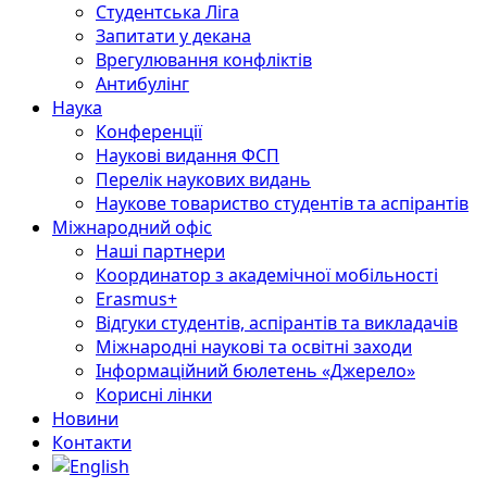
Студентська Ліга
Запитати у декана
Врегулювання конфліктів
Антибулінг
Наука
Конференції
Наукові видання ФСП
Перелік наукових видань
Наукове товариство студентів та аспірантів
Міжнародний офіс
Наші партнери
Координатор з академічної мобільності
Erasmus+
Відгуки студентів, аспірантів та викладачів
Міжнародні наукові та освітні заходи
Інформаційний бюлетень «Джерело»
Корисні лінки
Новини
Контакти