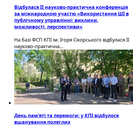
Відбулася ІІ науково-практична конференція
за міжнародною участю «Використання ШІ в
публічному управлінні: виклики,
можливості, перспективи»
На базі ФСП КПІ ім. Ігоря Сікорського відбулася ІІ
науково-практична...
День пам’яті та перемоги: у КПІ відбулося
вшанування полеглих