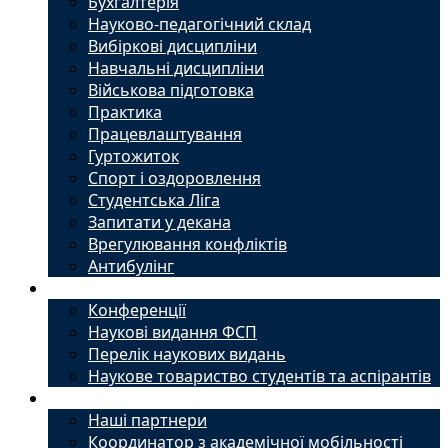
Бухгалтерія
Науково-педагогічний склад
Вибіркові дисципліни
Навчальні дисципліни
Військова підготовка
Практика
Працевлаштування
Гуртожиток
Спорт і оздоровлення
Студентська Ліга
Запитати у декана
Врегулювання конфліктів
Антибулінг
Наука
Конференції
Наукові видання ФСП
Перелік наукових видань
Наукове товариство студентів та аспірантів
Міжнародний офіс
Наші партнери
Координатор з академічної мобільності