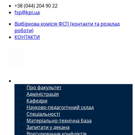
+38 (044) 204 90 22
fsp@kpi.ua
Відбіркова комісія ФСП (контакти та розклад
роботи)
КОНТАКТИ
Факультет
Про факультет
Адміністрація
Кафедри
Науково-педагогічний склад
Спеціальності
Матеріально-технічна база
Запитати у декана
Врегулювання конфліктів