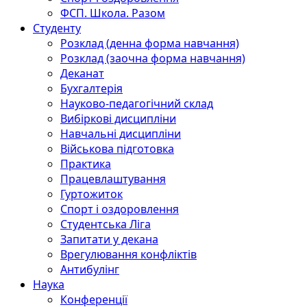
ФСП. Школа. Разом
Студенту
Розклад (денна форма навчання)
Розклад (заочна форма навчання)
Деканат
Бухгалтерія
Науково-педагогічний склад
Вибіркові дисципліни
Навчальні дисципліни
Військова підготовка
Практика
Працевлаштування
Гуртожиток
Спорт і оздоровлення
Студентська Ліга
Запитати у декана
Врегулювання конфліктів
Антибулінг
Наука
Конференції