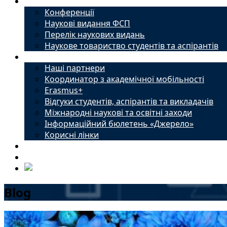
Наука
Конференції
Наукові видання ФСП
Перелік наукових видань
Наукове товариство студентів та аспірантів
Міжнародний офіс
Наші партнери
Координатор з академічної мобільності
Erasmus+
Відгуки студентів, аспірантів та викладачів
Міжнародні наукові та освітні заходи
Інформаційний бюлетень «Джерело»
Корисні лінки
Новини
Контакти
Blog