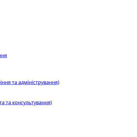
ння
іння та адміністрування)
та та консультування)