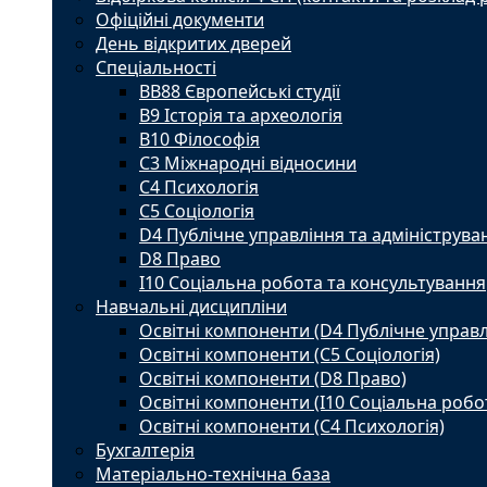
Офіційні документи
День відкритих дверей
Спеціальності
BВ88 Європейські студії
B9 Історія та археологія
B10 Філософія
C3 Міжнародні відносини
C4 Психологія
С5 Соціологія
D4 Публічне управління та адмініструва
D8 Право
I10 Соціальна робота та консультування
Навчальні дисципліни
Освітні компоненти (D4 Публічне управл
Освітні компоненти (С5 Соціологія)
Освітні компоненти (D8 Право)
Освітні компоненти (I10 Соціальна робо
Освітні компоненти (С4 Психологія)
Бухгалтерія
Матеріально-технічна база