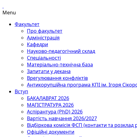
Menu
Факультет
Про факультет
Адміністрація
Кафедри
Науково-педагогічний склад
Спеціальності
Матеріально-технічна база
Запитати у декана
Врегулювання конфліктів
Антикорупційна програма КПІ ім. Ігоря Сікор
Вступ
БАКАЛАВРАТ 2026
МАГІСТРАТУРА 2026
Аспірантура (PhD) 2026
Вартість навчання 2026/2027
Відбіркова комісія ФСП (контакти та розклад 
Офіційні документи