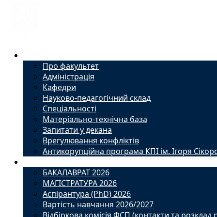
Факультет
Про факультет
Адміністрація
Кафедри
Науково-педагогічний склад
Спеціальності
Матеріально-технічна база
Запитати у декана
Врегулювання конфліктів
Антикорупційна програма КПІ ім. Ігоря Сікор
Вступ
БАКАЛАВРАТ 2026
МАГІСТРАТУРА 2026
Аспірантура (PhD) 2026
Вартість навчання 2026/2027
Відбіркова комісія ФСП (контакти та розклад 