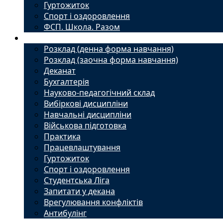
Гуртожиток
Спорт і оздоровлення
ФСП. Школа. Разом
Студенту
Розклад (денна форма навчання)
Розклад (заочна форма навчання)
Деканат
Бухгалтерія
Науково-педагогічний склад
Вибіркові дисципліни
Навчальні дисципліни
Військова підготовка
Практика
Працевлаштування
Гуртожиток
Спорт і оздоровлення
Студентська Ліга
Запитати у декана
Врегулювання конфліктів
Антибулінг