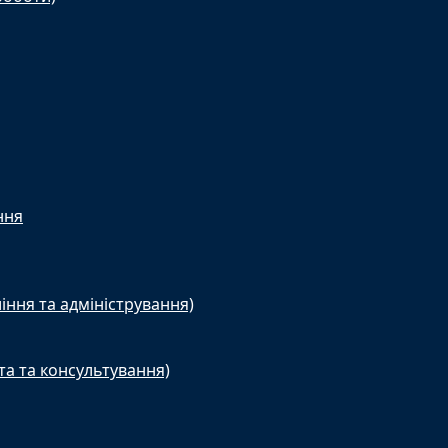
ння
іння та адміністрування)
та та консультування)