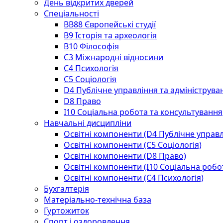
День відкритих дверей
Спеціальності
BВ88 Європейські студії
B9 Історія та археологія
B10 Філософія
C3 Міжнародні відносини
C4 Психологія
С5 Соціологія
D4 Публічне управління та адмініструва
D8 Право
I10 Соціальна робота та консультування
Навчальні дисципліни
Освітні компоненти (D4 Публічне управл
Освітні компоненти (С5 Соціологія)
Освітні компоненти (D8 Право)
Освітні компоненти (I10 Соціальна робо
Освітні компоненти (С4 Психологія)
Бухгалтерія
Матеріально-технічна база
Гуртожиток
Спорт і оздоровлення