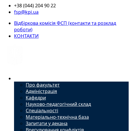
+38 (044) 204 90 22
fsp@kpi.ua
Відбіркова комісія ФСП (контакти та розклад
роботи)
КОНТАКТИ
Факультет
Про факультет
Адміністрація
Кафедри
Науково-педагогічний склад
Спеціальності
Матеріально-технічна база
Запитати у декана
Врегулювання конфліктів