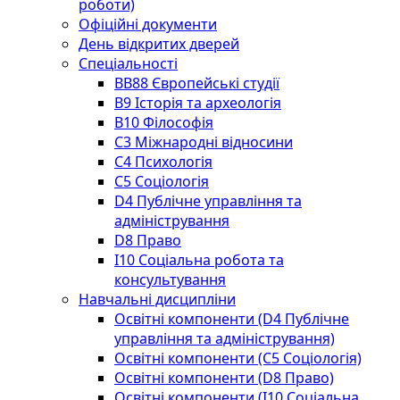
роботи)
Офіційні документи
День відкритих дверей
Спеціальності
BВ88 Європейські студії
B9 Історія та археологія
B10 Філософія
C3 Міжнародні відносини
C4 Психологія
С5 Соціологія
D4 Публічне управління та
адміністрування
D8 Право
I10 Соціальна робота та
консультування
Навчальні дисципліни
Освітні компоненти (D4 Публічне
управління та адміністрування)
Освітні компоненти (С5 Соціологія)
Освітні компоненти (D8 Право)
Освітні компоненти (I10 Соціальна