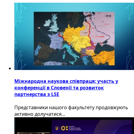
Міжнародна наукова співпраця: участь у
конференції в Словенії та розвиток
партнерства з LSE
​Представники нашого факультету продовжують
активно долучатися...