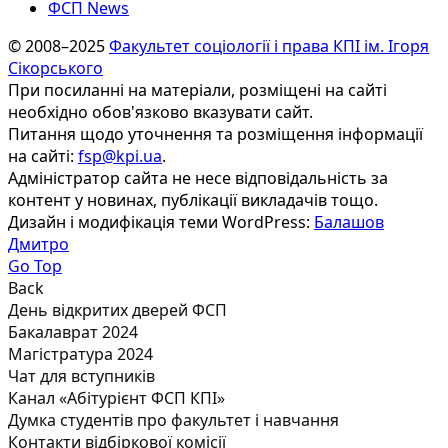
ФСП News
© 2008–2025
Факультет соціології і права КПІ ім. Ігоря
Сікорського
При посиланні на матеріали, розміщені на сайті
необхідно обов'язково вказувати сайт.
Питання щодо уточнення та розміщення інформації
на сайті:
fsp@kpi.ua
.
Адміністратор сайта не несе відповідальність за
контент у новинах, публікації викладачів тощо.
Дизайн і модифікація теми WordPress:
Балашов
Дмитро
Go Top
Back
День відкритих дверей ФСП
Бакалаврат 2024
Магістратура 2024
Чат для вступників
Канал «Абітурієнт ФСП КПІ»
Думка студентів про факультет і навчання
Контакти відбіркової комісії