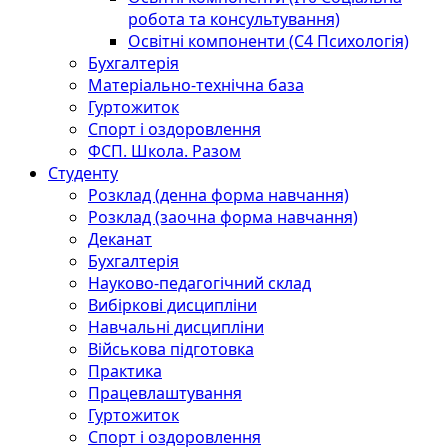
робота та консультування)
Освітні компоненти (С4 Психологія)
Бухгалтерія
Матеріально-технічна база
Гуртожиток
Спорт і оздоровлення
ФСП. Школа. Разом
Студенту
Розклад (денна форма навчання)
Розклад (заочна форма навчання)
Деканат
Бухгалтерія
Науково-педагогічний склад
Вибіркові дисципліни
Навчальні дисципліни
Військова підготовка
Практика
Працевлаштування
Гуртожиток
Спорт і оздоровлення