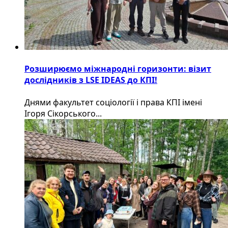
Розширюємо міжнародні горизонти: візит
дослідників з LSE IDEAS до КПІ!
Днями факультет соціології і права КПІ імені
Ігоря Сікорського...