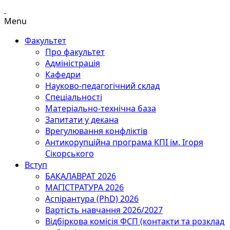
Menu
Факультет
Про факультет
Адміністрація
Кафедри
Науково-педагогічний склад
Спеціальності
Матеріально-технічна база
Запитати у декана
Врегулювання конфліктів
Антикорупційна програма КПІ ім. Ігоря
Сікорського
Вступ
БАКАЛАВРАТ 2026
МАГІСТРАТУРА 2026
Аспірантура (PhD) 2026
Вартість навчання 2026/2027
Відбіркова комісія ФСП (контакти та розклад