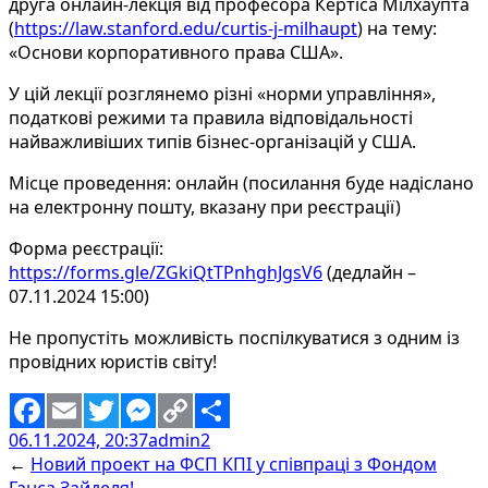
друга онлайн-лекція від професора Кертіса Мілхаупта
(
https://law.stanford.edu/curtis-j-milhaupt
) на тему:
«Основи корпоративного права США».
У цій лекції розглянемо різні «норми управління»,
податкові режими та правила відповідальності
найважливіших типів бізнес-організацій у США.
Місце проведення: онлайн (посилання буде надіслано
на електронну пошту, вказану при реєстрації)
Форма реєстрації:
https://forms.gle/ZGkiQtTPnhghJgsV6
(дедлайн –
07.11.2024 15:00)
Не пропустіть можливість поспілкуватися з одним із
провідних юристів світу!
06.11.2024, 20:37
admin2
Facebook
Email
Twitter
Messenger
Copy
Share
←
Новий проект на ФСП КПІ у співпраці з Фондом
Link
Ганса Зайделя!