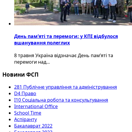
День пам’яті та перемоги: у КПІ відбулося
вшанування полеглих
8 травня Україна відзначає День пам’яті та
перемоги над...
Новини ФСП
281 Публічне управління та адміністрування
D4 Право
I10 Соціальна робота та консультування
International Office
School Time
Аспіранту
Бакалаврат 2022