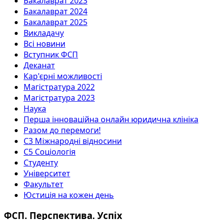
Бакалаврат 2023
Бакалаврат 2024
Бакалаврат 2025
Викладачу
Всі новини
Вступник ФСП
Деканат
Кар'єрні можливості
Магістратура 2022
Магістратура 2023
Наука
Перша інноваційна онлайн юридична клініка
Разом до перемоги!
С3 Міжнародні відносини
С5 Соціологія
Студенту
Університет
Факультет
Юстиція на кожен день
ФСП. Перспектива. Успіх