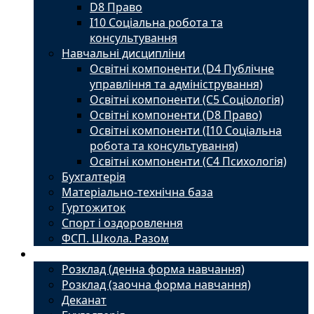
D8 Право
I10 Соціальна робота та
консультування
Навчальні дисципліни
Освітні компоненти (D4 Публічне
управління та адміністрування)
Освітні компоненти (С5 Соціологія)
Освітні компоненти (D8 Право)
Освітні компоненти (I10 Соціальна
робота та консультування)
Освітні компоненти (С4 Психологія)
Бухгалтерія
Матеріально-технічна база
Гуртожиток
Спорт і оздоровлення
ФСП. Школа. Разом
Студенту
Розклад (денна форма навчання)
Розклад (заочна форма навчання)
Деканат