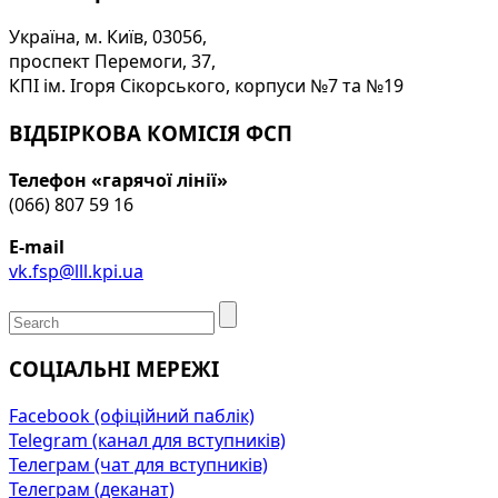
Україна, м. Київ, 03056,
проспект Перемоги, 37,
КПІ ім. Ігоря Сікорського, корпуси №7 та №19
ВІДБІРКОВА КОМІСІЯ ФСП
Телефон «гарячої лінії»
(066) 807 59 16
E-mail
vk.fsp@lll.kpi.ua
СОЦІАЛЬНІ МЕРЕЖІ
Facebook (офіційний паблік)
Telegram (канал для вступників)
Телеграм (чат для вступників)
Телеграм (деканат)