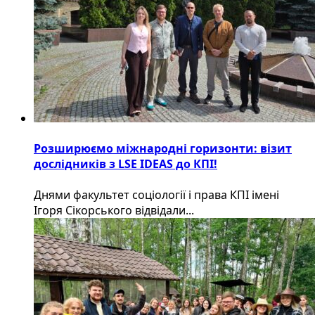
Розширюємо міжнародні горизонти: візит
дослідників з LSE IDEAS до КПІ!
Днями факультет соціології і права КПІ імені
Ігоря Сікорського відвідали...