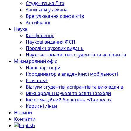
Студентська Ліга
Запитати у декана
Врегулювання конфліктів
Антибулінг
Наука
Конференції
Наукові видання ФСП
Перелік наукових видань
Наукове товариство студентів та аспірантів
Міжнародний офіс
Наші партнери
Координатор з академічної мобільності
Erasmus+
Відгуки студентів, аспірантів та викладачів
Міжнародні наукові та освітні заходи
Інформаційний бюлетень «Джерело»
Корисні лінки
Новини
Контакти