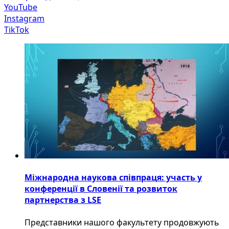
YouTube
Instagram
TikTok
Міжнародна наукова співпраця: участь у
конференції в Словенії та розвиток
партнерства з LSE
​Представники нашого факультету продовжують