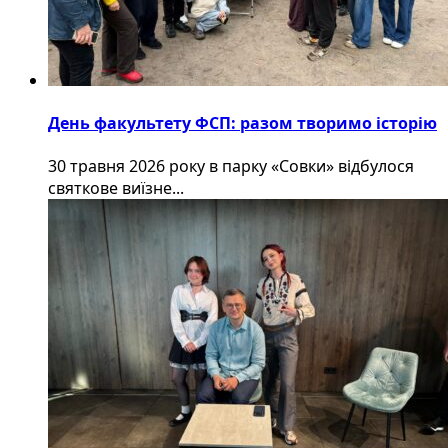
День факультету ФСП: разом творимо історію
30 травня 2026 року в парку «Совки» відбулося
святкове виїзне...