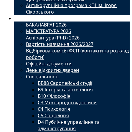
Антикорупційна програма КПІ ім. Ігоря
Сікорського
Вступ
БАКАЛАВРАТ 2026
МАГІСТРАТУРА 2026
Аспірантура (PhD) 2026
Вартість навчання 2026/2027
Відбіркова комісія ФСП (контакти та розклад
роботи)
Офіційні документи
День відкритих дверей
Спеціальності
BВ88 Європейські студії
B9 Історія та археологія
B10 Філософія
C3 Міжнародні відносини
C4 Психологія
С5 Соціологія
D4 Публічне управління та
адміністрування