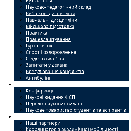
Бухгалтерія
Науково-педагогічний склад
Вибіркові дисципліни
Навчальні дисципліни
Військова підготовка
Практика
Працевлаштування
Гуртожиток
Спорт і оздоровлення
Студентська Ліга
Запитати у декана
Врегулювання конфліктів
Антибулінг
Наука
Конференції
Наукові видання ФСП
Перелік наукових видань
Наукове товариство студентів та аспірантів
Міжнародний офіс
Наші партнери
Координатор з академічної мобільності