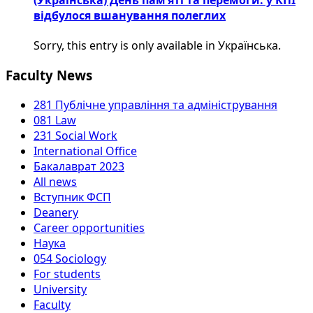
(Українська) День пам’яті та перемоги: у КПІ
відбулося вшанування полеглих
Sorry, this entry is only available in Українська.
Faculty News
281 Публічне управління та адміністрування
081 Law
231 Social Work
International Office
Бакалаврат 2023
All news
Вступник ФСП
Deanery
Career opportunities
Наука
054 Sociology
For students
University
Faculty