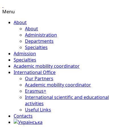
Menu
About
About
Administration
Departments
Specialties
Admission
Specialties
Academic mobility coordinator
International Office
Our Partners
Academic mobility coordinator
Erasmus+
International scientific and educational
activities
Useful Links
Contacts