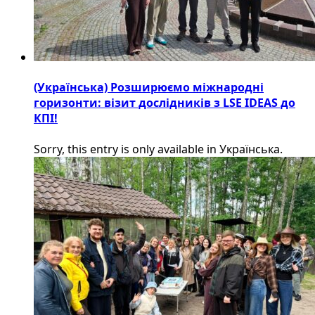
(Українська) Розширюємо міжнародні
горизонти: візит дослідників з LSE IDEAS до
КПІ!
Sorry, this entry is only available in Українська.