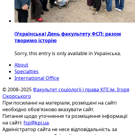
(Українська) День факультету ФСП: разом
творимо історію
Sorry, this entry is only available in Українська.
About
Specialties
International Office
© 2008–2025
Факультет соціології і права КПІ ім. Ігоря
Сікорського
При посиланні на матеріали, розміщені на сайті
необхідно обов'язково вказувати сайт.
Питання щодо уточнення та розміщення інформації
на сайті:
fsp@kpi.ua
.
Адміністратор сайта не несе відповідальність за