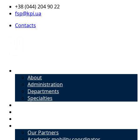
+38 (044) 204 90 22
fsp@kpi.ua
Contacts
About
About
Administration
Departments
Specialties
Admission
Specialties
Academic mobility coordinator
International Office
Our Partners
Academic mobility coordinator