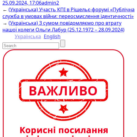
25.09.2024, 17:06
admin2
Facebook
Email
Twitter
Messenger
Copy
Share
←
(Українська) Участь КПІ в Рішельє-форумі «Публічна
Link
служба в умовах війни: переосмислення ідентичності»
→
(Українська) З сумом повідомляємо про втрату
нашої колеги Ольги Лабур (25.12.1972 – 28.09.2024)
Українська
English