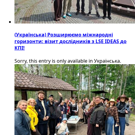
(Українська) Розширюємо міжнародні
горизонти: візит дослідників з LSE IDEAS до
КПІ!
Sorry, this entry is only available in Українська.