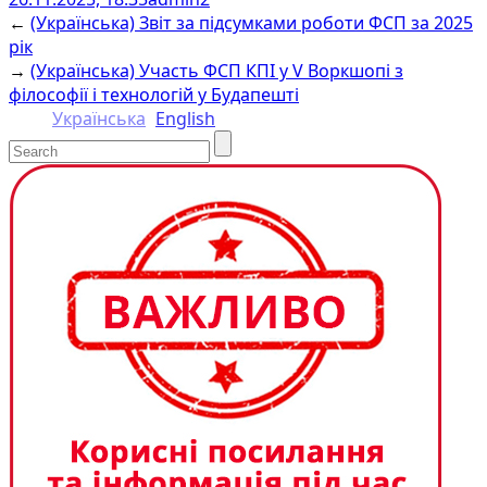
Facebook
Email
Twitter
Messenger
Copy
Share
←
(Українська) Звіт за підсумками роботи ФСП за 2025
Link
рік
→
(Українська) Участь ФСП КПІ у V Воркшопі з
філософії і технологій у Будапешті
Українська
English