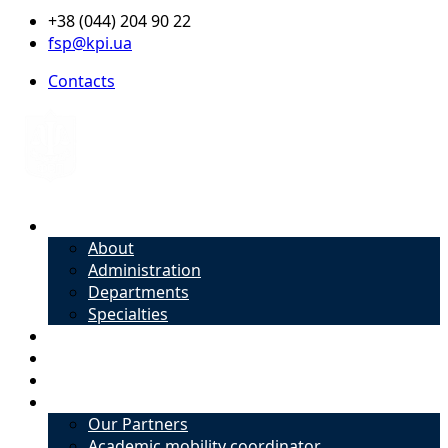
+38 (044) 204 90 22
fsp@kpi.ua
Contacts
About
About
Administration
Departments
Specialties
Admission
Specialties
Academic mobility coordinator
International Office
Our Partners
Academic mobility coordinator