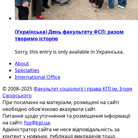
(Українська) День факультету ФСП: разом
творимо історію
Sorry, this entry is only available in Українська.
About
Specialties
International Office
© 2008–2025
Факультет соціології і права КПІ ім. Ігоря
Сікорського
При посиланні на матеріали, розміщені на сайті
необхідно обов'язково вказувати сайт.
Питання щодо уточнення та розміщення інформації
на сайті:
fsp@kpi.ua
.
Адміністратор сайта не несе відповідальність за
контент у новинах, публікації викладачів тощо.