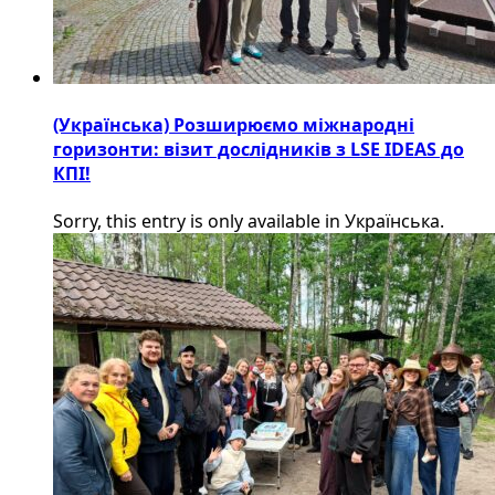
(Українська) Розширюємо міжнародні
горизонти: візит дослідників з LSE IDEAS до
КПІ!
Sorry, this entry is only available in Українська.