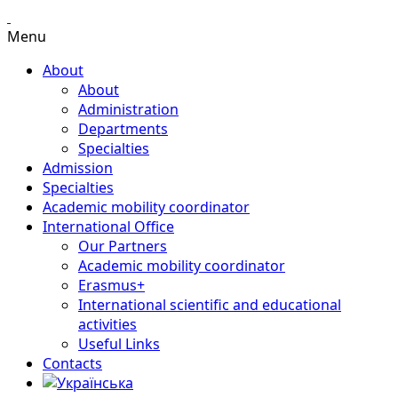
Menu
About
About
Administration
Departments
Specialties
Admission
Specialties
Academic mobility coordinator
International Office
Our Partners
Academic mobility coordinator
Erasmus+
International scientific and educational
activities
Useful Links
Contacts