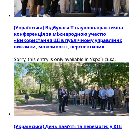
(Українська) Відбулася ІІ науково-практична
конференція за міжнародною участю
«Використання ШІ в публічному управлінні:
виклики, можливості, перспективи»
Sorry, this entry is only available in Українська.
(Українська) День пам’яті та перемоги: у КПІ