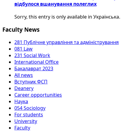
відбулося вшанування полеглих
Sorry, this entry is only available in Українська.
Faculty News
281 Публічне управління та адміністрування
081 Law
231 Social Work
International Office
Бакалаврат 2023
All news
Вступник ФСП
Deanery
Career opportunities
Наука
054 Sociology
For students
University
Faculty