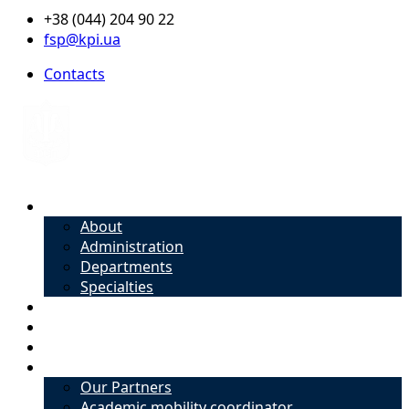
+38 (044) 204 90 22
fsp@kpi.ua
Contacts
About
About
Administration
Departments
Specialties
Admission
Specialties
Academic mobility coordinator
International Office
Our Partners
Academic mobility coordinator