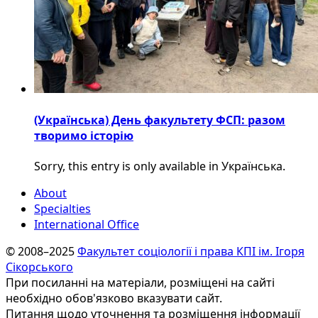
(Українська) День факультету ФСП: разом
творимо історію
Sorry, this entry is only available in Українська.
About
Specialties
International Office
© 2008–2025
Факультет соціології і права КПІ ім. Ігоря
Сікорського
При посиланні на матеріали, розміщені на сайті
необхідно обов'язково вказувати сайт.
Питання щодо уточнення та розміщення інформації