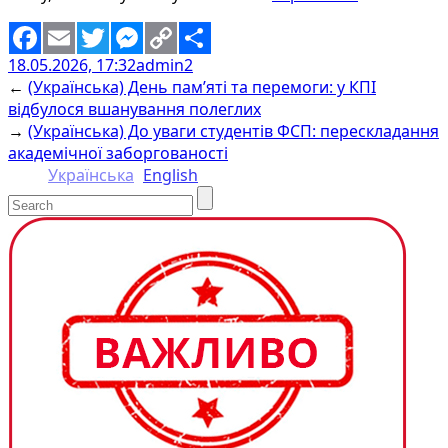
18.05.2026, 17:32
admin2
Facebook
Email
Twitter
Messenger
Copy
Share
←
(Українська) День пам’яті та перемоги: у КПІ
Link
відбулося вшанування полеглих
→
(Українська) До уваги студентів ФСП: перескладання
академічної заборгованості
Українська
English