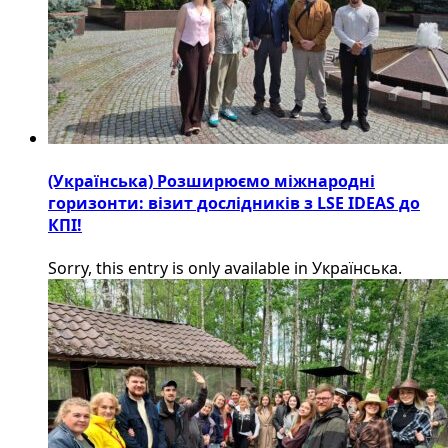
(Українська) Розширюємо міжнародні
горизонти: візит дослідників з LSE IDEAS до
КПІ!
Sorry, this entry is only available in Українська.