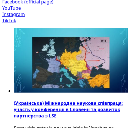
Facebook (official page)
YouTube
Instagram
TikTok
(Українська) Міжнародна наукова співпраця:
участь у конференції в Словенії та розвиток
партнерства з LSE