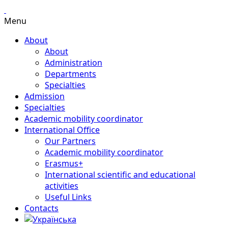
Menu
About
About
Administration
Departments
Specialties
Admission
Specialties
Academic mobility coordinator
International Office
Our Partners
Academic mobility coordinator
Erasmus+
International scientific and educational
activities
Useful Links
Contacts