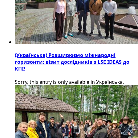
(Українська) Розширюємо міжнародні
горизонти: візит дослідників з LSE IDEAS до
КПІ!
Sorry, this entry is only available in Українська.