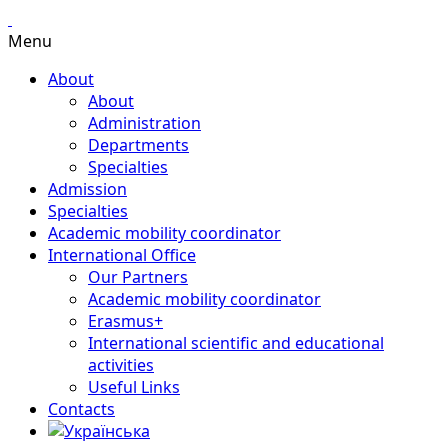
Menu
About
About
Administration
Departments
Specialties
Admission
Specialties
Academic mobility coordinator
International Office
Our Partners
Academic mobility coordinator
Erasmus+
International scientific and educational
activities
Useful Links
Contacts