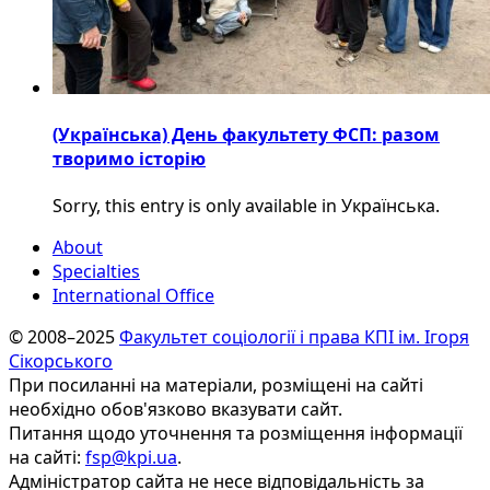
(Українська) День факультету ФСП: разом
творимо історію
Sorry, this entry is only available in Українська.
About
Specialties
International Office
© 2008–2025
Факультет соціології і права КПІ ім. Ігоря
Сікорського
При посиланні на матеріали, розміщені на сайті
необхідно обов'язково вказувати сайт.
Питання щодо уточнення та розміщення інформації
на сайті:
fsp@kpi.ua
.
Адміністратор сайта не несе відповідальність за