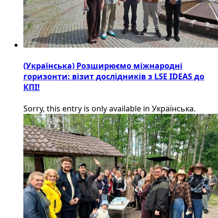
(Українська) Розширюємо міжнародні
горизонти: візит дослідників з LSE IDEAS до
КПІ!
Sorry, this entry is only available in Українська.