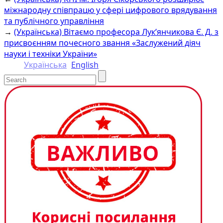
Link
міжнародну співпрацю у сфері цифрового врядування
та публічного управління
→
(Українська) Вітаємо професора Лук’янчикова Є. Д. з
присвоєнням почесного звання «Заслужений діяч
науки і техніки України»
Українська
English