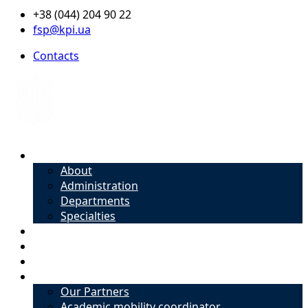
+38 (044) 204 90 22
fsp@kpi.ua
Contacts
About
About
Administration
Departments
Specialties
Admission
Specialties
Academic mobility coordinator
International Office
Our Partners
Academic mobility coordinator