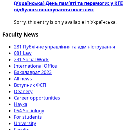
(Українська) День пам’яті та перемоги: у КПІ
відбулося вшанування полеглих
Sorry, this entry is only available in Українська.
Faculty News
281 Публічне управління та адміністрування
081 Law
231 Social Work
International Office
Бакалаврат 2023
All news
Вступник ФСП
Deanery
Career opportunities
Наука
054 Sociology
For students
University
Faculty