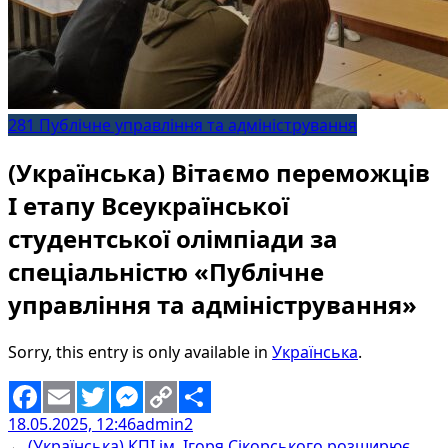
281 Публічне управління та адміністрування
(Українська) Вітаємо переможців
І етапу Всеукраїнської
студентської олімпіади за
спеціальністю «Публічне
управління та адміністрування»
Sorry, this entry is only available in
Українська
.
18.05.2025, 12:46
admin2
Facebook
Email
Twitter
Messenger
Copy
Share
←
(Українська) КПІ ім. Ігоря Сікорського розширює