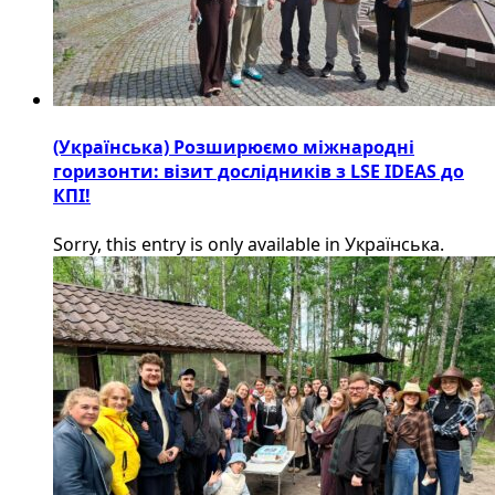
(Українська) Розширюємо міжнародні
горизонти: візит дослідників з LSE IDEAS до
КПІ!
Sorry, this entry is only available in Українська.