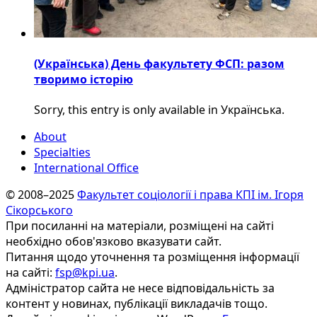
(Українська) День факультету ФСП: разом
творимо історію
Sorry, this entry is only available in Українська.
About
Specialties
International Office
© 2008–2025
Факультет соціології і права КПІ ім. Ігоря
Сікорського
При посиланні на матеріали, розміщені на сайті
необхідно обов'язково вказувати сайт.
Питання щодо уточнення та розміщення інформації
на сайті:
fsp@kpi.ua
.
Адміністратор сайта не несе відповідальність за
контент у новинах, публікації викладачів тощо.