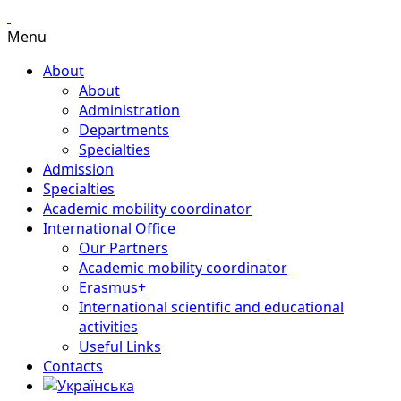
Menu
About
About
Administration
Departments
Specialties
Admission
Specialties
Academic mobility coordinator
International Office
Our Partners
Academic mobility coordinator
Erasmus+
International scientific and educational
activities
Useful Links
Contacts