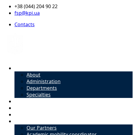
+38 (044) 204 90 22
fsp@kpi.ua
Contacts
About
About
Administration
Departments
Specialties
Admission
Specialties
Academic mobility coordinator
International Office
Our Partners
Academic mobility coordinator