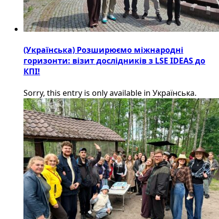
(Українська) Розширюємо міжнародні
горизонти: візит дослідників з LSE IDEAS до
КПІ!
Sorry, this entry is only available in Українська.