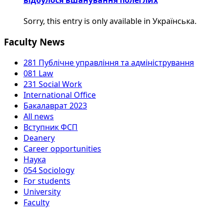
відбулося вшанування полеглих
Sorry, this entry is only available in Українська.
Faculty News
281 Публічне управління та адміністрування
081 Law
231 Social Work
International Office
Бакалаврат 2023
All news
Вступник ФСП
Deanery
Career opportunities
Наука
054 Sociology
For students
University
Faculty