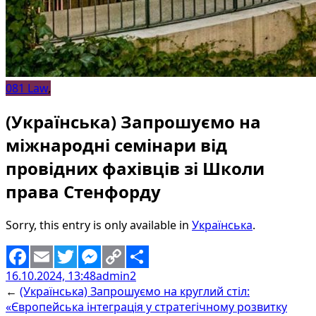
081 Law
,
(Українська) Запрошуємо на
міжнародні семінари від
провідних фахівців зі Школи
права Стенфорду
Sorry, this entry is only available in
Українська
.
16.10.2024, 13:48
admin2
Facebook
Email
Twitter
Messenger
Copy
Share
←
(Українська) Запрошуємо на круглий стіл:
Link
«Європейська інтеграція у стратегічному розвитку