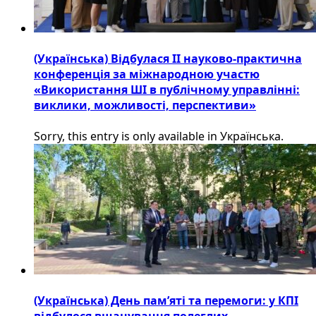
(Українська) Відбулася ІІ науково-практична
конференція за міжнародною участю
«Використання ШІ в публічному управлінні:
виклики, можливості, перспективи»
Sorry, this entry is only available in Українська.
(Українська) День пам’яті та перемоги: у КПІ