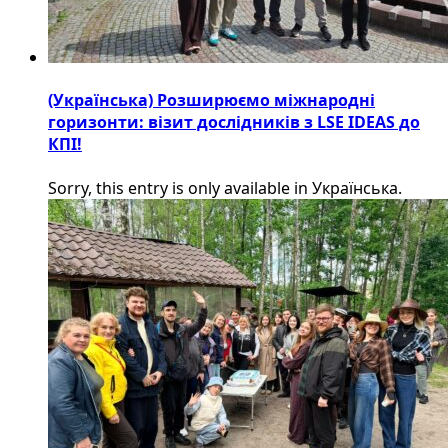
(Українська) Розширюємо міжнародні
горизонти: візит дослідників з LSE IDEAS до
КПІ!
Sorry, this entry is only available in Українська.