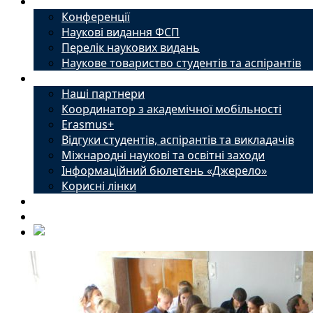
Наука
Конференції
Наукові видання ФСП
Перелік наукових видань
Наукове товариство студентів та аспірантів
Міжнародний офіс
Наші партнери
Координатор з академічної мобільності
Erasmus+
Відгуки студентів, аспірантів та викладачів
Міжнародні наукові та освітні заходи
Інформаційний бюлетень «Джерело»
Корисні лінки
Новини
Контакти