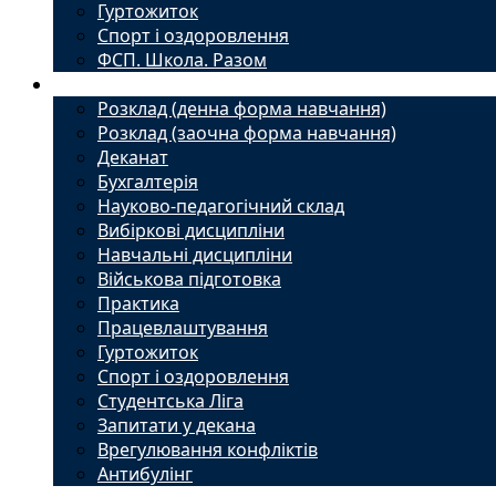
Гуртожиток
Спорт і оздоровлення
ФСП. Школа. Разом
Студенту
Розклад (денна форма навчання)
Розклад (заочна форма навчання)
Деканат
Бухгалтерія
Науково-педагогічний склад
Вибіркові дисципліни
Навчальні дисципліни
Військова підготовка
Практика
Працевлаштування
Гуртожиток
Спорт і оздоровлення
Студентська Ліга
Запитати у декана
Врегулювання конфліктів
Антибулінг