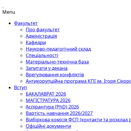
Menu
Факультет
Про факультет
Адміністрація
Кафедри
Науково-педагогічний склад
Спеціальності
Матеріально-технічна база
Запитати у декана
Врегулювання конфліктів
Антикорупційна програма КПІ ім. Ігоря Сікор
Вступ
БАКАЛАВРАТ 2026
МАГІСТРАТУРА 2026
Аспірантура (PhD) 2026
Вартість навчання 2026/2027
Відбіркова комісія ФСП (контакти та розклад 
Офіційні документи