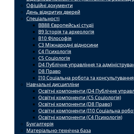
Офіційні документи
День відкритих дверей
Спеціальності
BВ88 Європейські студії
B9 Історія та археологія
B10 Філософія
C3 Міжнародні відносини
C4 Психологія
С5 Соціологія
D4 Публічне управління та адмініструва
D8 Право
I10 Соціальна робота та консультування
Навчальні дисципліни
Освітні компоненти (D4 Публічне управл
Освітні компоненти (С5 Соціологія)
Освітні компоненти (D8 Право)
Освітні компоненти (I10 Соціальна робо
Освітні компоненти (С4 Психологія)
Бухгалтерія
Матеріально-технічна база