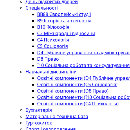
День відкритих дверей
Спеціальності
BВ88 Європейські студії
B9 Історія та археологія
B10 Філософія
C3 Міжнародні відносини
C4 Психологія
С5 Соціологія
D4 Публічне управління та адмініструва
D8 Право
I10 Соціальна робота та консультування
Навчальні дисципліни
Освітні компоненти (D4 Публічне управл
Освітні компоненти (С5 Соціологія)
Освітні компоненти (D8 Право)
Освітні компоненти (I10 Соціальна робо
Освітні компоненти (С4 Психологія)
Бухгалтерія
Матеріально-технічна база
Гуртожиток
Спорт і оздоровлення