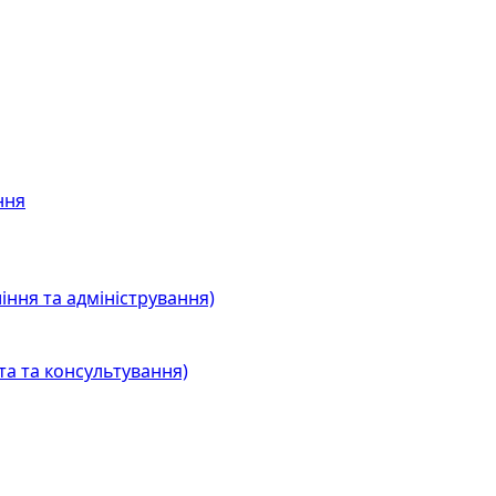
ння
іння та адміністрування)
та та консультування)