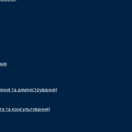
ння
іння та адміністрування)
та та консультування)