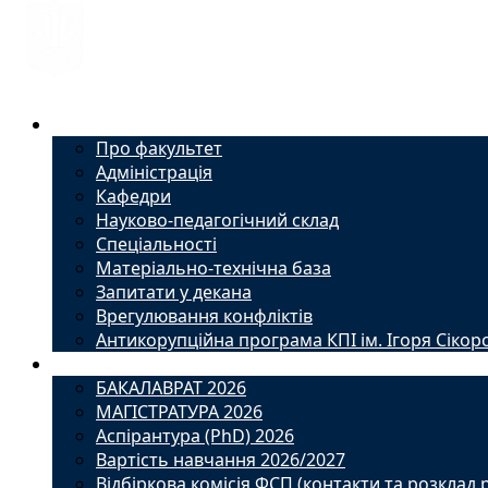
Факультет
Про факультет
Адміністрація
Кафедри
Науково-педагогічний склад
Спеціальності
Матеріально-технічна база
Запитати у декана
Врегулювання конфліктів
Антикорупційна програма КПІ ім. Ігоря Сікор
Вступ
БАКАЛАВРАТ 2026
МАГІСТРАТУРА 2026
Аспірантура (PhD) 2026
Вартість навчання 2026/2027
Відбіркова комісія ФСП (контакти та розклад 