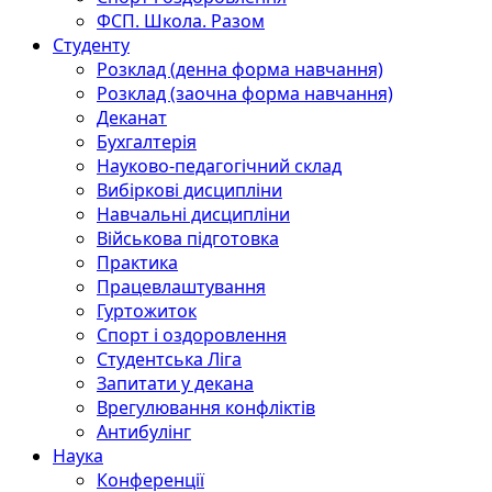
ФСП. Школа. Разом
Студенту
Розклад (денна форма навчання)
Розклад (заочна форма навчання)
Деканат
Бухгалтерія
Науково-педагогічний склад
Вибіркові дисципліни
Навчальні дисципліни
Військова підготовка
Практика
Працевлаштування
Гуртожиток
Спорт і оздоровлення
Студентська Ліга
Запитати у декана
Врегулювання конфліктів
Антибулінг
Наука
Конференції