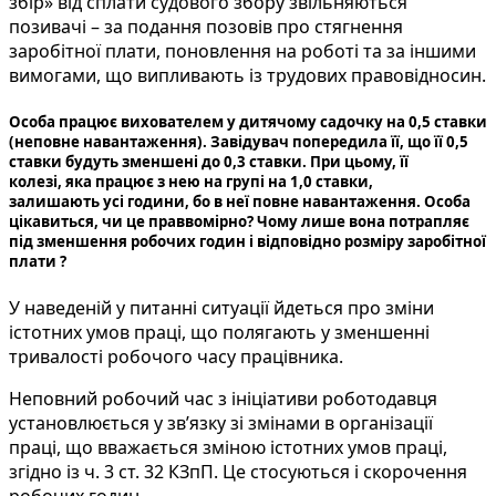
збір» від сплати судового збору звільняються
позивачі – за подання позовів про стягнення
заробітної плати, поновлення на роботі та за іншими
вимогами, що випливають із трудових правовідносин.
Особа працює вихователем у дитячому садочку на 0,5 ставки
(неповне навантаження). Завідувач попередила її, що її 0,5
ставки будуть зменшені до 0,3 ставки. При цьому, її
колезі, яка працює з нею на групі на 1,0 ставки,
залишають усі години, бо в неї повне навантаження. Особа
цікавиться, чи це праввомірно? Чому лише вона потрапляє
під зменшення робочих годин і відповідно розміру заробітної
плати ?
У наведеній у питанні ситуації йдеться про зміни
істотних умов праці, що полягають у зменшенні
тривалості робочого часу працівника.
Неповний робочий час з ініціативи роботодавця
установлюється у зв’язку зі змінами в організації
праці, що вважається зміною істотних умов праці,
згідно із ч. 3 ст. 32 КЗпП. Це стосуються і скорочення