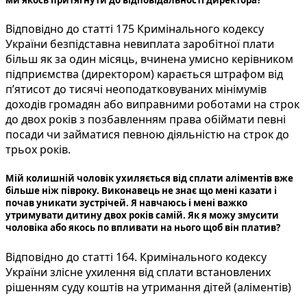
ми якось притягнути до відповідальності директора?
Відповідно до статті 175 Кримінального кодексу
України безпідставна невиплата заробітної плати
більш як за один місяць, вчинена умисно керівником
підприємства (директором) карається штрафом від
п’ятисот до тисячі неоподатковуваних мінімумів
доходів громадян або виправними роботами на строк
до двох років з позбавленням права обіймати певні
посади чи займатися певною діяльністю на строк до
трьох років.
Мій колишній чоловік ухиляється від сплати аліментів вже
більше ніж півроку. Виконавець не знає що мені казати і
почав уникати зустрічей. Я навчаюсь і мені важко
утримувати дитину двох років самій. Як я можу змусити
чоловіка або якось по впливати на нього щоб він платив?
Відповідно до статті 164. Кримінального кодексу
України злісне ухилення від сплати встановлених
рішенням суду коштів на утримання дітей (аліментів)