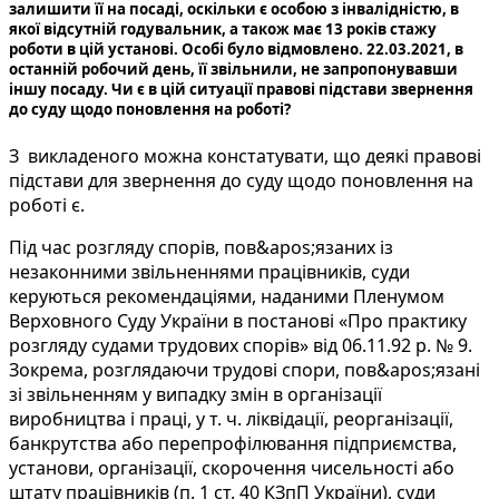
залишити її на посаді, оскільки є особою з інвалідністю, в
якої відсутній годувальник, а також має 13 років стажу
роботи в цій установі. Особі було відмовлено. 22.03.2021, в
останній робочий день, її звільнили, не запропонувавши
іншу посаду. Чи є в цій ситуації правові підстави звернення
до суду щодо поновлення на роботі?
З викладеного можна констатувати, що деякі правові
підстави для звернення до суду щодо поновлення на
роботі є.
Під час розгляду спорів, пов&apos;язаних із
незаконними звільненнями працівників, суди
керуються рекомендаціями, наданими Пленумом
Верховного Суду України в постанові «Про практику
розгляду судами трудових спорів» від 06.11.92 р. № 9.
Зокрема, розглядаючи трудові спори, пов&apos;язані
зі звільненням у випадку змін в організації
виробництва і праці, у т. ч. ліквідації, реорганізації,
банкрутства або перепрофілювання підприємства,
установи, організації, скорочення чисельності або
штату працівників (п. 1 ст. 40 КЗпП України), суди