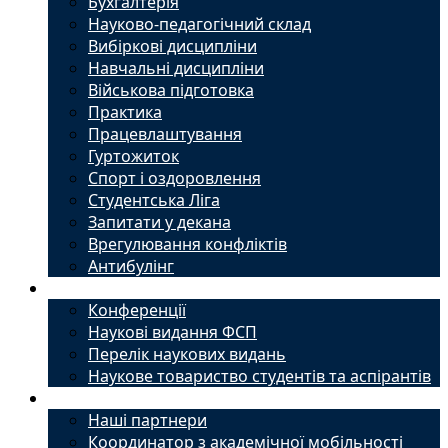
Бухгалтерія
Науково-педагогічний склад
Вибіркові дисципліни
Навчальні дисципліни
Військова підготовка
Практика
Працевлаштування
Гуртожиток
Спорт і оздоровлення
Студентська Ліга
Запитати у декана
Врегулювання конфліктів
Антибулінг
Наука
Конференції
Наукові видання ФСП
Перелік наукових видань
Наукове товариство студентів та аспірантів
Міжнародний офіс
Наші партнери
Координатор з академічної мобільності