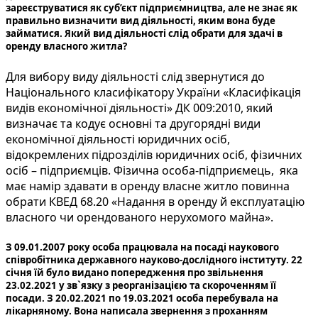
зареєструватися як суб’єкт підприємництва, але не знає як
правильно визначити вид діяльності, яким вона буде
займатися. Який вид діяльності слід обрати для здачі в
оренду власного житла?
Для вибору виду діяльності слід звернутися до
Національного класифікатору України «Класифікація
видів економічної діяльності» ДК 009:2010, який
визначає та кодує основні та другорядні види
економічної діяльності юридичних осіб,
відокремлених підрозділів юридичних осіб, фізичних
осіб – підприємців. Фізична особа-підприємець, яка
має намір здавати в оренду власне житло повинна
обрати КВЕД 68.20 «Надання в оренду й експлуатацію
власного чи орендованого нерухомого майна».
З 09.01.2007 року особа працювала на посаді наукового
співробітника державного науково-дослідного інституту. 22
січня їй було видано попередження про звільнення
23.02.2021 у зв`язку з реорганізацією та скороченням її
посади. З 20.02.2021 по 19.03.2021 особа перебувала на
лікарняному. Вона написала звернення з проханням