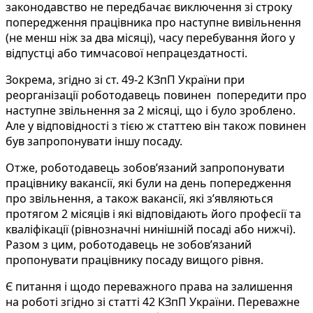
законодавство не передбачає виключення зі строку
попередження працівника про наступне вивільнення
(не менш ніж за два місяці), часу перебування його у
відпустці або тимчасової непрацездатності.
Зокрема, згідно зі ст. 49-2 КЗпП України при
реорганізації роботодавець повинен попередити про
наступне звільнення за 2 місяці, що і було зроблено.
Але у відповідності з тією ж статтею він також повинен
був запропонувати іншу посаду.
Отже, роботодавець зобов’язаний запропонувати
працівнику вакансії, які були на день попередження
про звільнення, а також вакансії, які з’являються
протягом 2 місяців і які відповідають його професії та
кваліфікації (рівнозначні нинішній посаді або нижчі).
Разом з цим, роботодавець не зобов’язаний
пропонувати працівнику посаду вищого рівня.
Є питання і щодо переважного права на залишення
на роботі згідно зі статті 42 КЗпП України. Переважне