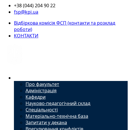
+38 (044) 204 90 22
fsp@kpi.ua
Відбіркова комісія ФСП (контакти та розклад
роботи)
КОНТАКТИ
Факультет
Про факультет
Адміністрація
Кафедри
Науково-педагогічний склад
Спеціальності
Матеріально-технічна база
Запитати у декана
Врегулювання конфліктів