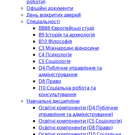
роботи)
Офіційні документи
День відкритих дверей
Спеціальності
BВ88 Європейські студії
B9 Історія та археологія
B10 Філософія
C3 Міжнародні відносини
C4 Психологія
С5 Соціологія
D4 Публічне управління та
адміністрування
D8 Право
I10 Соціальна робота та
консультування
Навчальні дисципліни
Освітні компоненти (D4 Публічне
управління та адміністрування)
Освітні компоненти (С5 Соціологія)
Освітні компоненти (D8 Право)
Освітні компоненти (I10 Соціальна