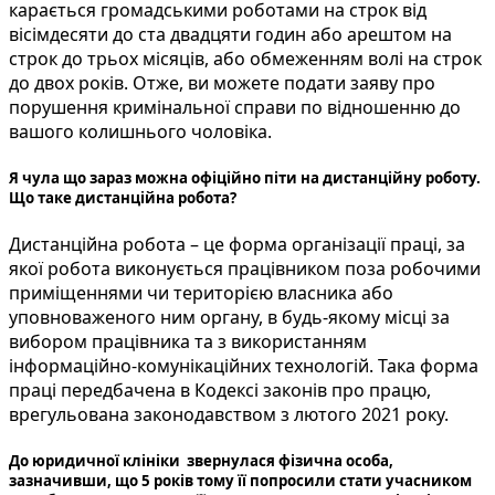
карається громадськими роботами на строк від
вісімдесяти до ста двадцяти годин або арештом на
строк до трьох місяців, або обмеженням волі на строк
до двох років. Отже, ви можете подати заяву про
порушення кримінальної справи по відношенню до
вашого колишнього чоловіка.
Я чула що зараз можна офіційно піти на дистанційну роботу.
Що таке дистанційна робота?
Дистанційна робота – це форма організації праці, за
якої робота виконується працівником поза робочими
приміщеннями чи територією власника або
уповноваженого ним органу, в будь-якому місці за
вибором працівника та з використанням
інформаційно-комунікаційних технологій. Така форма
праці передбачена в Кодексі законів про працю,
врегульована законодавством з лютого 2021 року.
До юридичної клініки звернулася фізична особа,
зазначивши, що 5 років тому її попросили стати учасником