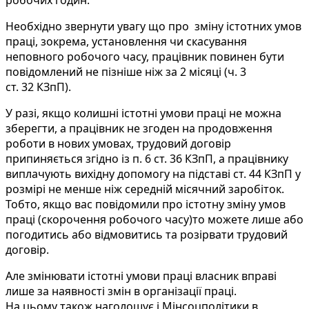
робочих годин.
Необхідно звернути увагу що про зміну істотних умов
праці, зокрема, установлення чи скасування
неповного робочого часу, працівник повинен бути
повідомлений не пізніше ніж за 2 місяці (ч. 3
ст. 32 КЗпП).
У разі, якщо колишні істотні умови праці не можна
зберегти, а працівник не згоден на продовження
роботи в нових умовах, трудовий договір
припиняється згідно із п. 6 ст. 36 КЗпП, а працівнику
виплачують вихідну допомогу на підставі ст. 44 КЗпП у
розмірі не менше ніж середній місячний заробіток.
Тобто, якщо вас повідомили про істотну зміну умов
праці (скорочення робочого часу)то можете лише або
погодитись або відмовитись та розірвати трудовий
договір.
Але змінювати істотні умови праці власник вправі
лише за наявності змін в організації праці.
На цьому також наголошує і Мінсоцполітики в