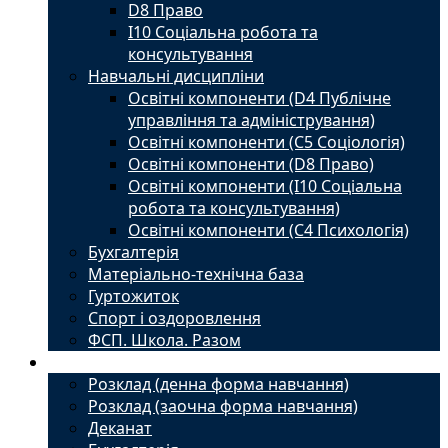
D8 Право
I10 Соціальна робота та
консультування
Навчальні дисципліни
Освітні компоненти (D4 Публічне
управління та адміністрування)
Освітні компоненти (С5 Соціологія)
Освітні компоненти (D8 Право)
Освітні компоненти (I10 Соціальна
робота та консультування)
Освітні компоненти (С4 Психологія)
Бухгалтерія
Матеріально-технічна база
Гуртожиток
Спорт і оздоровлення
ФСП. Школа. Разом
Студенту
Розклад (денна форма навчання)
Розклад (заочна форма навчання)
Деканат