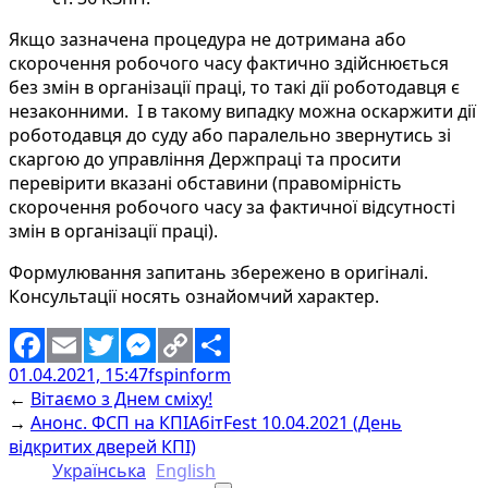
Якщо зазначена процедура не дотримана або
скорочення робочого часу фактично здійснюється
без змін в організації праці, то такі дії роботодавця є
незаконними. І в такому випадку можна оскаржити дії
роботодавця до суду або паралельно звернутись зі
скаргою до управління Держпраці та просити
перевірити вказані обставини (правомірність
скорочення робочого часу за фактичної відсутності
змін в організації праці).
Формулювання запитань збережено в оригіналі.
Консультації носять ознайомчий характер.
01.04.2021, 15:47
fspinform
Facebook
Email
Twitter
Messenger
Copy
Share
←
Вітаємо з Днем сміху!
Link
→
Анонс. ФСП на КПІАбітFest 10.04.2021 (День
відкритих дверей КПІ)
Українська
English