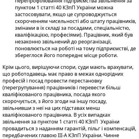
перепрофілювання підприємства звільнення за
пунктом 1 статті 40 КЗпП України можна
застосовувати, якщо це супроводжується
скороченням чисельності або штату працівників,
змінами в їх складі за посадами, спеціальністю,
кваліфікацією, професіями). Працівник, який був
незаконно звільнений до реорганізації,
поновлюється на роботі на тому підприємстві, де
збереглося його попереднє місце роботи.
Крім цього, вирішуючи спори, суди мають врахувати,
що роботодавець має право в межах однорідних
професій і посад провести перестановку
(перегрупування) працівників і перевести більш
кваліфікованого працівника, посада якого
скорочується, з його згоди на іншу посаду,
звільнивши з неї на цих підставах менш
кваліфікованого працівника. В усіх випадках
звільнення за пунктом 1 статті 40 КЗпП України
провадиться з наданням гарантій, пільг і компенсацій,
передбачених главою III-А КЗпП України. Чинне