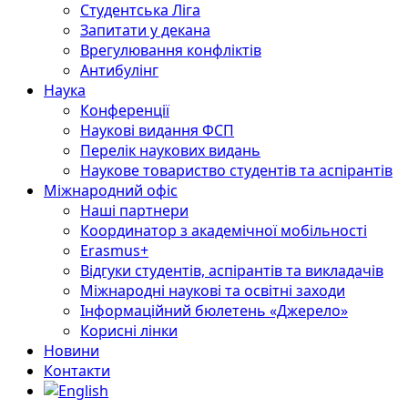
Студентська Ліга
Запитати у декана
Врегулювання конфліктів
Антибулінг
Наука
Конференції
Наукові видання ФСП
Перелік наукових видань
Наукове товариство студентів та аспірантів
Міжнародний офіс
Наші партнери
Координатор з академічної мобільності
Erasmus+
Відгуки студентів, аспірантів та викладачів
Міжнародні наукові та освітні заходи
Інформаційний бюлетень «Джерело»
Корисні лінки
Новини
Контакти