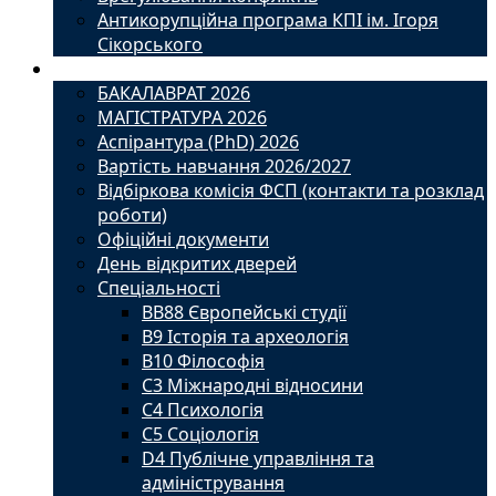
Антикорупційна програма КПІ ім. Ігоря
Сікорського
Вступ
БАКАЛАВРАТ 2026
МАГІСТРАТУРА 2026
Аспірантура (PhD) 2026
Вартість навчання 2026/2027
Відбіркова комісія ФСП (контакти та розклад
роботи)
Офіційні документи
День відкритих дверей
Спеціальності
BВ88 Європейські студії
B9 Історія та археологія
B10 Філософія
C3 Міжнародні відносини
C4 Психологія
С5 Соціологія
D4 Публічне управління та
адміністрування