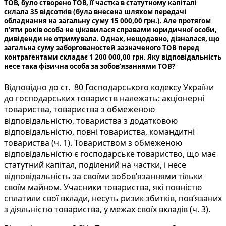
ТОВ, було створено ТОВ, її частка в статутному капіталі
склала 35 відсотків (була внесена шляхом передачі
обладнання на загальну суму 15 000,00 грн.). Але протягом
п’яти років особа не цікавилася справами юридичної особи,
дивіденди не отримувала. Однак, нещодавно, дізналася, що
загальна суму заборгованостей зазначеного ТОВ перед
контрагентами складає 1 200 000,00 грн. Яку відповідальність
несе така фізична особа за зобов’язаннями ТОВ?
Відповідно до ст. 80 Господарського кодексу України
до господарських товариств належать: акціонерні
товариства, товариства з обмеженою
відповідальністю, товариства з додатковою
відповідальністю, повні товариства, командитні
товариства (ч. 1). Товариством з обмеженою
відповідальністю є господарське товариство, що має
статутний капітал, поділений на частки, і несе
відповідальність за своїми зобов’язаннями тільки
своїм майном. Учасники товариства, які повністю
сплатили свої вклади, несуть ризик збитків, пов’язаних
з діяльністю товариства, у межах своїх вкладів (ч. 3).