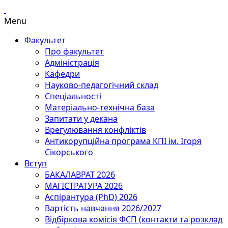
Menu
Факультет
Про факультет
Адміністрація
Кафедри
Науково-педагогічний склад
Спеціальності
Матеріально-технічна база
Запитати у декана
Врегулювання конфліктів
Антикорупційна програма КПІ ім. Ігоря
Сікорського
Вступ
БАКАЛАВРАТ 2026
МАГІСТРАТУРА 2026
Аспірантура (PhD) 2026
Вартість навчання 2026/2027
Відбіркова комісія ФСП (контакти та розклад