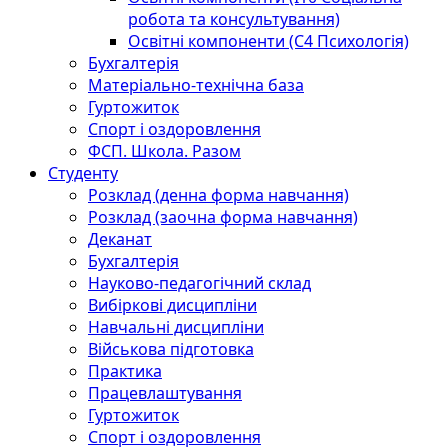
робота та консультування)
Освітні компоненти (С4 Психологія)
Бухгалтерія
Матеріально-технічна база
Гуртожиток
Спорт і оздоровлення
ФСП. Школа. Разом
Студенту
Розклад (денна форма навчання)
Розклад (заочна форма навчання)
Деканат
Бухгалтерія
Науково-педагогічний склад
Вибіркові дисципліни
Навчальні дисципліни
Військова підготовка
Практика
Працевлаштування
Гуртожиток
Спорт і оздоровлення