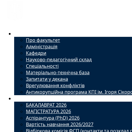
Факультет
Про факультет
Адміністрація
Кафедри
Науково-педагогічний склад
Спеціальності
Матеріально-технічна база
Запитати у декана
Врегулювання конфліктів
Антикорупційна програма КПІ ім. Ігоря Сікор
Вступ
БАКАЛАВРАТ 2026
МАГІСТРАТУРА 2026
Аспірантура (PhD) 2026
Вартість навчання 2026/2027
Відбіркова комісія ФСП (контакти та розклад 