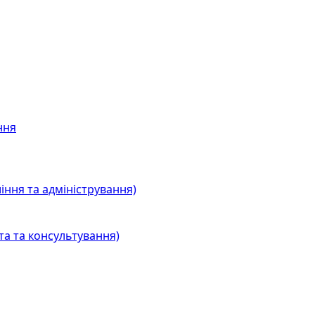
ння
іння та адміністрування)
та та консультування)