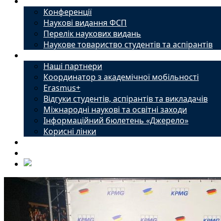
Наука
Конференції
Наукові видання ФСП
Перелік наукових видань
Наукове товариство студентів та аспірантів
Міжнародний офіс
Наші партнери
Координатор з академічної мобільності
Erasmus+
Відгуки студентів, аспірантів та викладачів
Міжнародні наукові та освітні заходи
Інформаційний бюлетень «Джерело»
Корисні лінки
Новини
Контакти