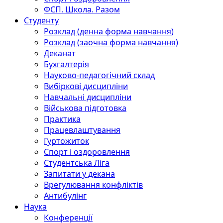
ФСП. Школа. Разом
Студенту
Розклад (денна форма навчання)
Розклад (заочна форма навчання)
Деканат
Бухгалтерія
Науково-педагогічний склад
Вибіркові дисципліни
Навчальні дисципліни
Військова підготовка
Практика
Працевлаштування
Гуртожиток
Спорт і оздоровлення
Студентська Ліга
Запитати у декана
Врегулювання конфліктів
Антибулінг
Наука
Конференції