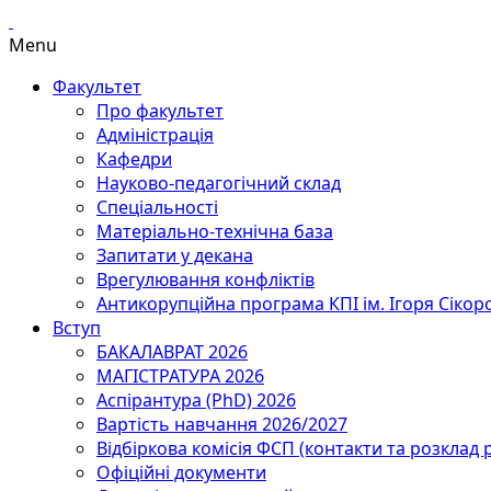
Menu
Факультет
Про факультет
Адміністрація
Кафедри
Науково-педагогічний склад
Спеціальності
Матеріально-технічна база
Запитати у декана
Врегулювання конфліктів
Антикорупційна програма КПІ ім. Ігоря Сікор
Вступ
БАКАЛАВРАТ 2026
МАГІСТРАТУРА 2026
Аспірантура (PhD) 2026
Вартість навчання 2026/2027
Відбіркова комісія ФСП (контакти та розклад 
Офіційні документи