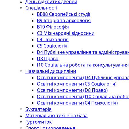
День відкритих дверей
Спеціальності
BВ88 Європейські студії
B9 Історія та археологія
B10 Філософія
C3 Міжнародні відносини
C4 Психологія
С5 Соціологія
D4 Публічне управління та адмініструва
D8 Право
I10 Соціальна робота та консультування
Навчальні дисципліни
Освітні компоненти (D4 Публічне управл
Освітні компоненти (С5 Соціологія)
Освітні компоненти (D8 Право)
Освітні компоненти (I10 Соціальна робо
Освітні компоненти (С4 Психологія)
Бухгалтерія
Матеріально-технічна база
Гуртожиток
Спорт і оздоровлення