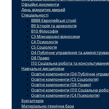
Офіційні документи
День відкритих дверей
Спеціальності
BВ88 Європейські студії
B9 Історія та археологія
B10 Філософія
C3 Міжнародні відносини
C4 Психологія
С5 Соціологія
D4 Публічне управління та адмініструва
D8 Право
I10 Соціальна робота та консультування
Навчальні дисципліни
Освітні компоненти (D4 Публічне управл
Освітні компоненти (С5 Соціологія)
Освітні компоненти (D8 Право)
Освітні компоненти (I10 Соціальна робо
Освітні компоненти (С4 Психологія)
Бухгалтерія
Матеріально-технічна база