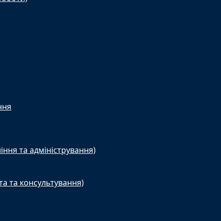
ння
іння та адміністрування)
та та консультування)