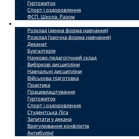
Гуртожиток
Спорт і оздоровлення
ФСП. Школа. Разом
Студенту
Розклад (денна форма навчання)
Розклад (заочна форма навчання)
Деканат
Бухгалтерія
Науково-педагогічний склад
Вибіркові дисципліни
Навчальні дисципліни
Військова підготовка
Практика
Працевлаштування
Гуртожиток
Спорт і оздоровлення
Студентська Ліга
Запитати у декана
Врегулювання конфліктів
Антибулінг