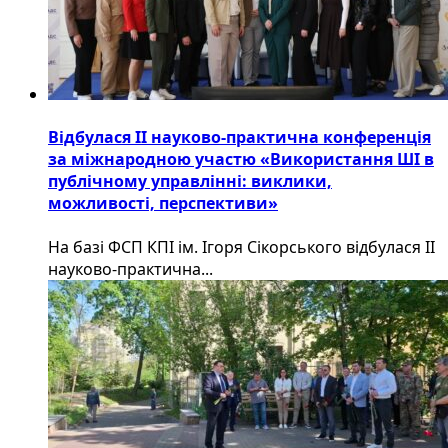
Відбулася ІІ науково-практична конференція
за міжнародною участю «Використання ШІ в
публічному управлінні: виклики,
можливості, перспективи»
На базі ФСП КПІ ім. Ігоря Сікорського відбулася ІІ
науково-практична...