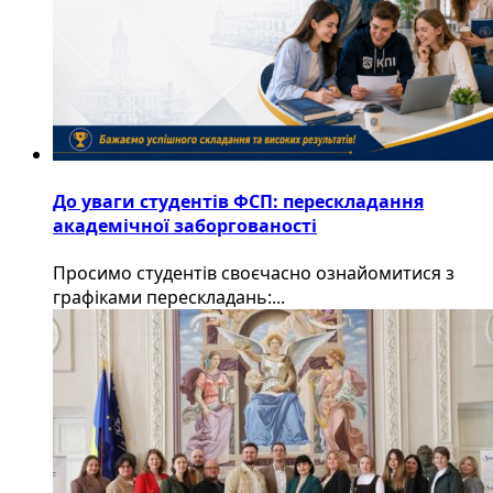
До уваги студентів ФСП: перескладання
академічної заборгованості
Просимо студентів своєчасно ознайомитися з
графіками перескладань:...