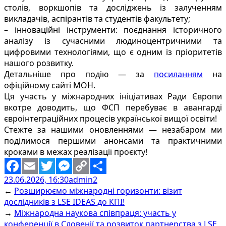
столів, воркшопів та досліджень із залученням
викладачів, аспірантів та студентів факультету;
– інноваційні інструменти: поєднання історичного
аналізу із сучасними людиноцентричними та
цифровими технологіями, що є одним із пріоритетів
нашого розвитку.
Детальніше про подію — за
посиланням
на
офіційному сайті МОН.
Ця участь у міжнародних ініціативах Ради Європи
вкотре доводить, що ФСП перебуває в авангарді
євроінтеграційних процесів української вищої освіти!
Стежте за нашими оновленнями — незабаром ми
поділимося першими анонсами та практичними
кроками в межах реалізації проєкту!
23.06.2026, 16:30
admin2
Facebook
Email
Twitter
Messenger
Copy
Share
←
Розширюємо міжнародні горизонти: візит
Link
дослідників з LSE IDEAS до КПІ!
→
Міжнародна наукова співпраця: участь у
конференції в Словенії та розвиток партнерства з LSE