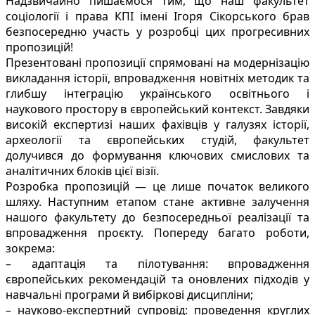
Надзвичайно пишаємося тим, що наш факультет
соціології і права КПІ імені Ігоря Сікорського брав
безпосередню участь у розробці цих прогресивних
пропозицій!
Презентовані пропозиції спрямовані на модернізацію
викладання історії, впровадження новітніх методик та
глибшу інтеграцію українського освітнього і
наукового простору в європейський контекст. Завдяки
високій експертизі наших фахівців у галузях історії,
археології та європейських студій, факультет
долучився до формування ключових смислових та
аналітичних блоків цієї візії.
Розробка пропозицій — це лише початок великого
шляху. Наступним етапом стане активне залучення
нашого факультету до безпосередньої реалізації та
впровадження проєкту. Попереду багато роботи,
зокрема:
– адаптація та пілотування: впровадження
європейських рекомендацій та оновлених підходів у
навчальні програми й вибіркові дисципліни;
– науково-експертний супровід: проведення круглих