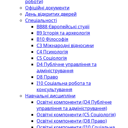
роботи)
Офіційні документи
День відкритих дверей
Спеціальності
BВ88 Європейські студії
B9 Історія та археологія
B10 Філософія
C3 Міжнародні відносини
C4 Психологія
С5 Соціологія
D4 Публічне управління та
адміністрування
D8 Право
I10 Соціальна робота та
консультування
Навчальні дисципліни
Освітні компоненти (D4 Публічне
управління та адміністрування)
Освітні компоненти (С5 Соціологія)
Освітні компоненти (D8 Право)
Освітні компоненти (I10 Соціальна