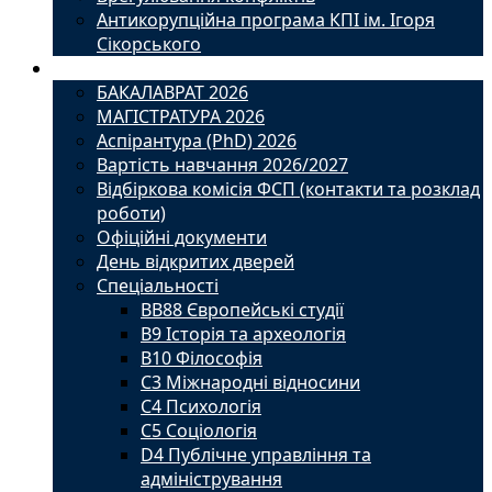
Антикорупційна програма КПІ ім. Ігоря
Сікорського
Вступ
БАКАЛАВРАТ 2026
МАГІСТРАТУРА 2026
Аспірантура (PhD) 2026
Вартість навчання 2026/2027
Відбіркова комісія ФСП (контакти та розклад
роботи)
Офіційні документи
День відкритих дверей
Спеціальності
BВ88 Європейські студії
B9 Історія та археологія
B10 Філософія
C3 Міжнародні відносини
C4 Психологія
С5 Соціологія
D4 Публічне управління та
адміністрування