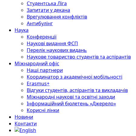
Студентська Ліга
Запитати у декана
Врегулювання конфліктів
Антибулінг
Наука
Конференції
Наукові видання ФСП
Перелік наукових видань
Наукове товариство студентів та аспірантів
Міжнародний офіс
Наші партнери
Координатор з академічної мобільності
Erasmus+
Відгуки студентів, аспірантів та викладачів
Міжнародні наукові та освітні заходи
Інформаційний бюлетень «Джерело»
Корисні лінки
Новини
Контакти