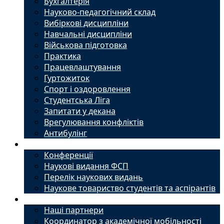
Бухгалтерія
Науково-педагогічний склад
Вибіркові дисципліни
Навчальні дисципліни
Військова підготовка
Практика
Працевлаштування
Гуртожиток
Спорт і оздоровлення
Студентська Ліга
Запитати у декана
Врегулювання конфліктів
Антибулінг
Наука
Конференції
Наукові видання ФСП
Перелік наукових видань
Наукове товариство студентів та аспірантів
Міжнародний офіс
Наші партнери
Координатор з академічної мобільності