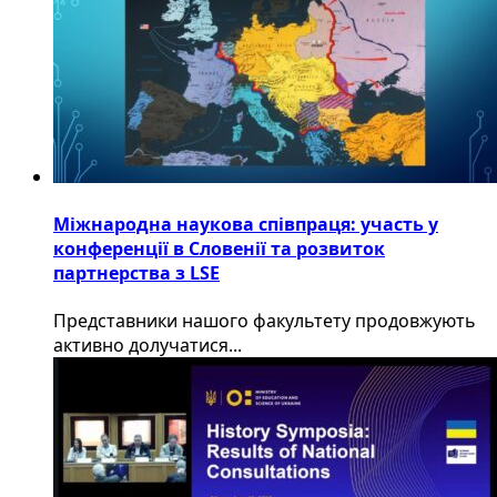
Міжнародна наукова співпраця: участь у
конференції в Словенії та розвиток
партнерства з LSE
​Представники нашого факультету продовжують
активно долучатися...