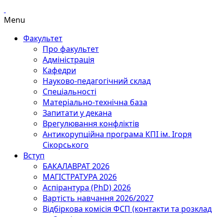
Menu
Факультет
Про факультет
Адміністрація
Кафедри
Науково-педагогічний склад
Спеціальності
Матеріально-технічна база
Запитати у декана
Врегулювання конфліктів
Антикорупційна програма КПІ ім. Ігоря
Сікорського
Вступ
БАКАЛАВРАТ 2026
МАГІСТРАТУРА 2026
Аспірантура (PhD) 2026
Вартість навчання 2026/2027
Відбіркова комісія ФСП (контакти та розклад