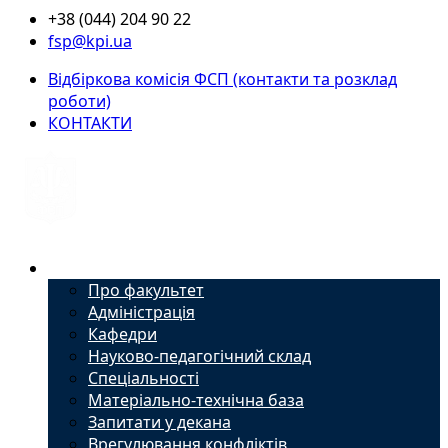
+38 (044) 204 90 22
fsp@kpi.ua
Відбіркова комісія ФСП (контакти та розклад
роботи)
КОНТАКТИ
Факультет
Про факультет
Адміністрація
Кафедри
Науково-педагогічний склад
Спеціальності
Матеріально-технічна база
Запитати у декана
Врегулювання конфліктів