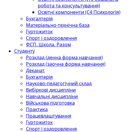
робота та консультування)
Освітні компоненти (С4 Психологія)
Бухгалтерія
Матеріально-технічна база
Гуртожиток
Спорт і оздоровлення
ФСП. Школа. Разом
Студенту
Розклад (денна форма навчання)
Розклад (заочна форма навчання)
Деканат
Бухгалтерія
Науково-педагогічний склад
Вибіркові дисципліни
Навчальні дисципліни
Військова підготовка
Практика
Працевлаштування
Гуртожиток
Спорт і оздоровлення