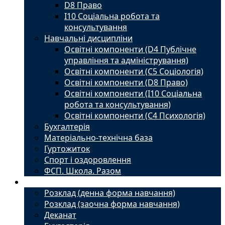
D8 Право
I10 Соціальна робота та
консультування
Навчальні дисципліни
Освітні компоненти (D4 Публічне
управління та адміністрування)
Освітні компоненти (С5 Соціологія)
Освітні компоненти (D8 Право)
Освітні компоненти (I10 Соціальна
робота та консультування)
Освітні компоненти (С4 Психологія)
Бухгалтерія
Матеріально-технічна база
Гуртожиток
Спорт і оздоровлення
ФСП. Школа. Разом
Студенту
Розклад (денна форма навчання)
Розклад (заочна форма навчання)
Деканат