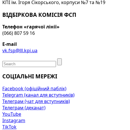
КПІ ім. Ігоря Сікорського, корпуси №7 та №19
ВІДБІРКОВА КОМІСІЯ ФСП
Телефон «гарячої лінії»
(066) 807 59 16
E-mail
vk.fsp@lll.kpi.ua
СОЦІАЛЬНІ МЕРЕЖІ
Facebook (офіційний паблік)
Telegram (канал для вступників)
Телеграм (чат для вступників)
Телеграм (деканат)
YouTube
Instagram
TikTok