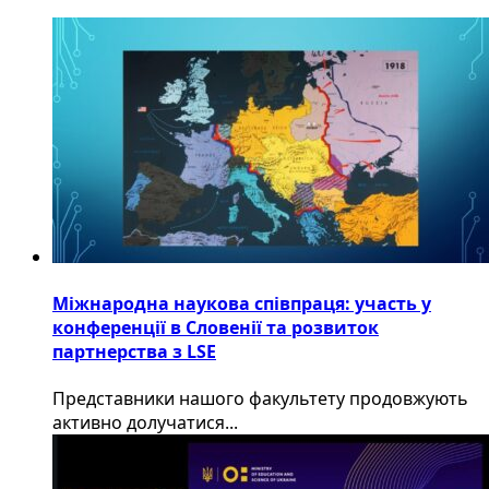
Міжнародна наукова співпраця: участь у
конференції в Словенії та розвиток
партнерства з LSE
​Представники нашого факультету продовжують
активно долучатися...