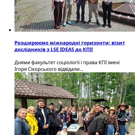
Розширюємо міжнародні горизонти: візит
дослідників з LSE IDEAS до КПІ!
Днями факультет соціології і права КПІ імені
Ігоря Сікорського відвідали...