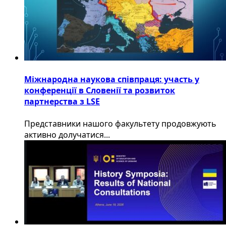
Міжнародна наукова співпраця: участь у
конференції в Словенії та розвиток
партнерства з LSE
​Представники нашого факультету продовжують
активно долучатися...