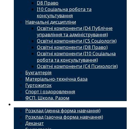
D8 Право
I10 Соціальна робота та
консультування
Навчальні дисципліни
Освітні компоненти (D4 Публічне
управління та адміністрування)
Освітні компоненти (С5 Соціологія)
Освітні компоненти (D8 Право)
Освітні компоненти (I10 Соціальна
робота та консультування)
Освітні компоненти (С4 Психологія)
Бухгалтерія
Матеріально-технічна база
Гуртожиток
Спорт і оздоровлення
ФСП. Школа. Разом
Студенту
Розклад (денна форма навчання)
Розклад (заочна форма навчання)
Деканат