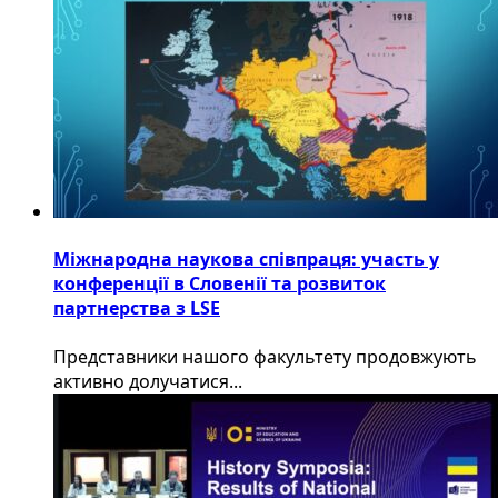
Міжнародна наукова співпраця: участь у
конференції в Словенії та розвиток
партнерства з LSE
​Представники нашого факультету продовжують
активно долучатися...