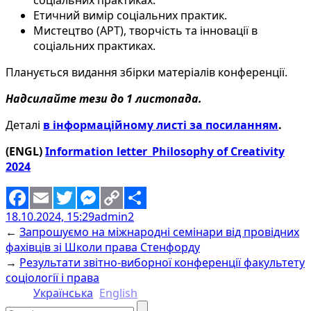
Етичний вимір соціальних практик.
Мистецтво (АРТ), творчість та інновації в
соціальних практиках.
Планується видання збірки матеріалів конференції.
Надсилайте тези до 1 листопада.
Деталі
в інформаційному листі за посиланням
.
(ENGL)
Information letter_Philosophy of Creativity
2024
18.10.2024, 15:29
admin2
Facebook
Email
Twitter
Messenger
Copy
Share
←
Запрошуємо на міжнародні семінари від провідних
Link
фахівців зі Школи права Стенфорду
→
Результати звітно-виборної конференції факультету
соціології і права
Українська
English