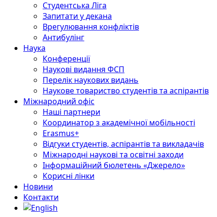
Студентська Ліга
Запитати у декана
Врегулювання конфліктів
Антибулінг
Наука
Конференції
Наукові видання ФСП
Перелік наукових видань
Наукове товариство студентів та аспірантів
Міжнародний офіс
Наші партнери
Координатор з академічної мобільності
Erasmus+
Відгуки студентів, аспірантів та викладачів
Міжнародні наукові та освітні заходи
Інформаційний бюлетень «Джерело»
Корисні лінки
Новини
Контакти