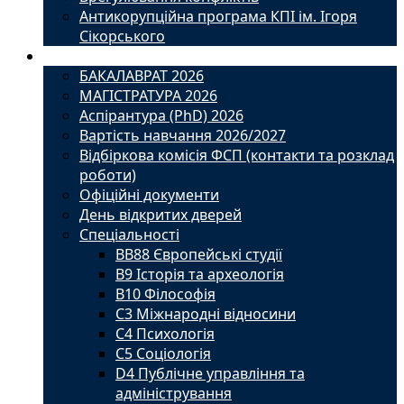
Антикорупційна програма КПІ ім. Ігоря
Сікорського
Вступ
БАКАЛАВРАТ 2026
МАГІСТРАТУРА 2026
Аспірантура (PhD) 2026
Вартість навчання 2026/2027
Відбіркова комісія ФСП (контакти та розклад
роботи)
Офіційні документи
День відкритих дверей
Спеціальності
BВ88 Європейські студії
B9 Історія та археологія
B10 Філософія
C3 Міжнародні відносини
C4 Психологія
С5 Соціологія
D4 Публічне управління та
адміністрування