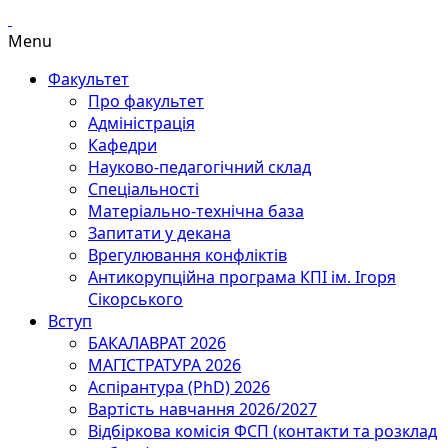
Menu
Факультет
Про факультет
Адміністрація
Кафедри
Науково-педагогічний склад
Спеціальності
Матеріально-технічна база
Запитати у декана
Врегулювання конфліктів
Антикорупційна програма КПІ ім. Ігоря
Сікорського
Вступ
БАКАЛАВРАТ 2026
МАГІСТРАТУРА 2026
Аспірантура (PhD) 2026
Вартість навчання 2026/2027
Відбіркова комісія ФСП (контакти та розклад