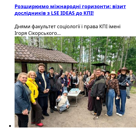
Розширюємо міжнародні горизонти: візит
дослідників з LSE IDEAS до КПІ!
Днями факультет соціології і права КПІ імені
Ігоря Сікорського...