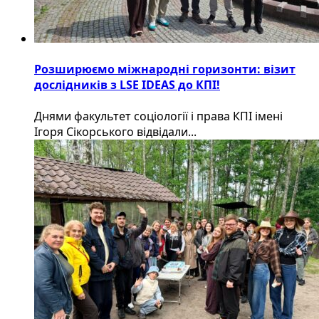
Розширюємо міжнародні горизонти: візит
дослідників з LSE IDEAS до КПІ!
Днями факультет соціології і права КПІ імені
Ігоря Сікорського відвідали...