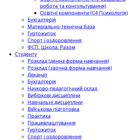
робота та консультування)
Освітні компоненти (С4 Психологія)
Бухгалтерія
Матеріально-технічна база
Гуртожиток
Спорт і оздоровлення
ФСП. Школа. Разом
Студенту
Розклад (денна форма навчання)
Розклад (заочна форма навчання)
Деканат
Бухгалтерія
Науково-педагогічний склад
Вибіркові дисципліни
Навчальні дисципліни
Військова підготовка
Практика
Працевлаштування
Гуртожиток
Спорт і оздоровлення