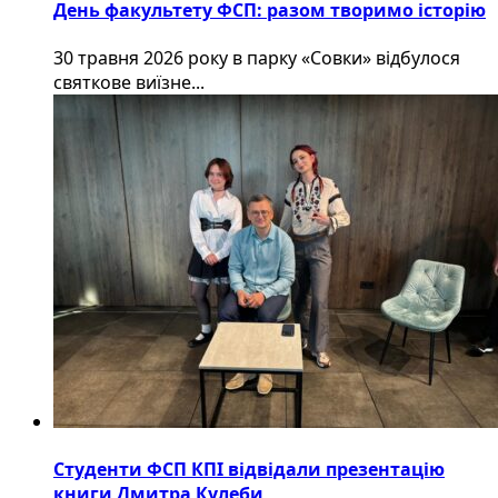
День факультету ФСП: разом творимо історію
30 травня 2026 року в парку «Совки» відбулося
святкове виїзне...
Студенти ФСП КПІ відвідали презентацію
книги Дмитра Кулеби