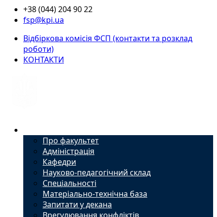
+38 (044) 204 90 22
fsp@kpi.ua
Відбіркова комісія ФСП (контакти та розклад
роботи)
КОНТАКТИ
Факультет
Про факультет
Адміністрація
Кафедри
Науково-педагогічний склад
Спеціальності
Матеріально-технічна база
Запитати у декана
Врегулювання конфліктів