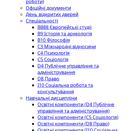
роботи)
Офіційні документи
День відкритих дверей
Спеціальності
BВ88 Європейські студії
B9 Історія та археологія
B10 Філософія
C3 Міжнародні відносини
C4 Психологія
С5 Соціологія
D4 Публічне управління та
адміністрування
D8 Право
I10 Соціальна робота та
консультування
Навчальні дисципліни
Освітні компоненти (D4 Публічне
управління та адміністрування)
Освітні компоненти (С5 Соціологія)
Освітні компоненти (D8 Право)
Освітні компоненти (I10 Соціальна