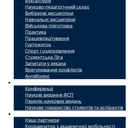
Бухгалтерія
Науково-педагогічний склад
Вибіркові дисципліни
Навчальні дисципліни
Військова підготовка
Практика
Працевлаштування
Гуртожиток
Спорт і оздоровлення
Студентська Ліга
Запитати у декана
Врегулювання конфліктів
Антибулінг
Наука
Конференції
Наукові видання ФСП
Перелік наукових видань
Наукове товариство студентів та аспірантів
Міжнародний офіс
Наші партнери
Координатор з академічної мобільності