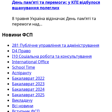
День пам’яті та перемоги: у КПІ відбулося
вшанування полеглих
8 травня Україна відзначає День пам’яті та
перемоги над...
Новини ФСП
281 Публічне управління та адміністрування
D4 Право
I10 Соціальна робота та консультування
International Office
School Time
Аспіранту
Бакалаврат 2022
Бакалаврат 2023
Бакалаврат 2024
Бакалаврат 2025
Викладачу
Всі новини
Вступник ФСП