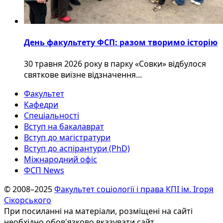
День факультету ФСП: разом творимо історію
30 травня 2026 року в парку «Совки» відбулося
святкове виїзне відзначення...
Факультет
Кафедри
Спеціальності
Вступ на бакалаврат
Вступ до магістратури
Вступ до аспірантури (PhD)
Міжнародний офіс
ФСП News
© 2008–2025
Факультет соціології і права КПІ ім. Ігоря
Сікорського
При посиланні на матеріали, розміщені на сайті
необхідно обов'язково вказувати сайт.