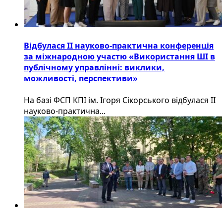
Відбулася ІІ науково-практична конференція
за міжнародною участю «Використання ШІ в
публічному управлінні: виклики,
можливості, перспективи»
На базі ФСП КПІ ім. Ігоря Сікорського відбулася ІІ
науково-практична...