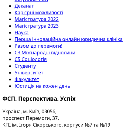
Деканат
Кар'єрні можливості
Магістратура 2022
Магістратура 2023
Наука
Перша інноваційна онлайн юридична клініка
Разом до перемоги!
С3 Міжнародні відносини
С5 Соціологія
Студенту
Університет
Факультет
Юстиція на кожен день
ФСП. Перспектива. Успіх
Україна, м. Київ, 03056,
проспект Перемоги, 37,
КПІ ім. Ігоря Сікорського, корпуси №7 та №19