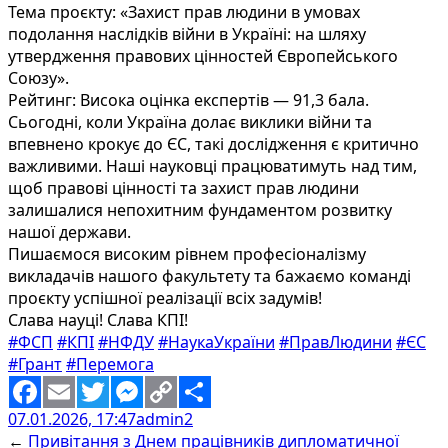
Тема проєкту: «Захист прав людини в умовах
подолання наслідків війни в Україні: на шляху
утвердження правових цінностей Європейського
Союзу».
Рейтинг: Висока оцінка експертів — 91,3 бала.
Сьогодні, коли Україна долає виклики війни та
впевнено крокує до ЄС, такі дослідження є критично
важливими. Наші науковці працюватимуть над тим,
щоб правові цінності та захист прав людини
залишалися непохитним фундаментом розвитку
нашої держави.
Пишаємося високим рівнем професіоналізму
викладачів нашого факультету та бажаємо команді
проєкту успішної реалізації всіх задумів!
Слава науці! Слава КПІ!
#ФСП
#КПІ
#НФДУ
#НаукаУкраїни
#ПравЛюдини
#ЄС
#Грант
#Перемога
07.01.2026, 17:47
admin2
Facebook
Email
Twitter
Messenger
Copy
Share
←
Привітання з Днем працівників дипломатичної