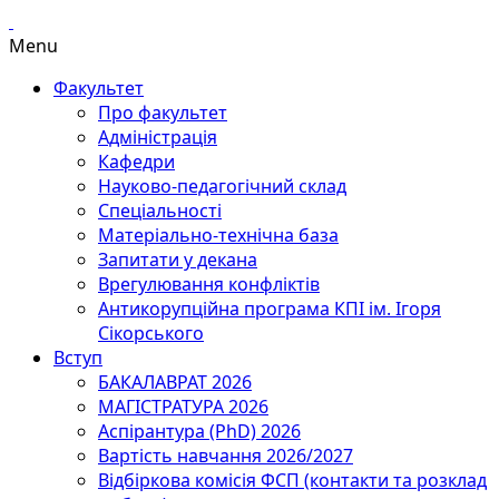
Menu
Факультет
Про факультет
Адміністрація
Кафедри
Науково-педагогічний склад
Спеціальності
Матеріально-технічна база
Запитати у декана
Врегулювання конфліктів
Антикорупційна програма КПІ ім. Ігоря
Сікорського
Вступ
БАКАЛАВРАТ 2026
МАГІСТРАТУРА 2026
Аспірантура (PhD) 2026
Вартість навчання 2026/2027
Відбіркова комісія ФСП (контакти та розклад