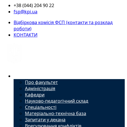
+38 (044) 204 90 22
fsp@kpi.ua
Відбіркова комісія ФСП (контакти та розклад
роботи)
КОНТАКТИ
Факультет
Про факультет
Адміністрація
Кафедри
Науково-педагогічний склад
Спеціальності
Матеріально-технічна база
Запитати у декана
Врегулювання конфліктів