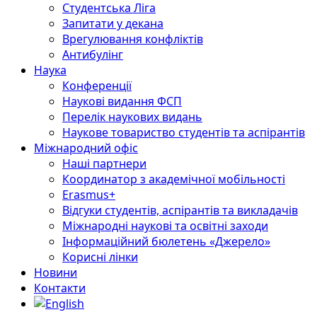
Студентська Ліга
Запитати у декана
Врегулювання конфліктів
Антибулінг
Наука
Конференції
Наукові видання ФСП
Перелік наукових видань
Наукове товариство студентів та аспірантів
Міжнародний офіс
Наші партнери
Координатор з академічної мобільності
Erasmus+
Відгуки студентів, аспірантів та викладачів
Міжнародні наукові та освітні заходи
Інформаційний бюлетень «Джерело»
Корисні лінки
Новини
Контакти