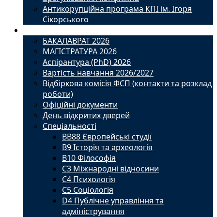
Антикорупційна програма КПІ ім. Ігоря
Сікорського
Вступ
БАКАЛАВРАТ 2026
МАГІСТРАТУРА 2026
Аспірантура (PhD) 2026
Вартість навчання 2026/2027
Відбіркова комісія ФСП (контакти та розклад
роботи)
Офіційні документи
День відкритих дверей
Спеціальності
BВ88 Європейські студії
B9 Історія та археологія
B10 Філософія
C3 Міжнародні відносини
C4 Психологія
С5 Соціологія
D4 Публічне управління та
адміністрування