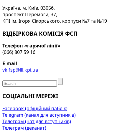
Україна, м. Київ, 03056,
проспект Перемоги, 37,
КПІ ім. Ігоря Сікорського, корпуси №7 та №19
ВІДБІРКОВА КОМІСІЯ ФСП
Телефон «гарячої лінії»
(066) 807 59 16
E-mail
vk.fsp@lll.kpi.ua
СОЦІАЛЬНІ МЕРЕЖІ
Facebook (офіційний паблік)
Telegram (канал для вступників)
Телеграм (чат для вступників)
Телеграм (деканат)