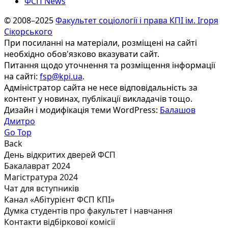
ФСП News
© 2008–2025
Факультет соціології і права КПІ ім. Ігоря
Сікорського
При посиланні на матеріали, розміщені на сайті
необхідно обов'язково вказувати сайт.
Питання щодо уточнення та розміщення інформації
на сайті:
fsp@kpi.ua
.
Адміністратор сайта не несе відповідальність за
контент у новинах, публікації викладачів тощо.
Дизайн і модифікація теми WordPress:
Балашов
Дмитро
Go Top
Back
День відкритих дверей ФСП
Бакалаврат 2024
Магістратура 2024
Чат для вступників
Канал «Абітурієнт ФСП КПІ»
Думка студентів про факультет і навчання
Контакти відбіркової комісії