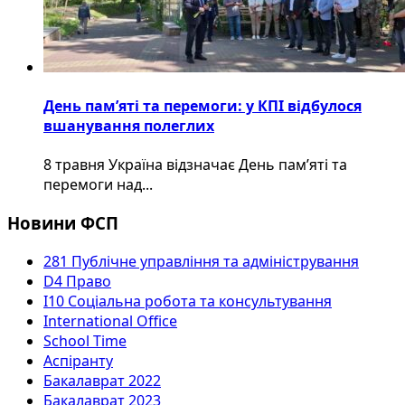
День пам’яті та перемоги: у КПІ відбулося
вшанування полеглих
8 травня Україна відзначає День пам’яті та
перемоги над...
Новини ФСП
281 Публічне управління та адміністрування
D4 Право
I10 Соціальна робота та консультування
International Office
School Time
Аспіранту
Бакалаврат 2022
Бакалаврат 2023