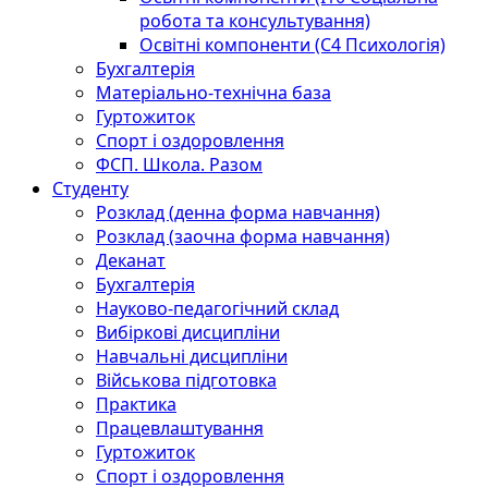
робота та консультування)
Освітні компоненти (С4 Психологія)
Бухгалтерія
Матеріально-технічна база
Гуртожиток
Спорт і оздоровлення
ФСП. Школа. Разом
Студенту
Розклад (денна форма навчання)
Розклад (заочна форма навчання)
Деканат
Бухгалтерія
Науково-педагогічний склад
Вибіркові дисципліни
Навчальні дисципліни
Військова підготовка
Практика
Працевлаштування
Гуртожиток
Спорт і оздоровлення