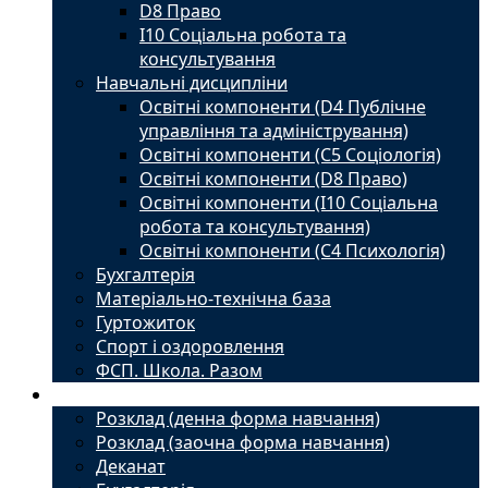
D8 Право
I10 Соціальна робота та
консультування
Навчальні дисципліни
Освітні компоненти (D4 Публічне
управління та адміністрування)
Освітні компоненти (С5 Соціологія)
Освітні компоненти (D8 Право)
Освітні компоненти (I10 Соціальна
робота та консультування)
Освітні компоненти (С4 Психологія)
Бухгалтерія
Матеріально-технічна база
Гуртожиток
Спорт і оздоровлення
ФСП. Школа. Разом
Студенту
Розклад (денна форма навчання)
Розклад (заочна форма навчання)
Деканат