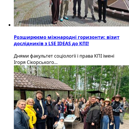
Розширюємо міжнародні горизонти: візит
дослідників з LSE IDEAS до КПІ!
Днями факультет соціології і права КПІ імені
Ігоря Сікорського...