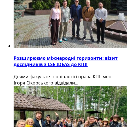
Розширюємо міжнародні горизонти: візит
дослідників з LSE IDEAS до КПІ!
Днями факультет соціології і права КПІ імені
Ігоря Сікорського відвідали...