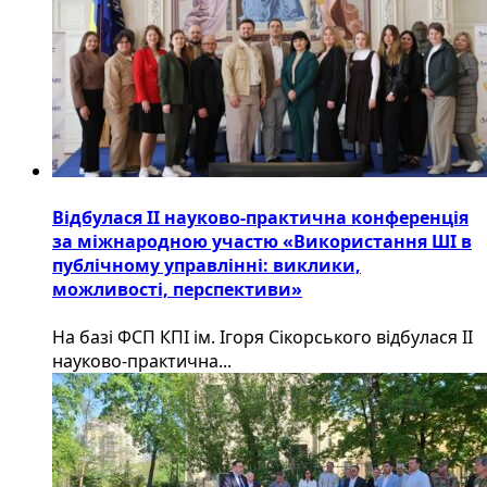
Відбулася ІІ науково-практична конференція
за міжнародною участю «Використання ШІ в
публічному управлінні: виклики,
можливості, перспективи»
На базі ФСП КПІ ім. Ігоря Сікорського відбулася ІІ
науково-практична...