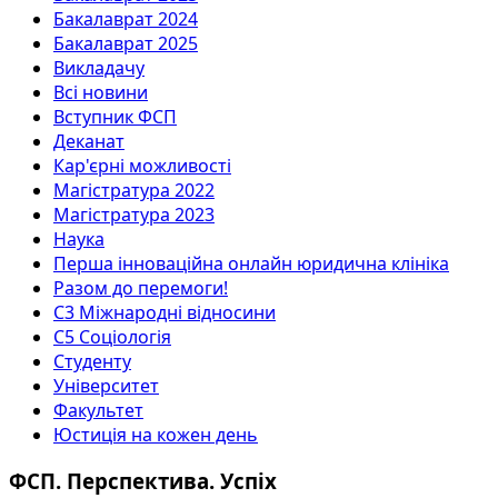
Бакалаврат 2024
Бакалаврат 2025
Викладачу
Всі новини
Вступник ФСП
Деканат
Кар'єрні можливості
Магістратура 2022
Магістратура 2023
Наука
Перша інноваційна онлайн юридична клініка
Разом до перемоги!
С3 Міжнародні відносини
С5 Соціологія
Студенту
Університет
Факультет
Юстиція на кожен день
ФСП. Перспектива. Успіх