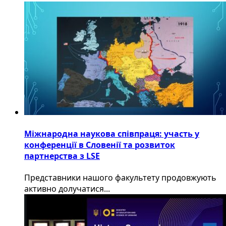
Міжнародна наукова співпраця: участь у
конференції в Словенії та розвиток
партнерства з LSE
​Представники нашого факультету продовжують
активно долучатися...