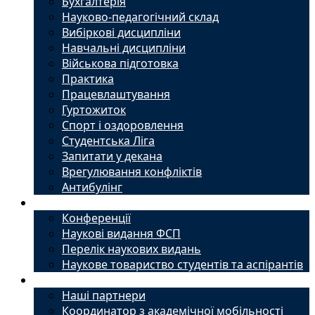
Бухгалтерія
Науково-педагогічний склад
Вибіркові дисципліни
Навчальні дисципліни
Військова підготовка
Практика
Працевлаштування
Гуртожиток
Спорт і оздоровлення
Студентська Ліга
Запитати у декана
Врегулювання конфліктів
Антибулінг
Наука
Конференції
Наукові видання ФСП
Перелік наукових видань
Наукове товариство студентів та аспірантів
Міжнародний офіс
Наші партнери
Координатор з академічної мобільності