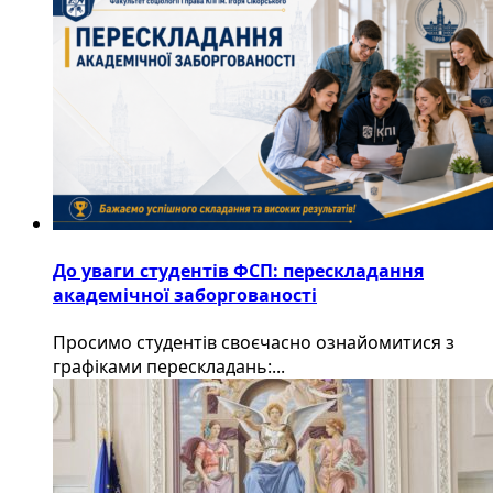
До уваги студентів ФСП: перескладання
академічної заборгованості
Просимо студентів своєчасно ознайомитися з
графіками перескладань:...