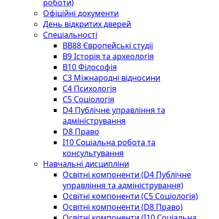
роботи)
Офіційні документи
День відкритих дверей
Спеціальності
BВ88 Європейські студії
B9 Історія та археологія
B10 Філософія
C3 Міжнародні відносини
C4 Психологія
С5 Соціологія
D4 Публічне управління та
адміністрування
D8 Право
I10 Соціальна робота та
консультування
Навчальні дисципліни
Освітні компоненти (D4 Публічне
управління та адміністрування)
Освітні компоненти (С5 Соціологія)
Освітні компоненти (D8 Право)
Освітні компоненти (I10 Соціальна