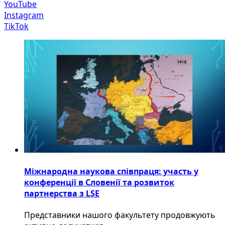
YouTube
Instagram
TikTok
Міжнародна наукова співпраця: участь у
конференції в Словенії та розвиток
партнерства з LSE
​Представники нашого факультету продовжують