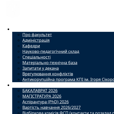
Факультет
Про факультет
Адміністрація
Кафедри
Науково-педагогічний склад
Спеціальності
Матеріально-технічна база
Запитати у декана
Врегулювання конфліктів
Антикорупційна програма КПІ ім. Ігоря Сікор
Вступ
БАКАЛАВРАТ 2026
МАГІСТРАТУРА 2026
Аспірантура (PhD) 2026
Вартість навчання 2026/2027
Відбіркова комісія ФСП (контакти та розклад 