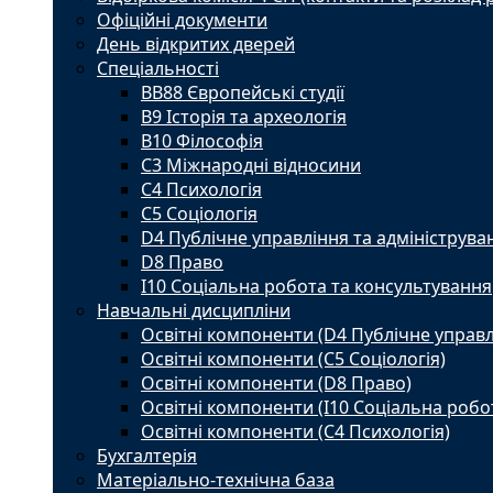
Офіційні документи
День відкритих дверей
Спеціальності
BВ88 Європейські студії
B9 Історія та археологія
B10 Філософія
C3 Міжнародні відносини
C4 Психологія
С5 Соціологія
D4 Публічне управління та адмініструва
D8 Право
I10 Соціальна робота та консультування
Навчальні дисципліни
Освітні компоненти (D4 Публічне управл
Освітні компоненти (С5 Соціологія)
Освітні компоненти (D8 Право)
Освітні компоненти (I10 Соціальна робо
Освітні компоненти (С4 Психологія)
Бухгалтерія
Матеріально-технічна база