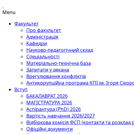
Menu
Факультет
Про факультет
Адміністрація
Кафедри
Науково-педагогічний склад
Спеціальності
Матеріально-технічна база
Запитати у декана
Врегулювання конфліктів
Антикорупційна програма КПІ ім. Ігоря Сікор
Вступ
БАКАЛАВРАТ 2026
МАГІСТРАТУРА 2026
Аспірантура (PhD) 2026
Вартість навчання 2026/2027
Відбіркова комісія ФСП (контакти та розклад 
Офіційні документи