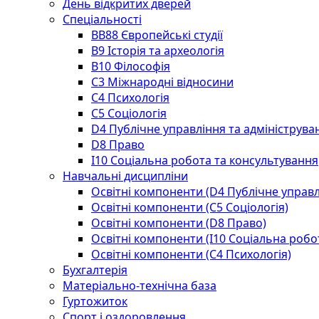
День відкритих дверей
Спеціальності
BВ88 Європейські студії
B9 Історія та археологія
B10 Філософія
C3 Міжнародні відносини
C4 Психологія
С5 Соціологія
D4 Публічне управління та адмініструва
D8 Право
I10 Соціальна робота та консультування
Навчальні дисципліни
Освітні компоненти (D4 Публічне управл
Освітні компоненти (С5 Соціологія)
Освітні компоненти (D8 Право)
Освітні компоненти (I10 Соціальна робо
Освітні компоненти (С4 Психологія)
Бухгалтерія
Матеріально-технічна база
Гуртожиток
Спорт і оздоровлення