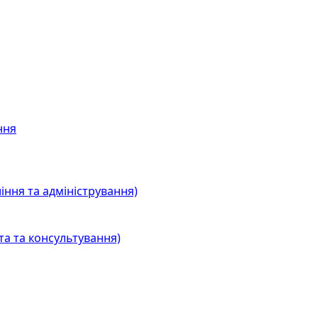
ння
іння та адміністрування)
та та консультування)