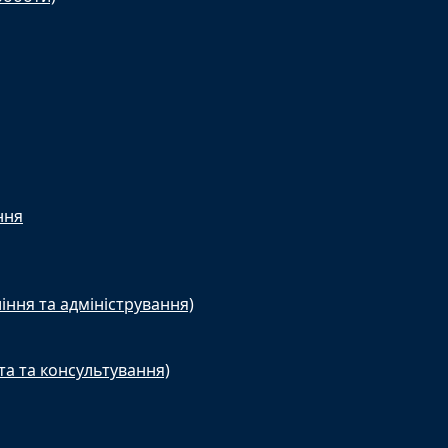
ння
іння та адміністрування)
та та консультування)