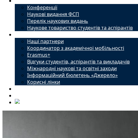
Наука
Конференції
Наукові видання ФСП
Перелік наукових видань
Наукове товариство студентів та аспірантів
Міжнародний офіс
Наші партнери
Координатор з академічної мобільності
Erasmus+
Відгуки студентів, аспірантів та викладачів
Міжнародні наукові та освітні заходи
Інформаційний бюлетень «Джерело»
Корисні лінки
Новини
Контакти