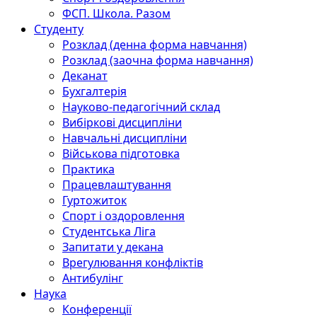
ФСП. Школа. Разом
Студенту
Розклад (денна форма навчання)
Розклад (заочна форма навчання)
Деканат
Бухгалтерія
Науково-педагогічний склад
Вибіркові дисципліни
Навчальні дисципліни
Військова підготовка
Практика
Працевлаштування
Гуртожиток
Спорт і оздоровлення
Студентська Ліга
Запитати у декана
Врегулювання конфліктів
Антибулінг
Наука
Конференції