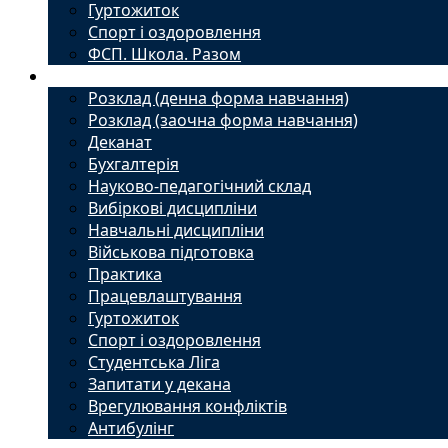
Гуртожиток
Спорт і оздоровлення
ФСП. Школа. Разом
Студенту
Розклад (денна форма навчання)
Розклад (заочна форма навчання)
Деканат
Бухгалтерія
Науково-педагогічний склад
Вибіркові дисципліни
Навчальні дисципліни
Військова підготовка
Практика
Працевлаштування
Гуртожиток
Спорт і оздоровлення
Студентська Ліга
Запитати у декана
Врегулювання конфліктів
Антибулінг