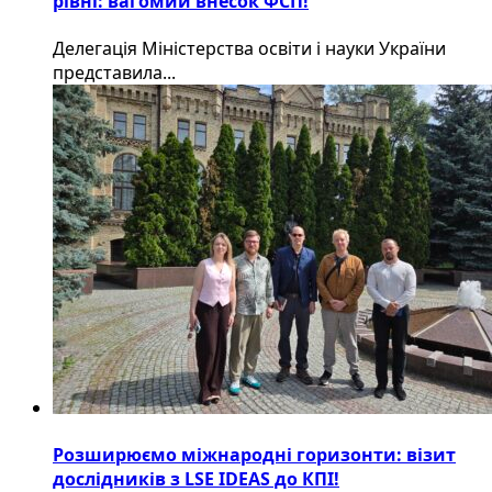
рівні: вагомий внесок ФСП!
Делегація Міністерства освіти і науки України
представила...
Розширюємо міжнародні горизонти: візит
дослідників з LSE IDEAS до КПІ!