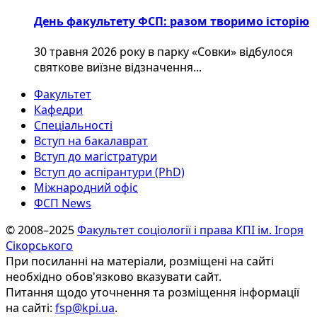
День факультету ФСП: разом творимо історію
30 травня 2026 року в парку «Совки» відбулося
святкове виїзне відзначення...
Факультет
Кафедри
Спеціальності
Вступ на бакалаврат
Вступ до магістратури
Вступ до аспірантури (PhD)
Міжнародний офіс
ФСП News
© 2008–2025
Факультет соціології і права КПІ ім. Ігоря
Сікорського
При посиланні на матеріали, розміщені на сайті
необхідно обов'язково вказувати сайт.
Питання щодо уточнення та розміщення інформації
на сайті:
fsp@kpi.ua
.