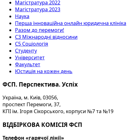
Магістратура 2022
Магістратура 2023
Наука
Перша інноваційна онлайн юридична клініка
Разом до перемоги!
С3 Міжнародні відносини
С5 Соціологія
Студенту
Університет
Факультет
Юстиція на кожен день
ФСП. Перспектива. Успіх
Україна, м. Київ, 03056,
проспект Перемоги, 37,
КПІ ім. Ігоря Сікорського, корпуси №7 та №19
ВІДБІРКОВА КОМІСІЯ ФСП
Телефон «гарячої лінії»