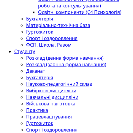
робота та консультування)
Освітні компоненти (С4 Психологія)
Бухгалтерія
Матеріально-технічна база
Гуртожиток
Спорт і оздоровлення
ФСП. Школа. Разом
Студенту
Розклад (денна форма навчання)
Розклад (заочна форма навчання)
Деканат
Бухгалтерія
Науково-педагогічний склад
Вибіркові дисципліни
Навчальні дисципліни
Військова підготовка
Практика
Працевлаштування
Гуртожиток
Спорт і оздоровлення