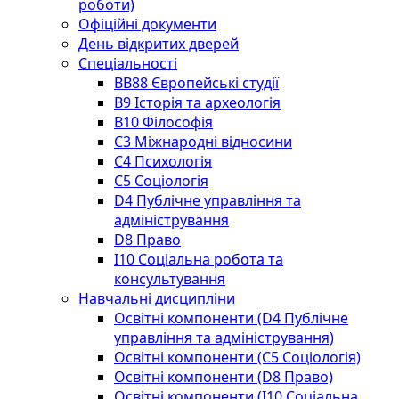
роботи)
Офіційні документи
День відкритих дверей
Спеціальності
BВ88 Європейські студії
B9 Історія та археологія
B10 Філософія
C3 Міжнародні відносини
C4 Психологія
С5 Соціологія
D4 Публічне управління та
адміністрування
D8 Право
I10 Соціальна робота та
консультування
Навчальні дисципліни
Освітні компоненти (D4 Публічне
управління та адміністрування)
Освітні компоненти (С5 Соціологія)
Освітні компоненти (D8 Право)
Освітні компоненти (I10 Соціальна