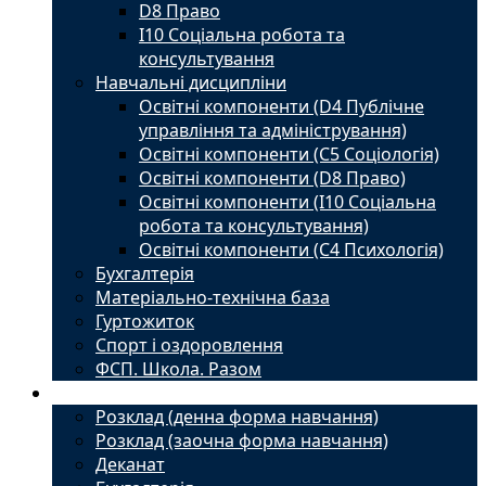
D8 Право
I10 Соціальна робота та
консультування
Навчальні дисципліни
Освітні компоненти (D4 Публічне
управління та адміністрування)
Освітні компоненти (С5 Соціологія)
Освітні компоненти (D8 Право)
Освітні компоненти (I10 Соціальна
робота та консультування)
Освітні компоненти (С4 Психологія)
Бухгалтерія
Матеріально-технічна база
Гуртожиток
Спорт і оздоровлення
ФСП. Школа. Разом
Студенту
Розклад (денна форма навчання)
Розклад (заочна форма навчання)
Деканат