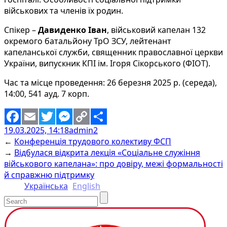
військових та членів їх родин.
Спікер –
Давиденко Іван
, військовий капелан 132
окремого батальйону ТрО ЗСУ, лейтенант
капеланської служби, священник православної церкви
України, випускник КПІ ім. Ігоря Сікорського (ФІОТ).
Час та місце проведення: 26 березня 2025 р. (середа),
14:00, 541 ауд. 7 корп.
19.03.2025, 14:18
admin2
Facebook
Email
Twitter
Messenger
Copy
Share
←
Конференція трудового колективу ФСП
Link
→
Відбулася відкрита лекція «Соціальне служіння
військового капелана»: про довіру, межі формальності
й справжню підтримку
Українська
English