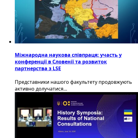
Міжнародна наукова співпраця: участь у
конференції в Словенії та розвиток
партнерства з LSE
​Представники нашого факультету продовжують
активно долучатися...