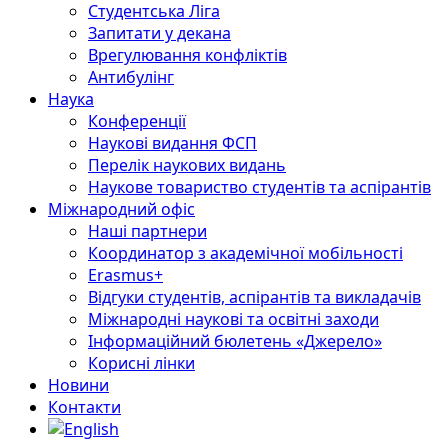
Студентська Ліга
Запитати у декана
Врегулювання конфліктів
Антибулінг
Наука
Конференції
Наукові видання ФСП
Перелік наукових видань
Наукове товариство студентів та аспірантів
Міжнародний офіс
Наші партнери
Координатор з академічної мобільності
Erasmus+
Відгуки студентів, аспірантів та викладачів
Міжнародні наукові та освітні заходи
Інформаційний бюлетень «Джерело»
Корисні лінки
Новини
Контакти