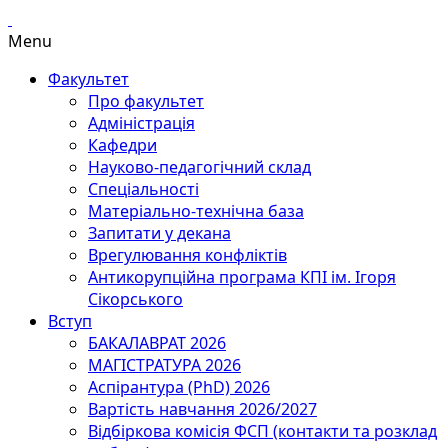
Menu
Факультет
Про факультет
Адміністрація
Кафедри
Науково-педагогічний склад
Спеціальності
Матеріально-технічна база
Запитати у декана
Врегулювання конфліктів
Антикорупційна програма КПІ ім. Ігоря
Сікорського
Вступ
БАКАЛАВРАТ 2026
МАГІСТРАТУРА 2026
Аспірантура (PhD) 2026
Вартість навчання 2026/2027
Відбіркова комісія ФСП (контакти та розклад