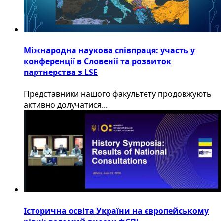
Міжнародна наукова співпраця: участь у
конференції в Словенії та розвиток
партнерства з LSE
​Представники нашого факультету продовжують
активно долучатися...
Історична освіта України на європейському