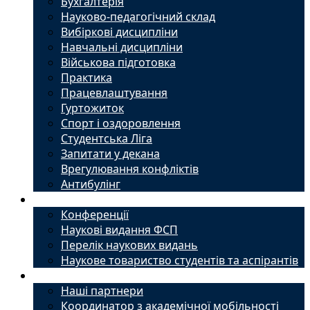
Бухгалтерія
Науково-педагогічний склад
Вибіркові дисципліни
Навчальні дисципліни
Військова підготовка
Практика
Працевлаштування
Гуртожиток
Спорт і оздоровлення
Студентська Ліга
Запитати у декана
Врегулювання конфліктів
Антибулінг
Наука
Конференції
Наукові видання ФСП
Перелік наукових видань
Наукове товариство студентів та аспірантів
Міжнародний офіс
Наші партнери
Координатор з академічної мобільності