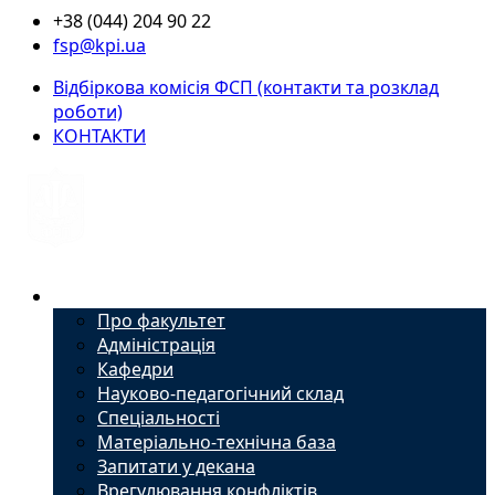
+38 (044) 204 90 22
fsp@kpi.ua
Відбіркова комісія ФСП (контакти та розклад
роботи)
КОНТАКТИ
Факультет
Про факультет
Адміністрація
Кафедри
Науково-педагогічний склад
Спеціальності
Матеріально-технічна база
Запитати у декана
Врегулювання конфліктів