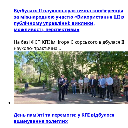
Відбулася ІІ науково-практична конференція
за міжнародною участю «Використання ШІ в
публічному управлінні: виклики,
можливості, перспективи»
На базі ФСП КПІ ім. Ігоря Сікорського відбулася ІІ
науково-практична...
День пам’яті та перемоги: у КПІ відбулося
вшанування полеглих