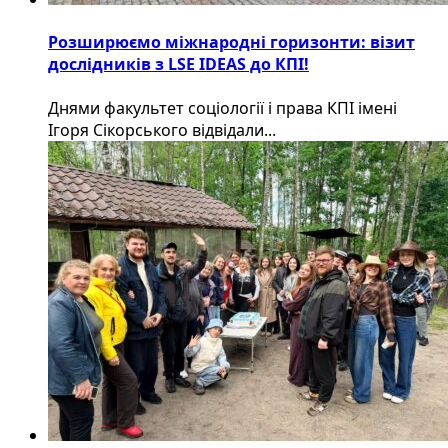
Розширюємо міжнародні горизонти: візит
дослідників з LSE IDEAS до КПІ!
Днями факультет соціології і права КПІ імені
Ігоря Сікорського відвідали...