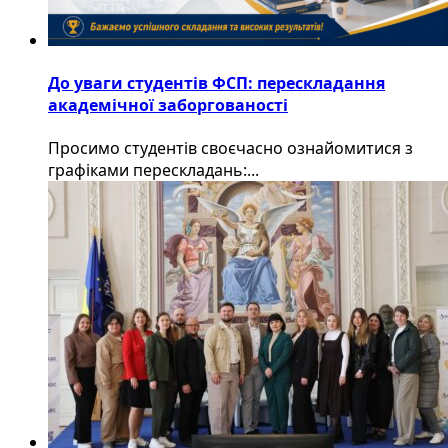
До уваги студентів ФСП: перескладання
академічної заборгованості
Просимо студентів своєчасно ознайомитися з
графіками перескладань:...