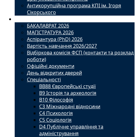
Антикорупційна програма КПІ ім. Ігоря
Сікорського
Вступ
БАКАЛАВРАТ 2026
МАГІСТРАТУРА 2026
Аспірантура (PhD) 2026
Вартість навчання 2026/2027
Відбіркова комісія ФСП (контакти та розклад
роботи)
Офіційні документи
День відкритих дверей
Спеціальності
BВ88 Європейські студії
B9 Історія та археологія
B10 Філософія
C3 Міжнародні відносини
C4 Психологія
С5 Соціологія
D4 Публічне управління та
адміністрування