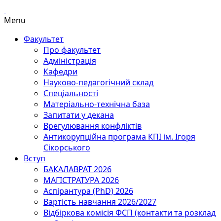
Menu
Факультет
Про факультет
Адміністрація
Кафедри
Науково-педагогічний склад
Спеціальності
Матеріально-технічна база
Запитати у декана
Врегулювання конфліктів
Антикорупційна програма КПІ ім. Ігоря
Сікорського
Вступ
БАКАЛАВРАТ 2026
МАГІСТРАТУРА 2026
Аспірантура (PhD) 2026
Вартість навчання 2026/2027
Відбіркова комісія ФСП (контакти та розклад