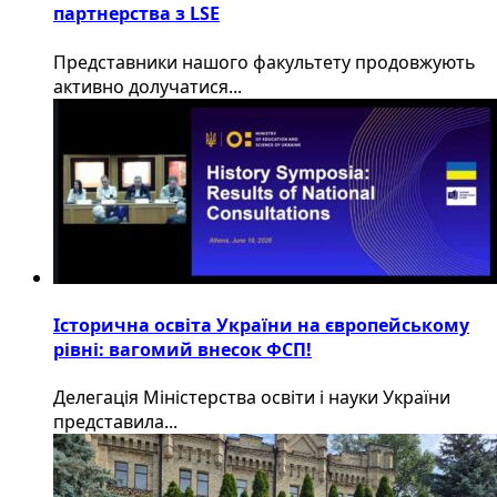
партнерства з LSE
​Представники нашого факультету продовжують
активно долучатися...
Історична освіта України на європейському
рівні: вагомий внесок ФСП!
Делегація Міністерства освіти і науки України
представила...