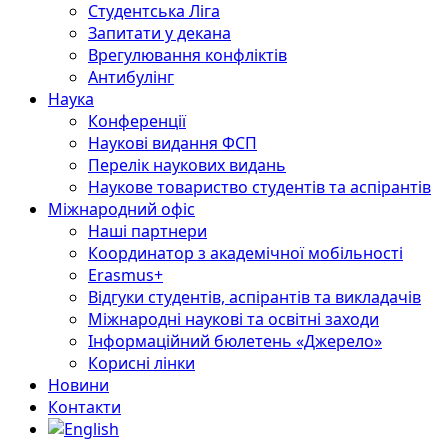
Студентська Ліга
Запитати у декана
Врегулювання конфліктів
Антибулінг
Наука
Конференції
Наукові видання ФСП
Перелік наукових видань
Наукове товариство студентів та аспірантів
Міжнародний офіс
Наші партнери
Координатор з академічної мобільності
Erasmus+
Відгуки студентів, аспірантів та викладачів
Міжнародні наукові та освітні заходи
Інформаційний бюлетень «Джерело»
Корисні лінки
Новини
Контакти