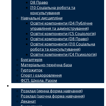
D8 Право
I10 Соціальна робота та
консультування
Навчальні дисципліни
Освітні компоненти (D4 Публічне
управління та адміністрування)
Освітні компоненти (С5 Соціологія)
Освітні компоненти (D8 Право)
Освітні компоненти (I10 Соціальна
робота та консультування)
Освітні компоненти (С4 Психологія)
Бухгалтерія
Матеріально-технічна база
Гуртожиток
Спорт і оздоровлення
ФСП. Школа. Разом
Студенту
Розклад (денна форма навчання)
Розклад (заочна форма навчання)
Деканат