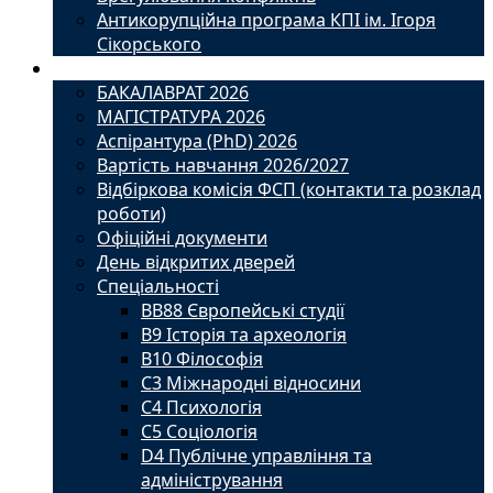
Антикорупційна програма КПІ ім. Ігоря
Сікорського
Вступ
БАКАЛАВРАТ 2026
МАГІСТРАТУРА 2026
Аспірантура (PhD) 2026
Вартість навчання 2026/2027
Відбіркова комісія ФСП (контакти та розклад
роботи)
Офіційні документи
День відкритих дверей
Спеціальності
BВ88 Європейські студії
B9 Історія та археологія
B10 Філософія
C3 Міжнародні відносини
C4 Психологія
С5 Соціологія
D4 Публічне управління та
адміністрування