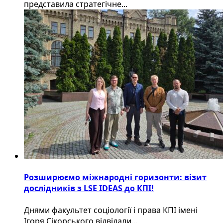
представила стратегічне...
Розширюємо міжнародні горизонти: візит
дослідників з LSE IDEAS до КПІ!
Днями факультет соціології і права КПІ імені
Ігоря Сікорського відвідали...