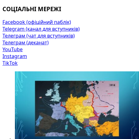
СОЦІАЛЬНІ МЕРЕЖІ
Facebook (офіційний паблік)
Telegram (канал для вступників)
Телеграм (чат для вступників)
Телеграм (деканат)
YouTube
Instagram
TikTok