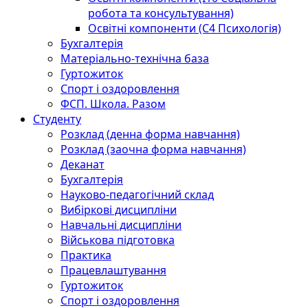
робота та консультування)
Освітні компоненти (С4 Психологія)
Бухгалтерія
Матеріально-технічна база
Гуртожиток
Спорт і оздоровлення
ФСП. Школа. Разом
Студенту
Розклад (денна форма навчання)
Розклад (заочна форма навчання)
Деканат
Бухгалтерія
Науково-педагогічний склад
Вибіркові дисципліни
Навчальні дисципліни
Військова підготовка
Практика
Працевлаштування
Гуртожиток
Спорт і оздоровлення