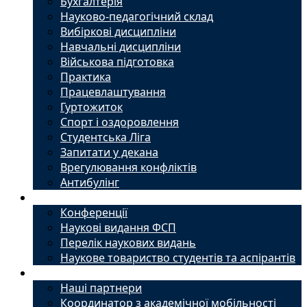
Бухгалтерія
Науково-педагогічний склад
Вибіркові дисципліни
Навчальні дисципліни
Військова підготовка
Практика
Працевлаштування
Гуртожиток
Спорт і оздоровлення
Студентська Ліга
Запитати у декана
Врегулювання конфліктів
Антибулінг
Наука
Конференції
Наукові видання ФСП
Перелік наукових видань
Наукове товариство студентів та аспірантів
Міжнародний офіс
Наші партнери
Координатор з академічної мобільності