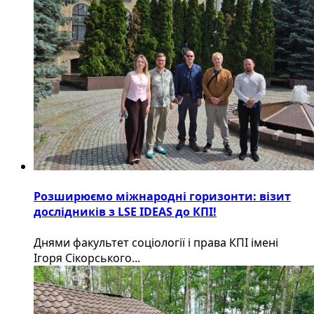
Розширюємо міжнародні горизонти: візит
дослідників з LSE IDEAS до КПІ!
Днями факультет соціології і права КПІ імені
Ігоря Сікорського...