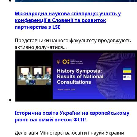
Міжнародна наукова співпраця: участь у
конференції в Словенії та розвиток
партнерства з LSE
​Представники нашого факультету продовжують
активно долучатися...
Історична освіта України на європейському
рівні: вагомий внесок ФСП!
Делегація Міністерства освіти і науки України