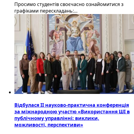
Просимо студентів своєчасно ознайомитися з
графіками перескладань:...
Відбулася ІІ науково-практична конференція
за міжнародною участю «Використання ШІ в
публічному управлінні: виклики,
можливості, перспективи»