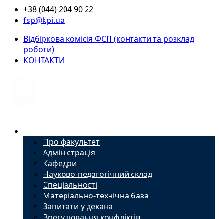
+38 (044) 204 90 22
fsp@kpi.ua
Відбіркова комісія ФСП (контакти та розклад
роботи)
КОНТАКТИ
Факультет
Про факультет
Адміністрація
Кафедри
Науково-педагогічний склад
Спеціальності
Матеріально-технічна база
Запитати у декана
Врегулювання конфліктів