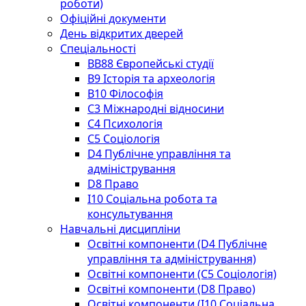
роботи)
Офіційні документи
День відкритих дверей
Спеціальності
BВ88 Європейські студії
B9 Історія та археологія
B10 Філософія
C3 Міжнародні відносини
C4 Психологія
С5 Соціологія
D4 Публічне управління та
адміністрування
D8 Право
I10 Соціальна робота та
консультування
Навчальні дисципліни
Освітні компоненти (D4 Публічне
управління та адміністрування)
Освітні компоненти (С5 Соціологія)
Освітні компоненти (D8 Право)
Освітні компоненти (I10 Соціальна