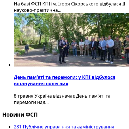
На базі ФСП КПІ ім. Ігоря Сікорського відбулася ІІ
науково-практична...
День пам’яті та перемоги: у КПІ відбулося
вшанування полеглих
8 травня Україна відзначає День пам’яті та
перемоги над...
Новини ФСП
281 Публічне управління та адміністрування