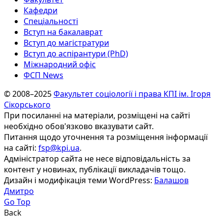
Кафедри
Спеціальності
Вступ на бакалаврат
Вступ до магістратури
Вступ до аспірантури (PhD)
Міжнародний офіс
ФСП News
© 2008–2025
Факультет соціології і права КПІ ім. Ігоря
Сікорського
При посиланні на матеріали, розміщені на сайті
необхідно обов'язково вказувати сайт.
Питання щодо уточнення та розміщення інформації
на сайті:
fsp@kpi.ua
.
Адміністратор сайта не несе відповідальність за
контент у новинах, публікації викладачів тощо.
Дизайн і модифікація теми WordPress:
Балашов
Дмитро
Go Top
Back