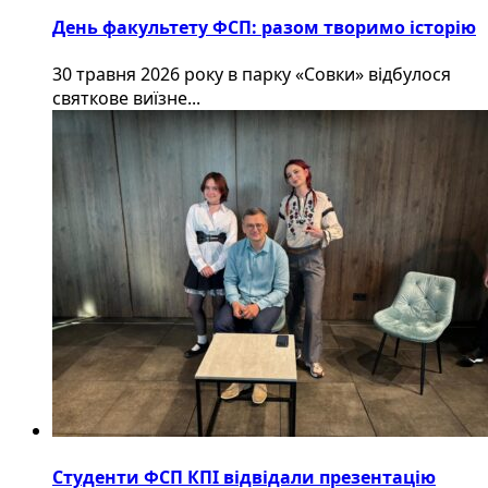
День факультету ФСП: разом творимо історію
30 травня 2026 року в парку «Совки» відбулося
святкове виїзне...
Студенти ФСП КПІ відвідали презентацію