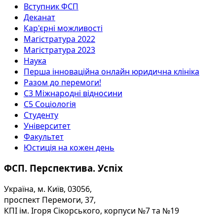
Вступник ФСП
Деканат
Кар'єрні можливості
Магістратура 2022
Магістратура 2023
Наука
Перша інноваційна онлайн юридична клініка
Разом до перемоги!
С3 Міжнародні відносини
С5 Соціологія
Студенту
Університет
Факультет
Юстиція на кожен день
ФСП. Перспектива. Успіх
Україна, м. Київ, 03056,
проспект Перемоги, 37,
КПІ ім. Ігоря Сікорського, корпуси №7 та №19