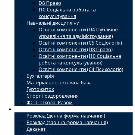
D8 Право
I10 Соціальна робота та
консультування
Навчальні дисципліни
Освітні компоненти (D4 Публічне
управління та адміністрування)
Освітні компоненти (С5 Соціологія)
Освітні компоненти (D8 Право)
Освітні компоненти (I10 Соціальна
робота та консультування)
Освітні компоненти (С4 Психологія)
Бухгалтерія
Матеріально-технічна база
Гуртожиток
Спорт і оздоровлення
ФСП. Школа. Разом
Студенту
Розклад (денна форма навчання)
Розклад (заочна форма навчання)
Деканат