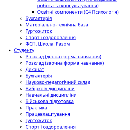
робота та консультування)
Освітні компоненти (С4 Психологія)
Бухгалтерія
Матеріально-технічна база
Гуртожиток
Спорт і оздоровлення
ФСП. Школа. Разом
Студенту
Розклад (денна форма навчання)
Розклад (заочна форма навчання)
Деканат
Бухгалтерія
Науково-педагогічний склад
Вибіркові дисципліни
Навчальні дисципліни
Військова підготовка
Практика
Працевлаштування
Гуртожиток
Спорт і оздоровлення