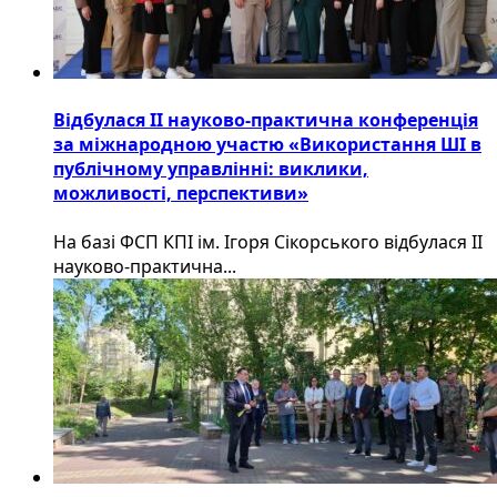
Відбулася ІІ науково-практична конференція
за міжнародною участю «Використання ШІ в
публічному управлінні: виклики,
можливості, перспективи»
На базі ФСП КПІ ім. Ігоря Сікорського відбулася ІІ
науково-практична...