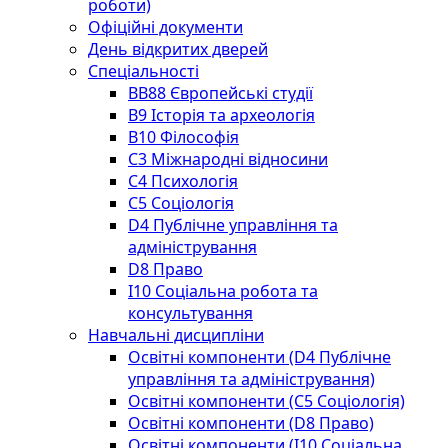
роботи)
Офіційні документи
День відкритих дверей
Спеціальності
BВ88 Європейські студії
B9 Історія та археологія
B10 Філософія
C3 Міжнародні відносини
C4 Психологія
С5 Соціологія
D4 Публічне управління та
адміністрування
D8 Право
I10 Соціальна робота та
консультування
Навчальні дисципліни
Освітні компоненти (D4 Публічне
управління та адміністрування)
Освітні компоненти (С5 Соціологія)
Освітні компоненти (D8 Право)
Освітні компоненти (I10 Соціальна