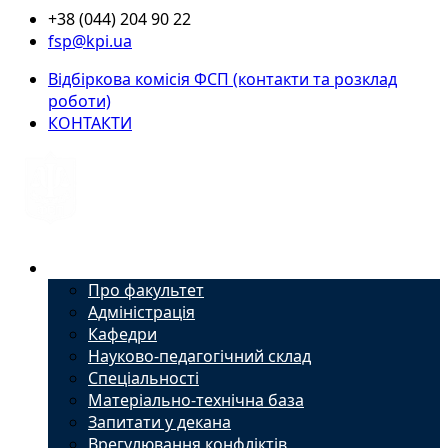
+38 (044) 204 90 22
fsp@kpi.ua
Відбіркова комісія ФСП (контакти та розклад
роботи)
КОНТАКТИ
Факультет
Про факультет
Адміністрація
Кафедри
Науково-педагогічний склад
Спеціальності
Матеріально-технічна база
Запитати у декана
Врегулювання конфліктів