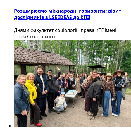
Розширюємо міжнародні горизонти: візит
дослідників з LSE IDEAS до КПІ!
Днями факультет соціології і права КПІ імені
Ігоря Сікорського...