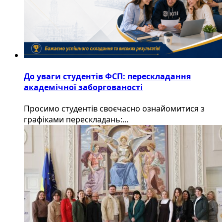
До уваги студентів ФСП: перескладання
академічної заборгованості
Просимо студентів своєчасно ознайомитися з
графіками перескладань:...