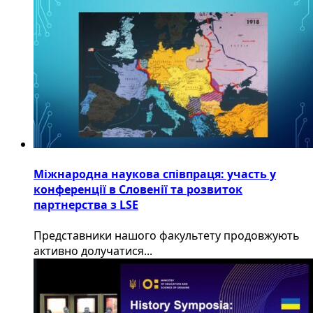
Міжнародна наукова співпраця: участь у
конференції в Словенії та розвиток
партнерства з LSE
​Представники нашого факультету продовжують
активно долучатися...