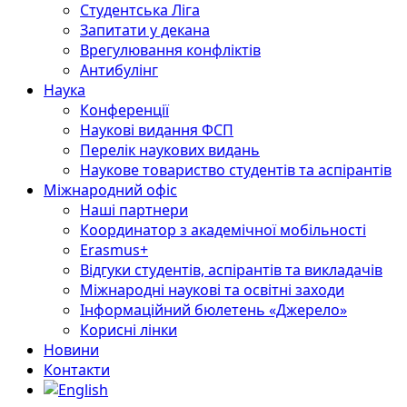
Студентська Ліга
Запитати у декана
Врегулювання конфліктів
Антибулінг
Наука
Конференції
Наукові видання ФСП
Перелік наукових видань
Наукове товариство студентів та аспірантів
Міжнародний офіс
Наші партнери
Координатор з академічної мобільності
Erasmus+
Відгуки студентів, аспірантів та викладачів
Міжнародні наукові та освітні заходи
Інформаційний бюлетень «Джерело»
Корисні лінки
Новини
Контакти