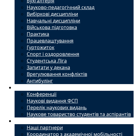
Бухгалтерія
Науково-педагогічний склад
Вибіркові дисципліни
Навчальні дисципліни
Військова підготовка
Практика
Працевлаштування
Гуртожиток
Спорт і оздоровлення
Студентська Ліга
Запитати у декана
Врегулювання конфліктів
Антибулінг
Наука
Конференції
Наукові видання ФСП
Перелік наукових видань
Наукове товариство студентів та аспірантів
Міжнародний офіс
Наші партнери
Координатор з академічної мобільності