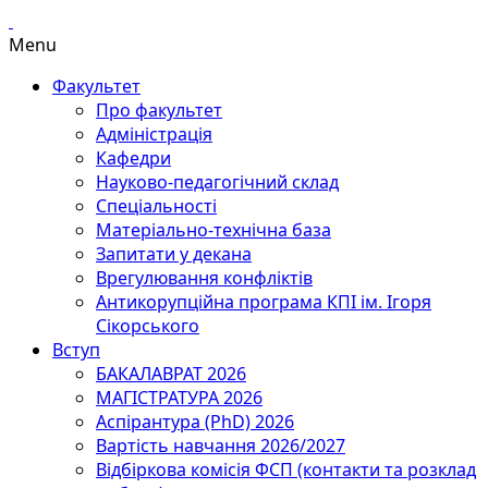
Menu
Факультет
Про факультет
Адміністрація
Кафедри
Науково-педагогічний склад
Спеціальності
Матеріально-технічна база
Запитати у декана
Врегулювання конфліктів
Антикорупційна програма КПІ ім. Ігоря
Сікорського
Вступ
БАКАЛАВРАТ 2026
МАГІСТРАТУРА 2026
Аспірантура (PhD) 2026
Вартість навчання 2026/2027
Відбіркова комісія ФСП (контакти та розклад