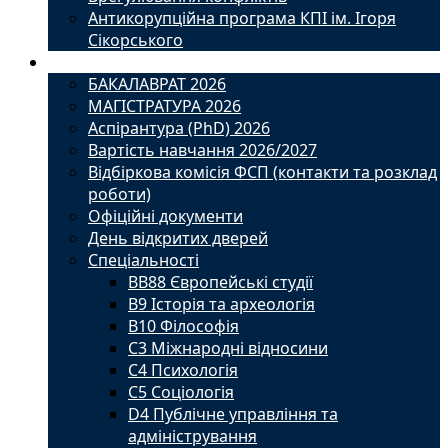
Антикорупційна програма КПІ ім. Ігоря
Сікорського
Вступ
БАКАЛАВРАТ 2026
МАГІСТРАТУРА 2026
Аспірантура (PhD) 2026
Вартість навчання 2026/2027
Відбіркова комісія ФСП (контакти та розклад
роботи)
Офіційні документи
День відкритих дверей
Спеціальності
BВ88 Європейські студії
B9 Історія та археологія
B10 Філософія
C3 Міжнародні відносини
C4 Психологія
С5 Соціологія
D4 Публічне управління та
адміністрування