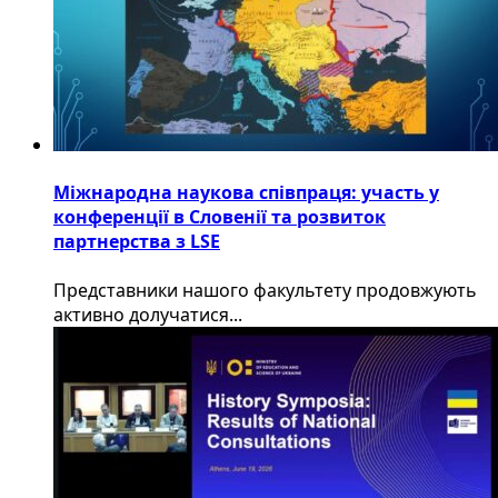
Міжнародна наукова співпраця: участь у
конференції в Словенії та розвиток
партнерства з LSE
​Представники нашого факультету продовжують
активно долучатися...