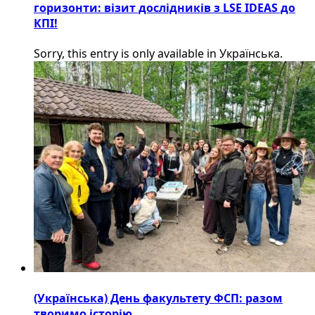
горизонти: візит дослідників з LSE IDEAS до
КПІ!
Sorry, this entry is only available in Українська.
(Українська) День факультету ФСП: разом
творимо історію