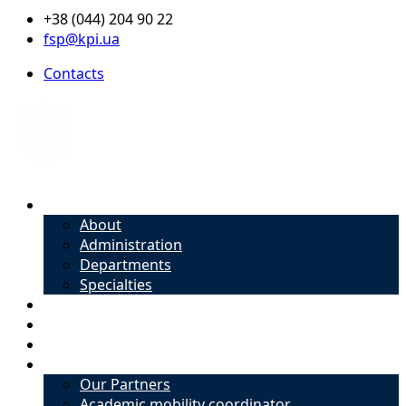
+38 (044) 204 90 22
fsp@kpi.ua
Contacts
About
About
Administration
Departments
Specialties
Admission
Specialties
Academic mobility coordinator
International Office
Our Partners
Academic mobility coordinator