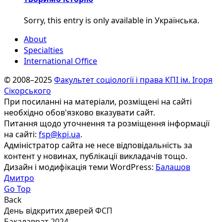
Sorry, this entry is only available in Українська.
About
Specialties
International Office
© 2008–2025
Факультет соціології і права КПІ ім. Ігоря
Сікорського
При посиланні на матеріали, розміщені на сайті
необхідно обов'язково вказувати сайт.
Питання щодо уточнення та розміщення інформації
на сайті:
fsp@kpi.ua
.
Адміністратор сайта не несе відповідальність за
контент у новинах, публікації викладачів тощо.
Дизайн і модифікація теми WordPress:
Балашов
Дмитро
Go Top
Back
День відкритих дверей ФСП
Бакалаврат 2024