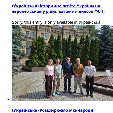
(Українська) Історична освіта України на
європейському рівні: вагомий внесок ФСП!
Sorry, this entry is only available in Українська.
(Українська) Розширюємо міжнародні