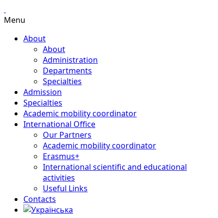
Menu
About
About
Administration
Departments
Specialties
Admission
Specialties
Academic mobility coordinator
International Office
Our Partners
Academic mobility coordinator
Erasmus+
International scientific and educational
activities
Useful Links
Contacts