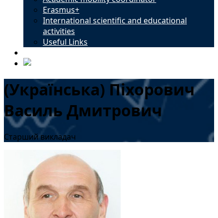
Erasmus+
International scientific and educational
activities
Useful Links
Contacts
(Українська) Піхорович
Василь Дмитрович
Старший викладач