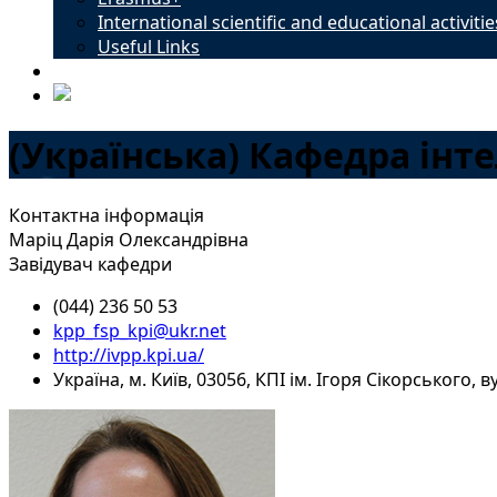
International scientific and educational activitie
Useful Links
Contacts
(Українська) Кафедра інт
Контактна інформація
Маріц Дарія Олександрівна
Завідувач кафедри
(044) 236 50 53
kpp_fsp_kpi@ukr.net
http://ivpp.kpi.ua/
Україна, м. Київ, 03056, КПІ ім. Ігоря Сікорського, 