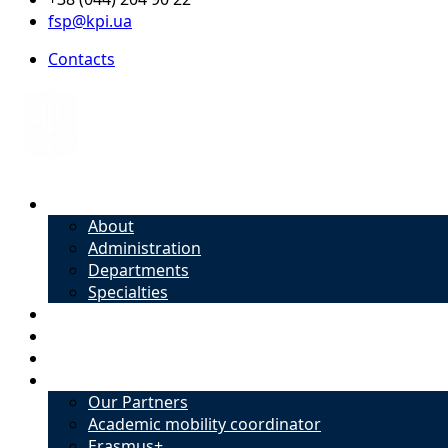
fsp@kpi.ua
Contacts
About
About
Administration
Departments
Specialties
Admission
Specialties
Academic mobility coordinator
International Office
Our Partners
Academic mobility coordinator
Erasmus+