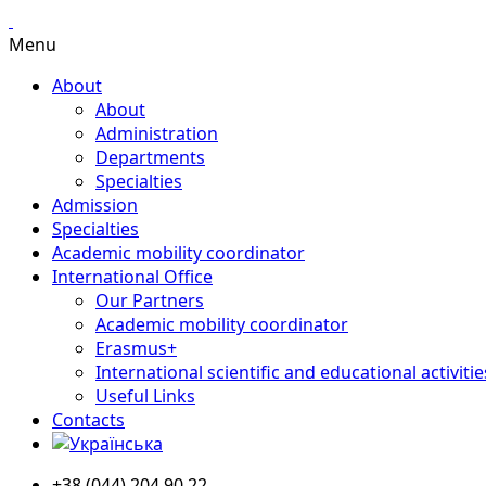
Menu
About
About
Administration
Departments
Specialties
Admission
Specialties
Academic mobility coordinator
International Office
Our Partners
Academic mobility coordinator
Erasmus+
International scientific and educational activitie
Useful Links
Contacts
+38 (044) 204 90 22