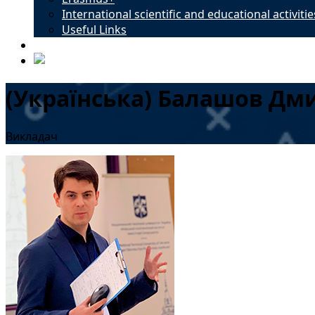
International scientific and educational activitie
Useful Links
Contacts
(Українська) Балашов Дм
Викладач