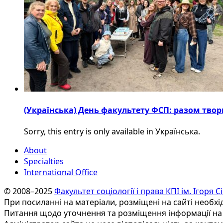
(Українська) День факультету ФСП: разом твор
Sorry, this entry is only available in Українська.
About
Specialties
International Office
© 2008–2025
Факультет соціології і права КПІ ім. Ігоря 
При посиланні на матеріали, розміщені на сайті необхі
Питання щодо уточнення та розміщення інформації на 