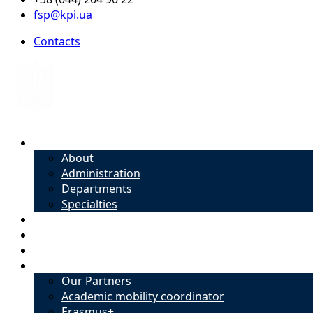
fsp@kpi.ua
Contacts
About
About
Administration
Departments
Specialties
Admission
Specialties
Academic mobility coordinator
International Office
Our Partners
Academic mobility coordinator
Erasmus+