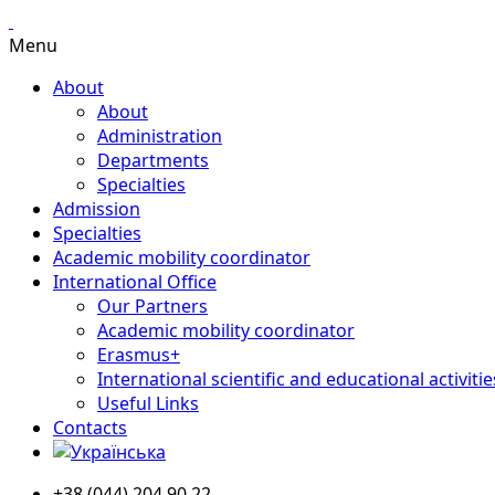
Menu
About
About
Administration
Departments
Specialties
Admission
Specialties
Academic mobility coordinator
International Office
Our Partners
Academic mobility coordinator
Erasmus+
International scientific and educational activitie
Useful Links
Contacts
+38 (044) 204 90 22