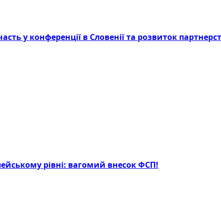
асть у конференції в Словенії та розвиток партнерст
опейському рівні: вагомий внесок ФСП!