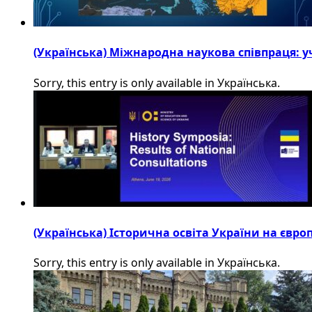
(Українська) Міжнародна наукова співпраця: уч
Sorry, this entry is only available in Українська.
(Українська) Історична освіта України на євр
Sorry, this entry is only available in Українська.