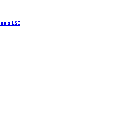
ва з LSE