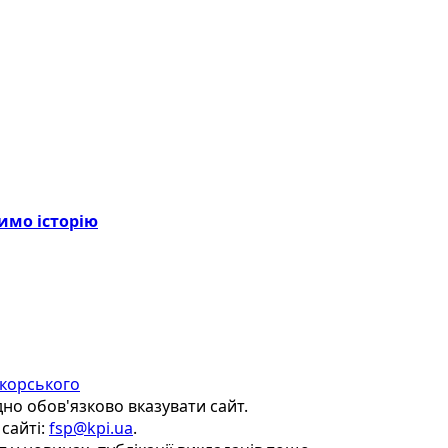
имо історію
Сікорського
дно обов'язково вказувати сайт.
сайті:
fsp@kpi.ua
.