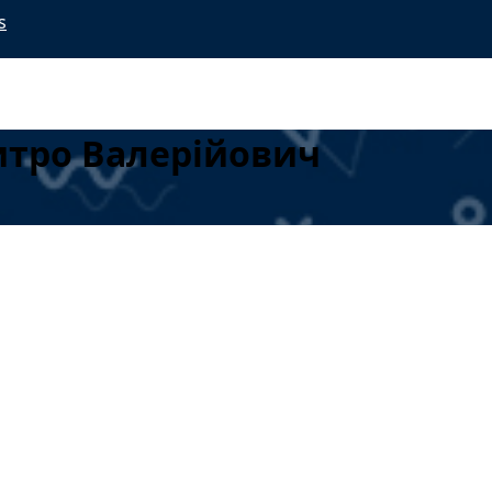
s
итро Валерійович