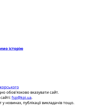
имо історію
Сікорського
дно обов'язково вказувати сайт.
сайті:
fsp@kpi.ua
.
т у новинах, публікації викладачів тощо.