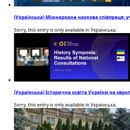
(Українська) Міжнародна наукова співпраця: уч
Sorry, this entry is only available in Українська.
(Українська) Історична освіта України на євр
Sorry, this entry is only available in Українська.