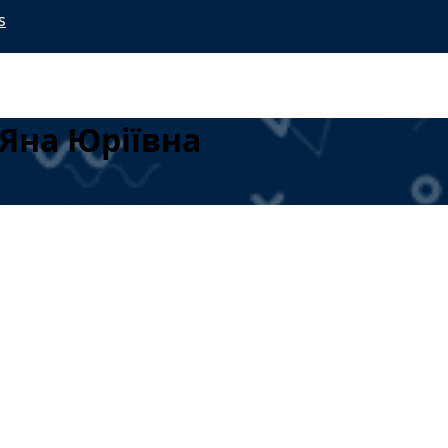
s
Яна Юріївна