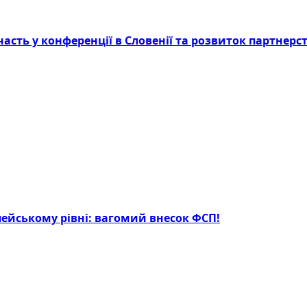
асть у конференції в Словенії та розвиток партнерст
опейському рівні: вагомий внесок ФСП!