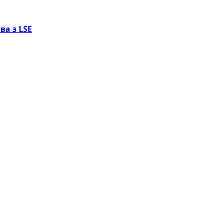
ва з LSE