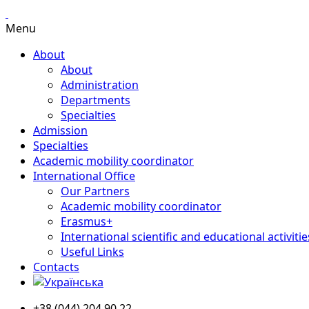
Menu
About
About
Administration
Departments
Specialties
Admission
Specialties
Academic mobility coordinator
International Office
Our Partners
Academic mobility coordinator
Erasmus+
International scientific and educational activitie
Useful Links
Contacts
+38 (044) 204 90 22