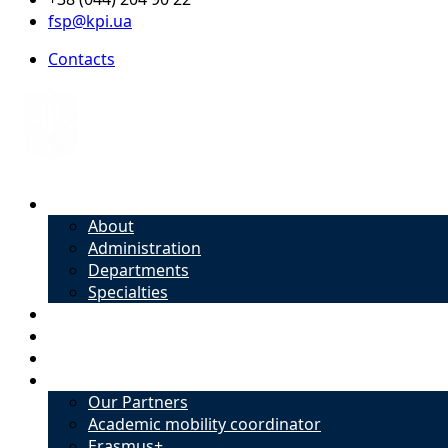
fsp@kpi.ua
Contacts
About
About
Administration
Departments
Specialties
Admission
Specialties
Academic mobility coordinator
International Office
Our Partners
Academic mobility coordinator
Erasmus+