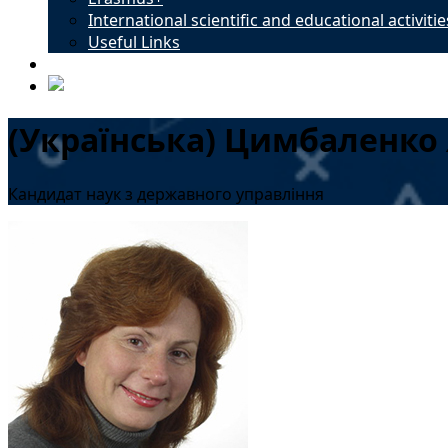
International scientific and educational activitie
Useful Links
Contacts
(Українська) Цимбаленко 
Кандидат наук з державного управління