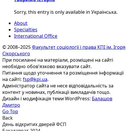
Sorry, this entry is only available in Українська.
About
Specialties
International Office
© 2008–2025
Факультет соціології і права КПІ ім. Ігоря
Сікорського
При посиланні на матеріали, розміщені на сайті
необхідно обов'язково вказувати сайт.
Питання щодо уточнення та розміщення інформації
на сайті:
fsp@kpi.ua
.
Адміністратор сайта не несе відповідальність за
контент у новинах, публікації викладачів тощо.
Дизайн і модифікація теми WordPress:
Балашов
Дмитро
Go Top
Back
День відкритих дверей ФСП
Бакалаврат 2024