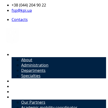
+38 (044) 204 90 22
fsp@kpi.ua
Contacts
About
About
Administration
Departments
Specialties
Admission
Specialties
Academic mobility coordinator
International Office
Our Partners
Academic mobility coordinator