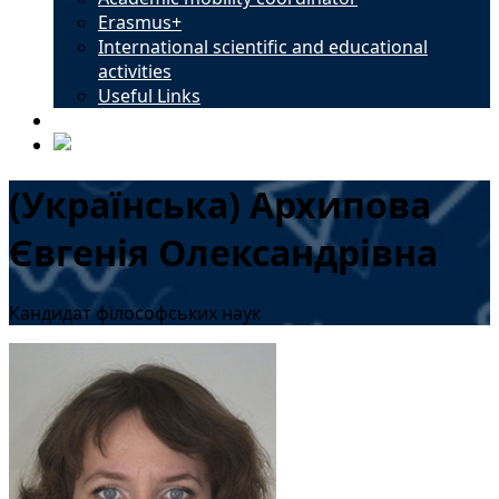
Erasmus+
International scientific and educational
activities
Useful Links
Contacts
(Українська) Архипова
Євгенія Олександрівна
Кандидат філософських наук