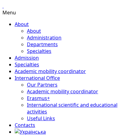
Menu
About
About
Administration
Departments
Specialties
Admission
Specialties
Academic mobility coordinator
International Office
Our Partners
Academic mobility coordinator
Erasmus+
International scientific and educational
activities
Useful Links
Contacts