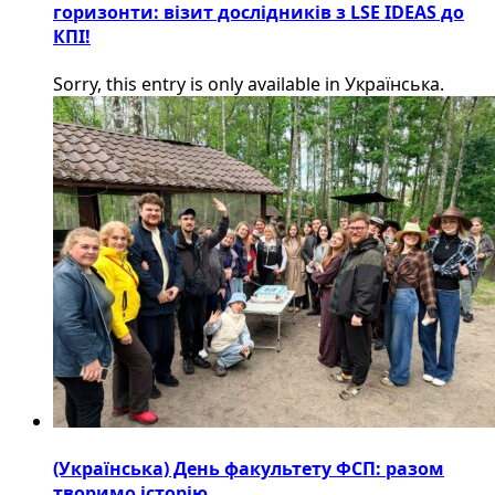
горизонти: візит дослідників з LSE IDEAS до
КПІ!
Sorry, this entry is only available in Українська.
(Українська) День факультету ФСП: разом
творимо історію