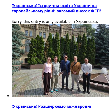
(Українська) Історична освіта України на
європейському рівні: вагомий внесок ФСП!
Sorry, this entry is only available in Українська.
(Українська) Розширюємо міжнародні