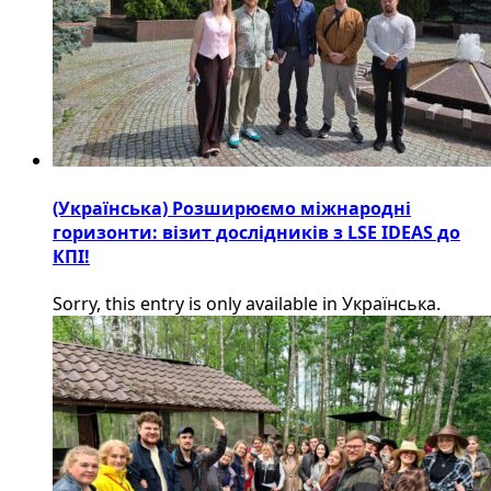
(Українська) Розширюємо міжнародні
горизонти: візит дослідників з LSE IDEAS до
КПІ!
Sorry, this entry is only available in Українська.