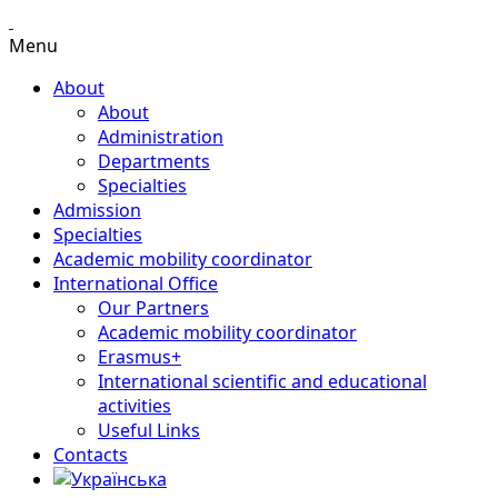
Menu
About
About
Administration
Departments
Specialties
Admission
Specialties
Academic mobility coordinator
International Office
Our Partners
Academic mobility coordinator
Erasmus+
International scientific and educational
activities
Useful Links
Contacts