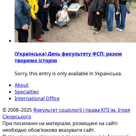
(Українська) День факультету ФСП: разом
творимо історію
Sorry, this entry is only available in Українська.
About
Specialties
International Office
© 2008–2025
Факультет соціології і права КПІ ім. Ігоря
Сікорського
При посиланні на матеріали, розміщені на сайті
необхідно обов'язково вказувати сайт.