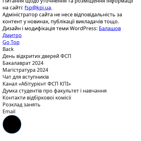
Питання щодо уточнення та розміщення інформації
на сайті:
fsp@kpi.ua
.
Адміністратор сайта не несе відповідальність за
контент у новинах, публікації викладачів тощо.
Дизайн і модифікація теми WordPress:
Балашов
Дмитро
Go Top
Back
День відкритих дверей ФСП
Бакалаврат 2024
Магістратура 2024
Чат для вступників
Канал «Абітурієнт ФСП КПІ»
Думка студентів про факультет і навчання
Контакти відбіркової комісії
Розклад занять
Email