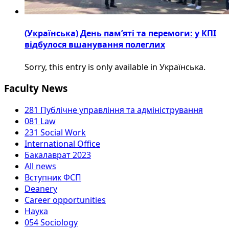
(Українська) День пам’яті та перемоги: у КПІ
відбулося вшанування полеглих
Sorry, this entry is only available in Українська.
Faculty News
281 Публічне управління та адміністрування
081 Law
231 Social Work
International Office
Бакалаврат 2023
All news
Вступник ФСП
Deanery
Career opportunities
Наука
054 Sociology