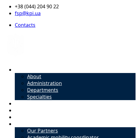
+38 (044) 204 90 22
fsp@kpi.ua
Contacts
About
About
Administration
Departments
Specialties
Admission
Specialties
Academic mobility coordinator
International Office
Our Partners
Academic mobility coordinator