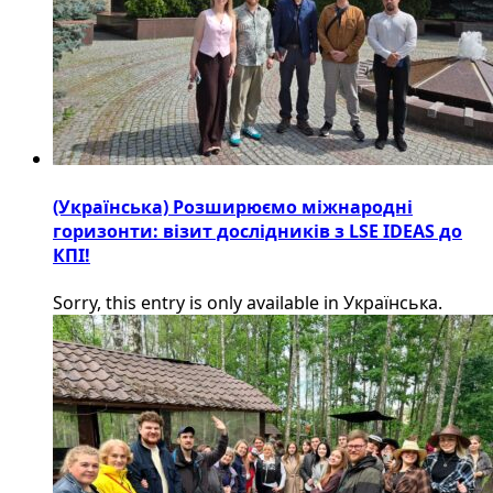
(Українська) Розширюємо міжнародні
горизонти: візит дослідників з LSE IDEAS до
КПІ!
Sorry, this entry is only available in Українська.