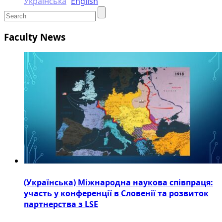
Українська
English
Faculty News
(Українська) Міжнародна наукова співпраця:
участь у конференції в Словенії та розвиток
партнерства з LSE