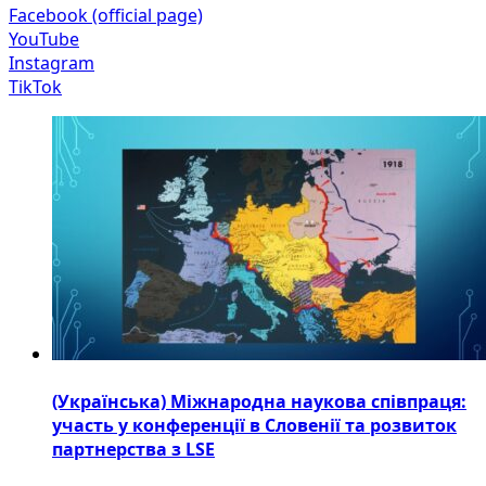
Facebook (official page)
YouTube
Instagram
TikTok
(Українська) Міжнародна наукова співпраця:
участь у конференції в Словенії та розвиток
партнерства з LSE