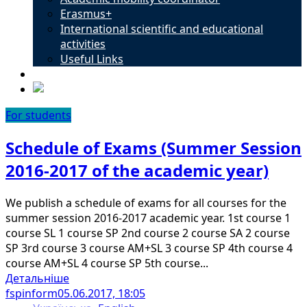
Erasmus+
International scientific and educational
activities
Useful Links
Contacts
For students
Schedule of Exams (Summer Session
2016-2017 of the academic year)
We publish a schedule of exams for all courses for the
summer session 2016-2017 academic year. 1st course 1
course SL 1 course SP 2nd course 2 course SA 2 course
SP 3rd course 3 course AM+SL 3 course SP 4th course 4
course AM+SL 4 course SP 5th course...
Детальніше
fspinform
05.06.2017, 18:05