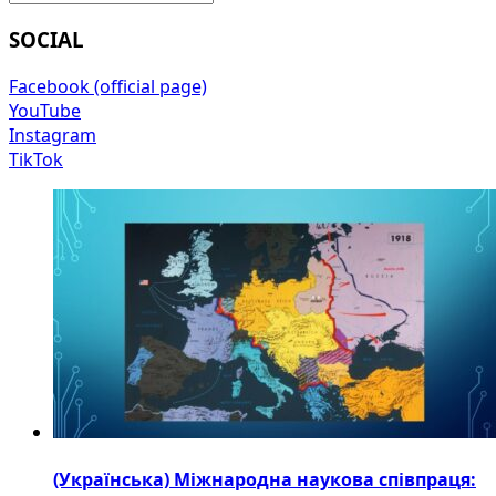
SOCIAL
Facebook (official page)
YouTube
Instagram
TikTok
(Українська) Міжнародна наукова співпраця: