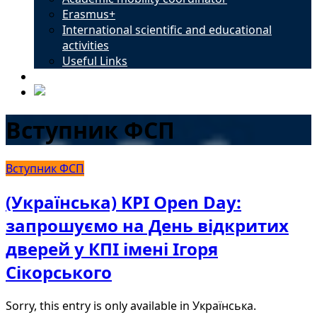
Erasmus+
International scientific and educational
activities
Useful Links
Contacts
Вступник ФСП
Вступник ФСП
(Українська) KPI Open Day:
запрошуємо на День відкритих
дверей у КПІ імені Ігоря
Сікорського
Sorry, this entry is only available in Українська.