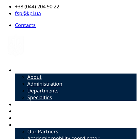
+38 (044) 204 90 22
fsp@kpi.ua
Contacts
About
About
Administration
Departments
Specialties
Admission
Specialties
Academic mobility coordinator
International Office
Our Partners
Academic mobility coordinator