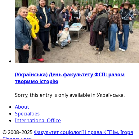
(Українська) День факультету ФСП: разом
творимо історію
Sorry, this entry is only available in Українська.
About
Specialties
International Office
© 2008–2025
Факультет соціології і права КПІ ім. Ігоря
Сікорського