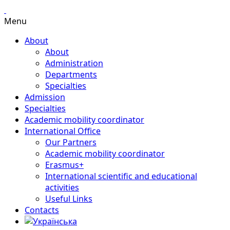
Menu
About
About
Administration
Departments
Specialties
Admission
Specialties
Academic mobility coordinator
International Office
Our Partners
Academic mobility coordinator
Erasmus+
International scientific and educational
activities
Useful Links
Contacts