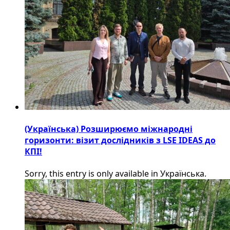
(Українська) Розширюємо міжнародні
горизонти: візит дослідників з LSE IDEAS до
КПІ!
Sorry, this entry is only available in Українська.