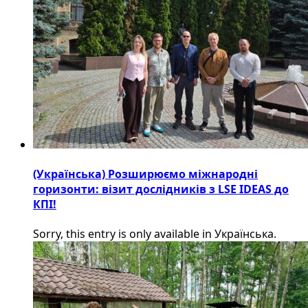
(Українська) Розширюємо міжнародні
горизонти: візит дослідників з LSE IDEAS до
КПІ!
Sorry, this entry is only available in Українська.