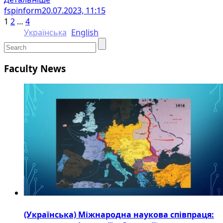
fspinform
20.07.2023, 11:15
1
2
…
4
Українська
English
Faculty News
(Українська) Міжнародна наукова співпраця: