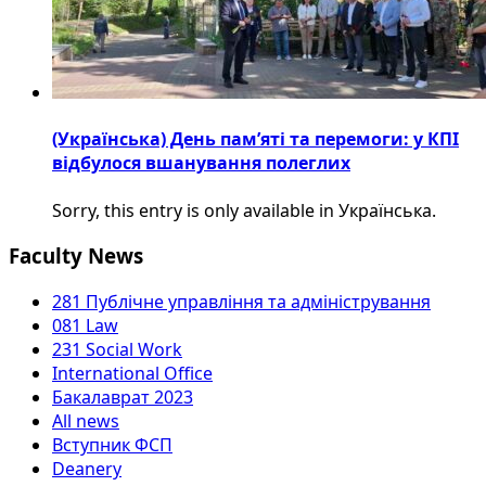
(Українська) День пам’яті та перемоги: у КПІ
відбулося вшанування полеглих
Sorry, this entry is only available in Українська.
Faculty News
281 Публічне управління та адміністрування
081 Law
231 Social Work
International Office
Бакалаврат 2023
All news
Вступник ФСП
Deanery