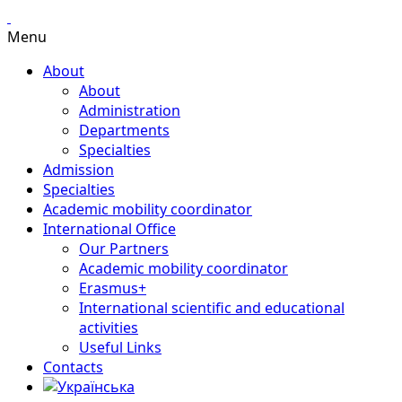
Menu
About
About
Administration
Departments
Specialties
Admission
Specialties
Academic mobility coordinator
International Office
Our Partners
Academic mobility coordinator
Erasmus+
International scientific and educational
activities
Useful Links
Contacts