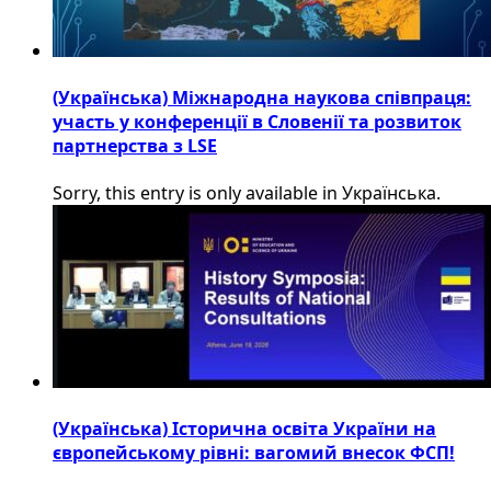
(Українська) Міжнародна наукова співпраця:
участь у конференції в Словенії та розвиток
партнерства з LSE
Sorry, this entry is only available in Українська.
(Українська) Історична освіта України на
європейському рівні: вагомий внесок ФСП!