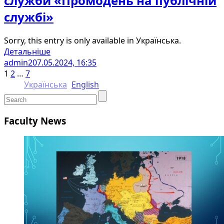
служби «Промодень на публічній
службі»
Sorry, this entry is only available in Українська.
Детальніше
admin2
07.05.2024, 16:35
1
2
…
7
Українська
English
Faculty News