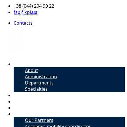
+38 (044) 204 90 22
fsp@kpi.ua
Contacts
About
About
Administration
Departments
Specialties
Admission
Specialties
Academic mobility coordinator
International Office
Our Partners
Academic mobility coordinator