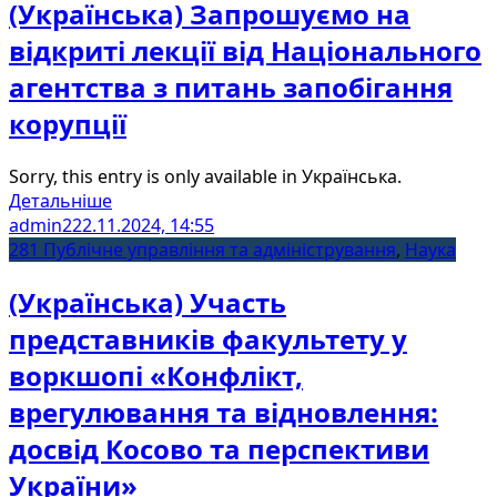
(Українська) Запрошуємо на
відкриті лекції від Національного
агентства з питань запобігання
корупції
Sorry, this entry is only available in Українська.
Детальніше
admin2
22.11.2024, 14:55
281 Публічне управління та адміністрування
,
Наука
(Українська) Участь
представників факультету у
воркшопі «Конфлікт,
врегулювання та відновлення:
досвід Косово та перспективи
України»