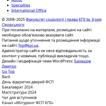
Specialties
International Office
© 2008–2025
Факультет соціології і права КПІ ім. Ігоря
Сікорського
При посиланні на матеріали, розміщені на сайті
необхідно обов'язково вказувати сайт.
Питання щодо уточнення та розміщення інформації
на сайті:
fsp@kpi.ua
.
Адміністратор сайта не несе відповідальність за
контент у новинах, публікації викладачів тощо.
Дизайн і модифікація теми WordPress:
Балашов
Дмитро
Go Top
Back
День відкритих дверей ФСП
Бакалаврат 2024
Магістратура 2024
Чат для вступників
Канал «Абітурієнт ФСП КПІ»