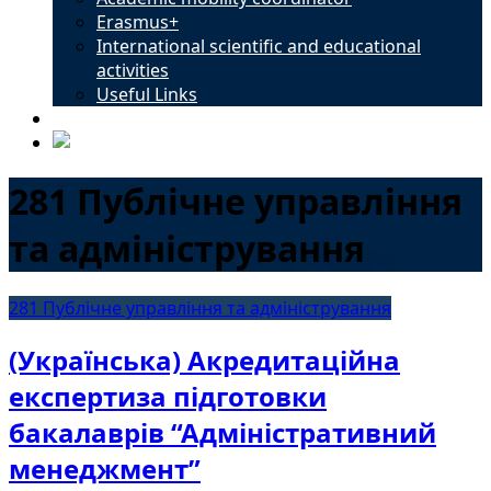
Erasmus+
International scientific and educational
activities
Useful Links
Contacts
281 Публічне управління
та адміністрування
281 Публічне управління та адміністрування
(Українська) Акредитаційна
експертиза підготовки
бакалаврів “Адміністративний
менеджмент”