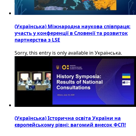
(Українська) Міжнародна наукова співпраця:
участь у конференції в Словенії та розвиток
партнерства з LSE
Sorry, this entry is only available in Українська.
(Українська) Історична освіта України на
європейському рівні: вагомий внесок ФСП!