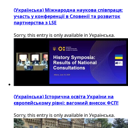
(Українська) Міжнародна наукова співпраця:
участь у конференції в Словенії та розвиток
партнерства з LSE
Sorry, this entry is only available in Українська.
(Українська) Історична освіта України на
європейському рівні: вагомий внесок ФСП!
Sorry, this entry is only available in Українська.