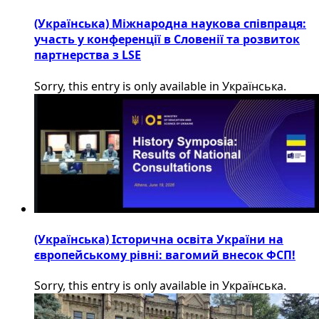
(Українська) Міжнародна наукова співпраця:
участь у конференції в Словенії та розвиток
партнерства з LSE
Sorry, this entry is only available in Українська.
(Українська) Історична освіта України на
європейському рівні: вагомий внесок ФСП!
Sorry, this entry is only available in Українська.