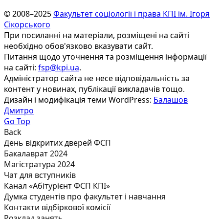
© 2008–2025
Факультет соціології і права КПІ ім. Ігоря
Сікорського
При посиланні на матеріали, розміщені на сайті
необхідно обов'язково вказувати сайт.
Питання щодо уточнення та розміщення інформації
на сайті:
fsp@kpi.ua
.
Адміністратор сайта не несе відповідальність за
контент у новинах, публікації викладачів тощо.
Дизайн і модифікація теми WordPress:
Балашов
Дмитро
Go Top
Back
День відкритих дверей ФСП
Бакалаврат 2024
Магістратура 2024
Чат для вступників
Канал «Абітурієнт ФСП КПІ»
Думка студентів про факультет і навчання
Контакти відбіркової комісії
Розклад занять