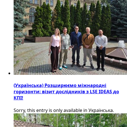
(Українська) Розширюємо міжнародні
горизонти: візит дослідників з LSE IDEAS до
КПІ!
Sorry, this entry is only available in Українська.