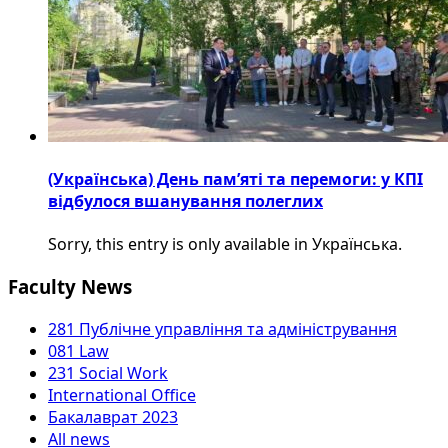
(Українська) День пам’яті та перемоги: у КПІ
відбулося вшанування полеглих
Sorry, this entry is only available in Українська.
Faculty News
281 Публічне управління та адміністрування
081 Law
231 Social Work
International Office
Бакалаврат 2023
All news