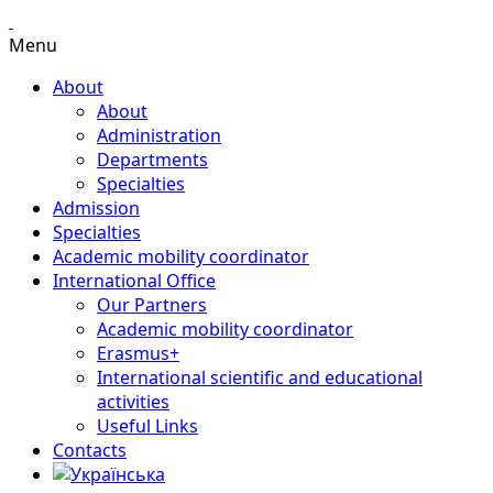
Menu
About
About
Administration
Departments
Specialties
Admission
Specialties
Academic mobility coordinator
International Office
Our Partners
Academic mobility coordinator
Erasmus+
International scientific and educational
activities
Useful Links
Contacts