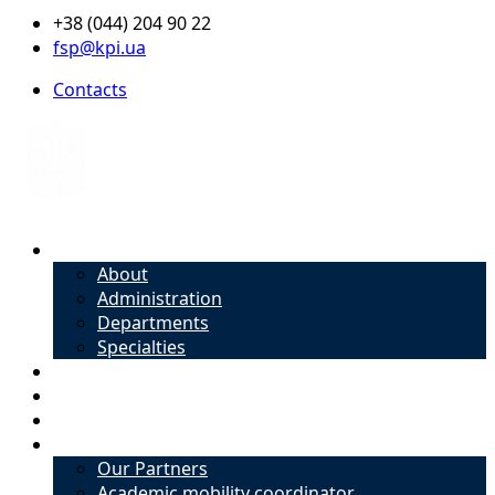
+38 (044) 204 90 22
fsp@kpi.ua
Contacts
About
About
Administration
Departments
Specialties
Admission
Specialties
Academic mobility coordinator
International Office
Our Partners
Academic mobility coordinator