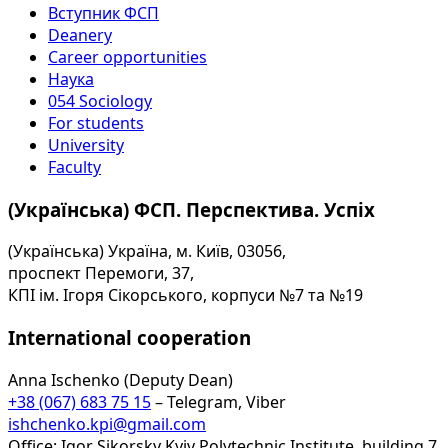
Вступник ФСП
Deanery
Career opportunities
Наука
054 Sociology
For students
University
Faculty
(Українська) ФСП. Перспектива. Успіх
(Українська) Україна, м. Київ, 03056,
проспект Перемоги, 37,
КПІ ім. Ігоря Сікорського, корпуси №7 та №19
International cooperation
Anna Ischenko (Deputy Dean)
+38 (067) 683 75 15
– Telegram, Viber
ishchenko.kpi@gmail.com
Office: Igor Sikorsky Kyiv Polytechnic Institute, building 7