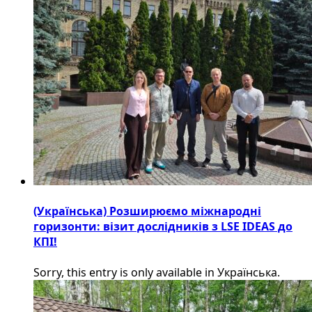
(Українська) Розширюємо міжнародні
горизонти: візит дослідників з LSE IDEAS до
КПІ!
Sorry, this entry is only available in Українська.