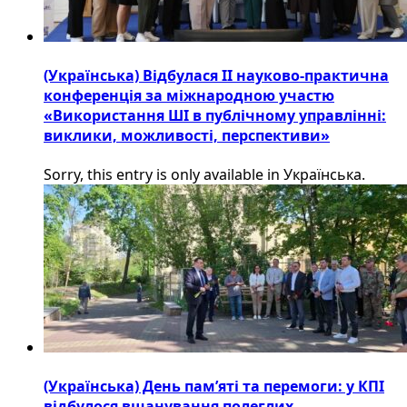
(Українська) Відбулася ІІ науково-практична
конференція за міжнародною участю
«Використання ШІ в публічному управлінні:
виклики, можливості, перспективи»
Sorry, this entry is only available in Українська.
(Українська) День пам’яті та перемоги: у КПІ
відбулося вшанування полеглих