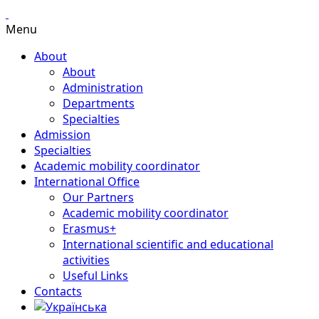
Menu
About
About
Administration
Departments
Specialties
Admission
Specialties
Academic mobility coordinator
International Office
Our Partners
Academic mobility coordinator
Erasmus+
International scientific and educational
activities
Useful Links
Contacts