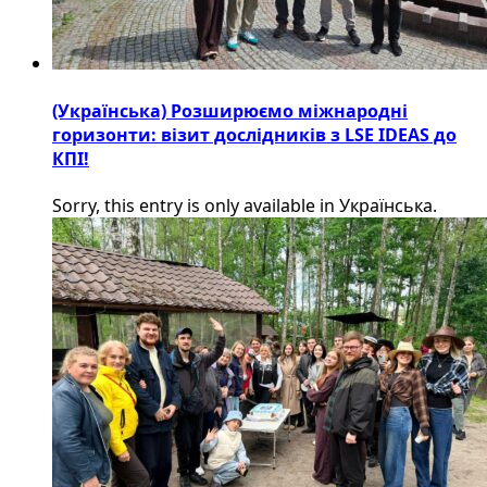
(Українська) Розширюємо міжнародні
горизонти: візит дослідників з LSE IDEAS до
КПІ!
Sorry, this entry is only available in Українська.