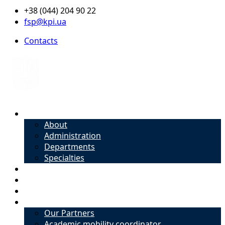
+38 (044) 204 90 22
fsp@kpi.ua
Contacts
About
About
Administration
Departments
Specialties
Admission
Specialties
Academic mobility coordinator
International Office
Our Partners
Academic mobility coordinator