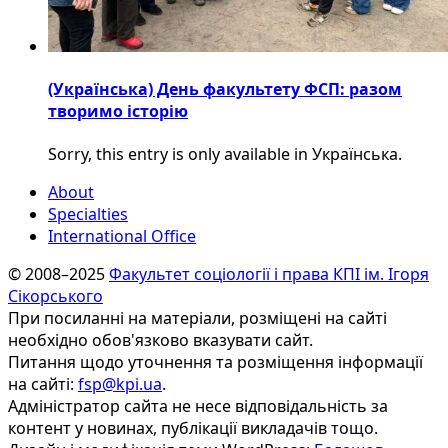
(Українська) День факультету ФСП: разом
творимо історію
Sorry, this entry is only available in Українська.
About
Specialties
International Office
© 2008–2025
Факультет соціології і права КПІ ім. Ігоря
Сікорського
При посиланні на матеріали, розміщені на сайті
необхідно обов'язково вказувати сайт.
Питання щодо уточнення та розміщення інформації
на сайті:
fsp@kpi.ua
.
Адміністратор сайта не несе відповідальність за
контент у новинах, публікації викладачів тощо.