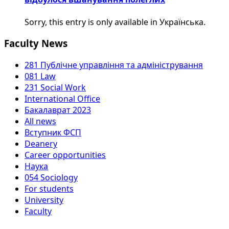
Sorry, this entry is only available in Українська.
Faculty News
281 Публічне управління та адміністрування
081 Law
231 Social Work
International Office
Бакалаврат 2023
All news
Вступник ФСП
Deanery
Career opportunities
Наука
054 Sociology
For students
University
Faculty