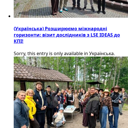
(Українська) Розширюємо міжнародні
горизонти: візит дослідників з LSE IDEAS до
КПІ!
Sorry, this entry is only available in Українська.