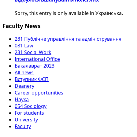
Sorry, this entry is only available in Українська.
Faculty News
281 Публічне управління та адміністрування
081 Law
231 Social Work
International Office
Бакалаврат 2023
All news
Вступник ФСП
Deanery
Career opportunities
Наука
054 Sociology
For students
University
Faculty