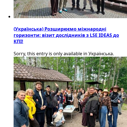
(Українська) Розширюємо міжнародні
горизонти: візит дослідників з LSE IDEAS до
КПІ!
Sorry, this entry is only available in Українська.