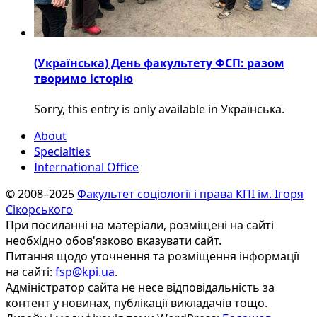
(Українська) День факультету ФСП: разом
творимо історію
Sorry, this entry is only available in Українська.
About
Specialties
International Office
© 2008–2025
Факультет соціології і права КПІ ім. Ігоря
Сікорського
При посиланні на матеріали, розміщені на сайті
необхідно обов'язково вказувати сайт.
Питання щодо уточнення та розміщення інформації
на сайті:
fsp@kpi.ua
.
Адміністратор сайта не несе відповідальність за
контент у новинах, публікації викладачів тощо.