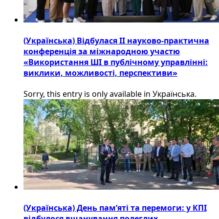
(Українська) Відбулася ІІ науково-практична
конференція за міжнародною участю
«Використання ШІ в публічному управлінні:
виклики, можливості, перспективи»
Sorry, this entry is only available in Українська.
(Українська) День пам’яті та перемоги: у КПІ
відбулося вшанування полеглих