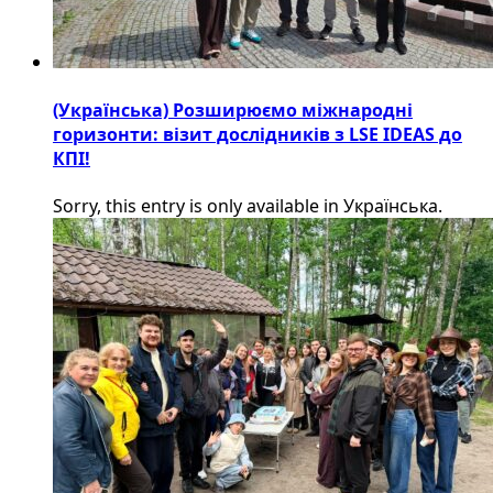
(Українська) Розширюємо міжнародні
горизонти: візит дослідників з LSE IDEAS до
КПІ!
Sorry, this entry is only available in Українська.