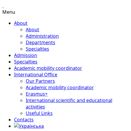
Menu
About
About
Administration
Departments
Specialties
Admission
Specialties
Academic mobility coordinator
International Office
Our Partners
Academic mobility coordinator
Erasmus+
International scientific and educational
activities
Useful Links
Contacts