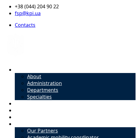
+38 (044) 204 90 22
fsp@kpi.ua
Contacts
About
About
Administration
Departments
Specialties
Admission
Specialties
Academic mobility coordinator
International Office
Our Partners
Academic mobility coordinator