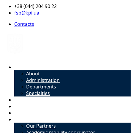
+38 (044) 204 90 22
fsp@kpi.ua
Contacts
About
About
Administration
Departments
Specialties
Admission
Specialties
Academic mobility coordinator
International Office
Our Partners
Academic mobility coordinator