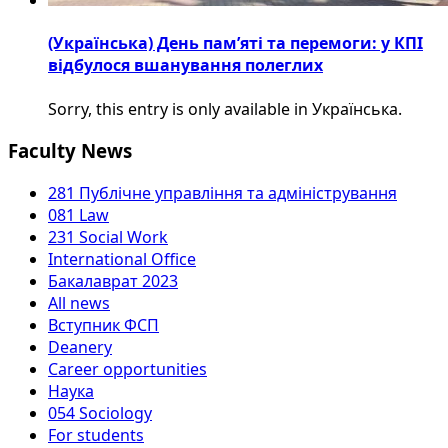
(Українська) День пам’яті та перемоги: у КПІ
відбулося вшанування полеглих
Sorry, this entry is only available in Українська.
Faculty News
281 Публічне управління та адміністрування
081 Law
231 Social Work
International Office
Бакалаврат 2023
All news
Вступник ФСП
Deanery
Career opportunities
Наука
054 Sociology
For students