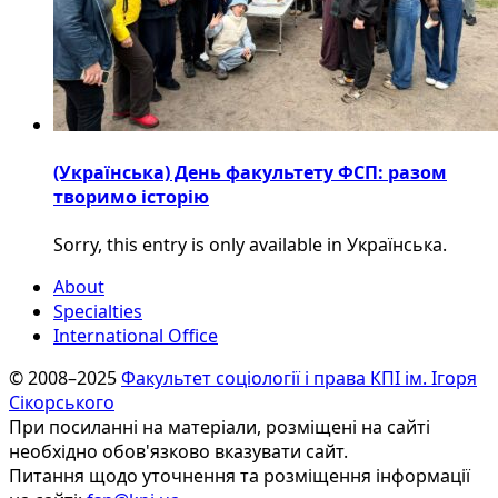
(Українська) День факультету ФСП: разом
творимо історію
Sorry, this entry is only available in Українська.
About
Specialties
International Office
© 2008–2025
Факультет соціології і права КПІ ім. Ігоря
Сікорського
При посиланні на матеріали, розміщені на сайті
необхідно обов'язково вказувати сайт.
Питання щодо уточнення та розміщення інформації