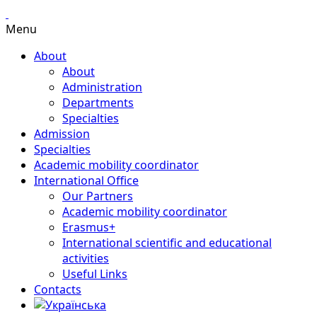
Menu
About
About
Administration
Departments
Specialties
Admission
Specialties
Academic mobility coordinator
International Office
Our Partners
Academic mobility coordinator
Erasmus+
International scientific and educational
activities
Useful Links
Contacts