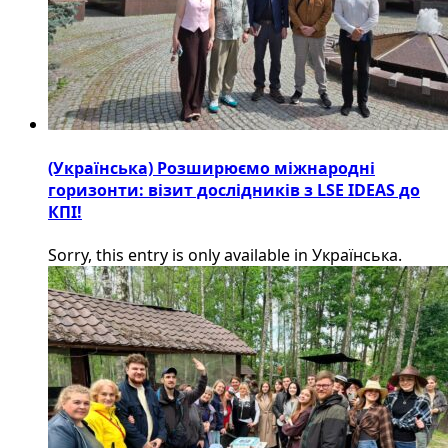
(Українська) Розширюємо міжнародні
горизонти: візит дослідників з LSE IDEAS до
КПІ!
Sorry, this entry is only available in Українська.