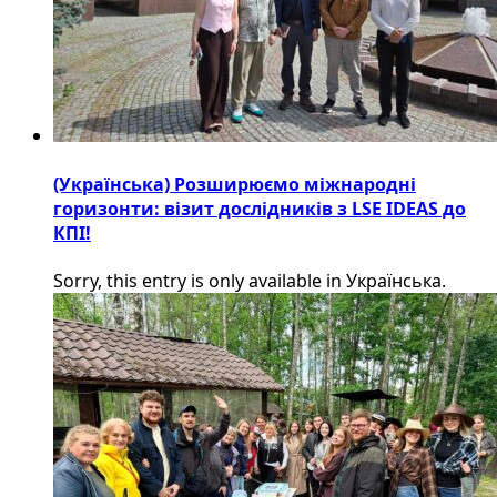
(Українська) Розширюємо міжнародні
горизонти: візит дослідників з LSE IDEAS до
КПІ!
Sorry, this entry is only available in Українська.