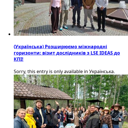
(Українська) Розширюємо міжнародні
горизонти: візит дослідників з LSE IDEAS до
КПІ!
Sorry, this entry is only available in Українська.