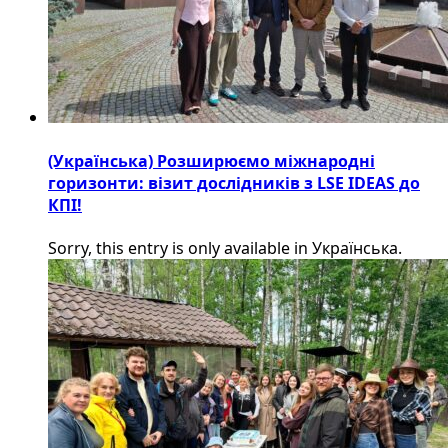
(Українська) Розширюємо міжнародні
горизонти: візит дослідників з LSE IDEAS до
КПІ!
Sorry, this entry is only available in Українська.