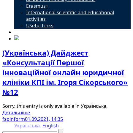
Erasmus+
International scientific and educational
activities
Useful Links
Contacts
(Українська) Дайджест
«Консультації Першої
інноваційної онлайн юридичної
клініки КПІ ім. Ігоря Сікорського»
№12
Sorry, this entry is only available in Українська.
Детальніше
fspinform
01.09.2021, 14:35
Українська
English