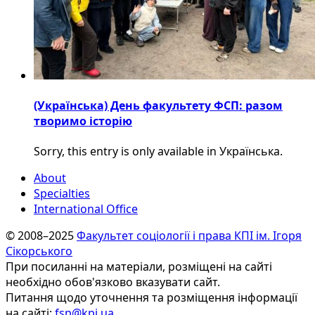
(Українська) День факультету ФСП: разом
творимо історію
Sorry, this entry is only available in Українська.
About
Specialties
International Office
© 2008–2025
Факультет соціології і права КПІ ім. Ігоря
Сікорського
При посиланні на матеріали, розміщені на сайті
необхідно обов'язково вказувати сайт.
Питання щодо уточнення та розміщення інформації
на сайті:
fsp@kpi.ua
.