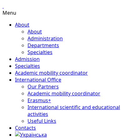
Menu
About
About
Administration
Departments
Specialties
Admission
Specialties
Academic mobility coordinator
International Office
Our Partners
Academic mobility coordinator
Erasmus+
International scientific and educational
activities
Useful Links
Contacts