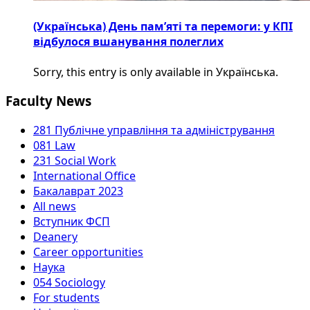
(Українська) День пам’яті та перемоги: у КПІ
відбулося вшанування полеглих
Sorry, this entry is only available in Українська.
Faculty News
281 Публічне управління та адміністрування
081 Law
231 Social Work
International Office
Бакалаврат 2023
All news
Вступник ФСП
Deanery
Career opportunities
Наука
054 Sociology
For students