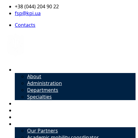
+38 (044) 204 90 22
fsp@kpi.ua
Contacts
About
About
Administration
Departments
Specialties
Admission
Specialties
Academic mobility coordinator
International Office
Our Partners
Academic mobility coordinator